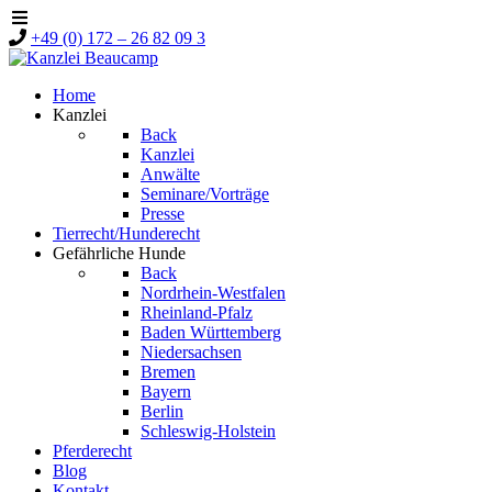
+49 (0) 172 – 26 82 09 3
Home
Kanzlei
Back
Kanzlei
Anwälte
Seminare/Vorträge
Presse
Tierrecht/Hunderecht
Gefährliche Hunde
Back
Nordrhein-Westfalen
Rheinland-Pfalz
Baden Württemberg
Niedersachsen
Bremen
Bayern
Berlin
Schleswig-Holstein
Pferderecht
Blog
Kontakt