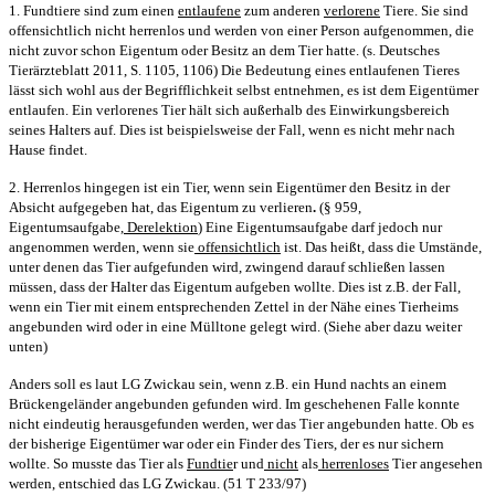
1. Fundtiere sind zum einen
entlaufene
zum anderen
verlorene
Tiere. Sie sind
offensichtlich nicht herrenlos und werden von einer Person aufgenommen, die
nicht zuvor schon Eigentum oder Besitz an dem Tier hatte. (s. Deutsches
Tierärzteblatt 2011, S. 1105, 1106) Die Bedeutung eines entlaufenen Tieres
lässt sich wohl aus der Begrifflichkeit selbst entnehmen, es ist dem Eigentümer
entlaufen. Ein verlorenes Tier hält sich außerhalb des Einwirkungsbereich
seines Halters auf. Dies ist beispielsweise der Fall, wenn es nicht mehr nach
Hause findet.
2. Herrenlos hingegen ist ein Tier, wenn sein Eigentümer den Besitz in der
Absicht aufgegeben hat, das Eigentum zu verliere
n
.
(§ 959,
Eigentumsaufgabe,
Derelektion
) Eine Eigentumsaufgabe darf jedoch nur
angenommen werden, wenn sie
offensichtlich
ist. Das heißt, dass die Umstände,
unter denen das Tier aufgefunden wird, zwingend darauf schließen lassen
müssen, dass der Halter das Eigentum aufgeben wollte. Dies ist z.B. der Fall,
wenn ein Tier mit einem entsprechenden Zettel in der Nähe eines Tierheims
angebunden wird oder in eine Mülltone gelegt wird. (Siehe aber dazu weiter
unten)
Anders soll es laut LG Zwickau sein, wenn z.B. ein Hund nachts an einem
Brückengeländer angebunden gefunden wird. Im geschehenen Falle konnte
nicht eindeutig herausgefunden werden, wer das Tier angebunden hatte. Ob es
der bisherige Eigentümer war oder ein Finder des Tiers, der es nur sichern
wollte. So musste das Tier als
Fundtie
r und
nicht
als
herrenloses
Tier angesehen
werden, entschied das LG Zwickau. (51 T 233/97)