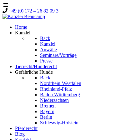
+49 (0) 172 – 26 82 09 3
Home
Kanzlei
Back
Kanzlei
Anwälte
Seminare/Vorträge
Presse
Tierrecht/Hunderecht
Gefährliche Hunde
Back
Nordrhein-Westfalen
Rheinland-Pfalz
Baden Württemberg
Niedersachsen
Bremen
Bayern
Berlin
Schleswig-Holstein
Pferderecht
Blog
Kontakt