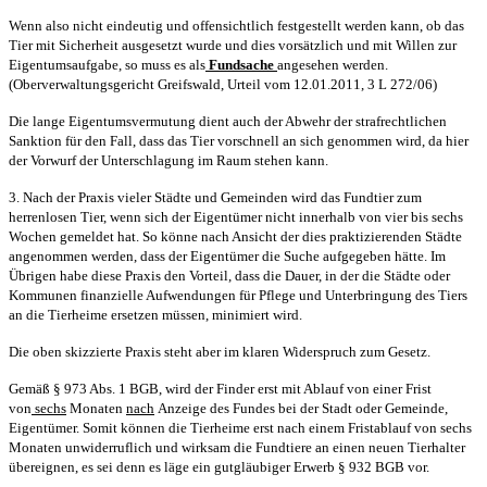
Wenn also nicht eindeutig und offensichtlich festgestellt werden kann, ob das
Tier mit Sicherheit ausgesetzt wurde und dies vorsätzlich und mit Willen zur
Eigentumsaufgabe, so muss es als
Fundsache
angesehen werden.
(Oberverwaltungsgericht Greifswald, Urteil vom 12.01.2011, 3 L 272/06)
Die lange Eigentumsvermutung dient auch der Abwehr der strafrechtlichen
Sanktion für den Fall, dass das Tier vorschnell an sich genommen wird, da hier
der Vorwurf der Unterschlagung im Raum stehen kann.
3. Nach der Praxis vieler Städte und Gemeinden wird das Fundtier zum
herrenlosen Tier, wenn sich der Eigentümer nicht innerhalb von vier bis sechs
Wochen gemeldet hat. So könne nach Ansicht der dies praktizierenden Städte
angenommen werden, dass der Eigentümer die Suche aufgegeben hätte. Im
Übrigen habe diese Praxis den Vorteil, dass die Dauer, in der die Städte oder
Kommunen finanzielle Aufwendungen für Pflege und Unterbringung des Tiers
an die Tierheime ersetzen müssen, minimiert wird.
Die oben skizzierte Praxis steht aber im klaren Widerspruch zum Gesetz.
Gemäß § 973 Abs. 1 BGB, wird der Finder erst mit Ablauf von einer Frist
von
sechs
Monaten
nach
Anzeige des Fundes bei der Stadt oder Gemeinde,
Eigentümer. Somit können die Tierheime erst nach einem Fristablauf von sechs
Monaten unwiderruflich und wirksam die Fundtiere an einen neuen Tierhalter
übereignen, es sei denn es läge ein gutgläubiger Erwerb § 932 BGB vor.