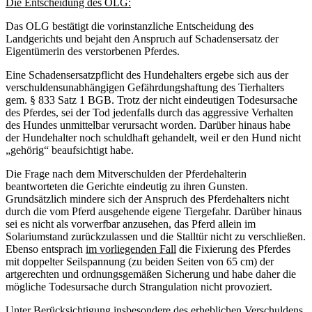
Die Entscheidung des OLG:
Das OLG bestätigt die vorinstanzliche Entscheidung des
Landgerichts und bejaht den Anspruch auf Schadensersatz der
Eigentümerin des verstorbenen Pferdes.
Eine Schadensersatzpflicht des Hundehalters ergebe sich aus der
verschuldensunabhängigen Gefährdungshaftung des Tierhalters
gem. § 833 Satz 1 BGB. Trotz der nicht eindeutigen Todesursache
des Pferdes, sei der Tod jedenfalls durch das aggressive Verhalten
des Hundes unmittelbar verursacht worden. Darüber hinaus habe
der Hundehalter noch schuldhaft gehandelt, weil er den Hund nicht
„gehörig“ beaufsichtigt habe.
Die Frage nach dem Mitverschulden der Pferdehalterin
beantworteten die Gerichte eindeutig zu ihren Gunsten.
Grundsätzlich mindere sich der Anspruch des Pferdehalters nicht
durch die vom Pferd ausgehende eigene Tiergefahr. Darüber hinaus
sei es nicht als vorwerfbar anzusehen, das Pferd allein im
Solariumstand zurückzulassen und die Stalltür nicht zu verschließen.
Ebenso entsprach
im vorliegenden Fall
die Fixierung des Pferdes
mit doppelter Seilspannung (zu beiden Seiten von 65 cm) der
artgerechten und ordnungsgemäßen Sicherung und habe daher die
mögliche Todesursache durch Strangulation nicht provoziert.
Unter Berücksichtigung insbesondere des erheblichen Verschuldens