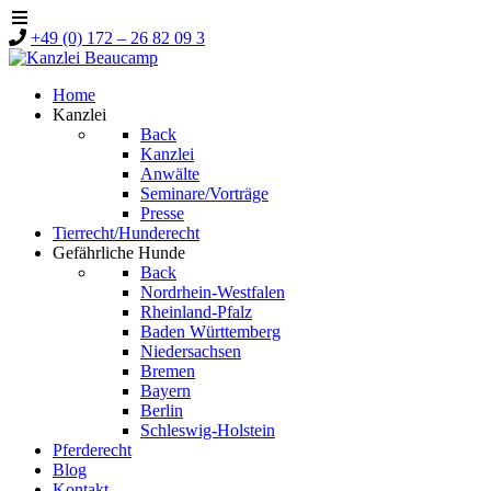
+49 (0) 172 – 26 82 09 3
Home
Kanzlei
Back
Kanzlei
Anwälte
Seminare/Vorträge
Presse
Tierrecht/Hunderecht
Gefährliche Hunde
Back
Nordrhein-Westfalen
Rheinland-Pfalz
Baden Württemberg
Niedersachsen
Bremen
Bayern
Berlin
Schleswig-Holstein
Pferderecht
Blog
Kontakt