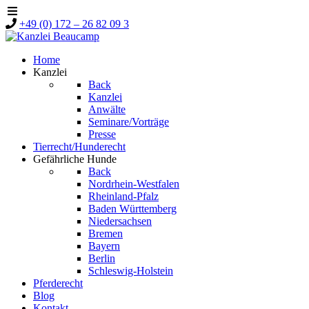
+49 (0) 172 – 26 82 09 3
Home
Kanzlei
Back
Kanzlei
Anwälte
Seminare/Vorträge
Presse
Tierrecht/Hunderecht
Gefährliche Hunde
Back
Nordrhein-Westfalen
Rheinland-Pfalz
Baden Württemberg
Niedersachsen
Bremen
Bayern
Berlin
Schleswig-Holstein
Pferderecht
Blog
Kontakt