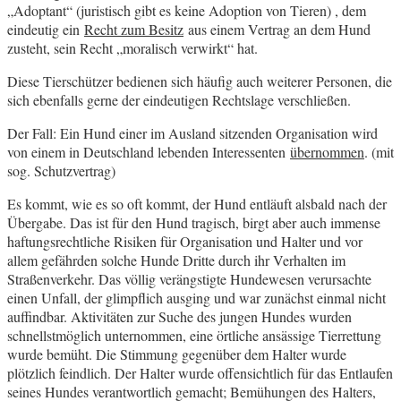
„Adoptant“ (juristisch gibt es keine Adoption von Tieren) , dem
eindeutig ein
Recht zum Besitz
aus einem Vertrag an dem Hund
zusteht, sein Recht „moralisch verwirkt“ hat.
Diese Tierschützer bedienen sich häufig auch weiterer Personen, die
sich ebenfalls gerne der eindeutigen Rechtslage verschließen.
Der Fall: Ein Hund einer im Ausland sitzenden Organisation wird
von einem in Deutschland lebenden Interessenten
übernommen
. (mit
sog. Schutzvertrag)
Es kommt, wie es so oft kommt, der Hund entläuft alsbald nach der
Übergabe. Das ist für den Hund tragisch, birgt aber auch immense
haftungsrechtliche Risiken für Organisation und Halter und vor
allem gefährden solche Hunde Dritte durch ihr Verhalten im
Straßenverkehr. Das völlig verängstigte Hundewesen verursachte
einen Unfall, der glimpflich ausging und war zunächst einmal nicht
auffindbar. Aktivitäten zur Suche des jungen Hundes wurden
schnellstmöglich unternommen, eine örtliche ansässige Tierrettung
wurde bemüht. Die Stimmung gegenüber dem Halter wurde
plötzlich feindlich. Der Halter wurde offensichtlich für das Entlaufen
seines Hundes verantwortlich gemacht; Bemühungen des Halters,