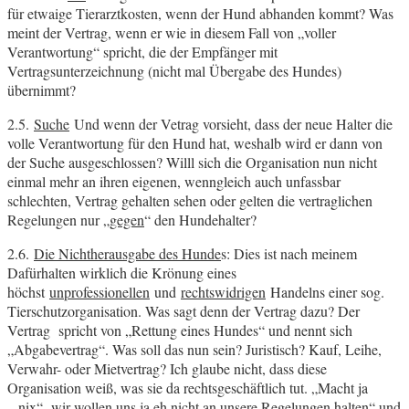
für etwaige Tierarztkosten, wenn der Hund abhanden kommt? Was
meint der Vertrag, wenn er wie in diesem Fall von „voller
Verantwortung“ spricht, die der Empfänger mit
Vertragsunterzeichnung (nicht mal Übergabe des Hundes)
übernimmt?
2.5.
Suche
Und wenn der Vetrag vorsieht, dass der neue Halter die
volle Verantwortung für den Hund hat, weshalb wird er dann von
der Suche ausgeschlossen? Willl sich die Organisation nun nicht
einmal mehr an ihren eigenen, wenngleich auch unfassbar
schlechten, Vertrag gehalten sehen oder gelten die vertraglichen
Regelungen nur „
gegen
“ den Hundehalter?
2.6.
Die Nichtherausgabe des Hunde
s: Dies ist nach meinem
Dafürhalten wirklich die Krönung eines
höchst
unprofessionellen
und
rechtswidrigen
Handelns einer sog.
Tierschutzorganisation. Was sagt denn der Vertrag dazu? Der
Vertrag spricht von „Rettung eines Hundes“ und nennt sich
„Abgabevertrag“. Was soll das nun sein? Juristisch? Kauf, Leihe,
Verwahr- oder Mietvertrag? Ich glaube nicht, dass diese
Organisation weiß, was sie da rechtsgeschäftlich tut. „Macht ja
„nix“, wir wollen uns ja eh nicht an unsere Regelungen halten“ und