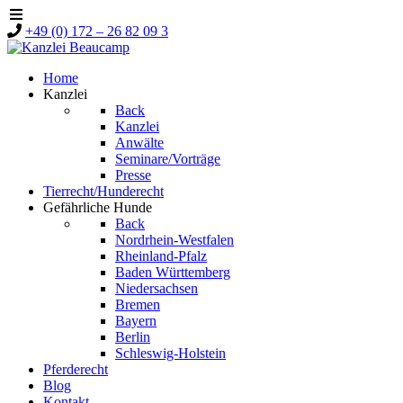
+49 (0) 172 – 26 82 09 3
Home
Kanzlei
Back
Kanzlei
Anwälte
Seminare/Vorträge
Presse
Tierrecht/Hunderecht
Gefährliche Hunde
Back
Nordrhein-Westfalen
Rheinland-Pfalz
Baden Württemberg
Niedersachsen
Bremen
Bayern
Berlin
Schleswig-Holstein
Pferderecht
Blog
Kontakt