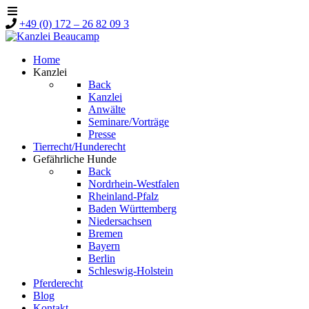
+49 (0) 172 – 26 82 09 3
Home
Kanzlei
Back
Kanzlei
Anwälte
Seminare/Vorträge
Presse
Tierrecht/Hunderecht
Gefährliche Hunde
Back
Nordrhein-Westfalen
Rheinland-Pfalz
Baden Württemberg
Niedersachsen
Bremen
Bayern
Berlin
Schleswig-Holstein
Pferderecht
Blog
Kontakt