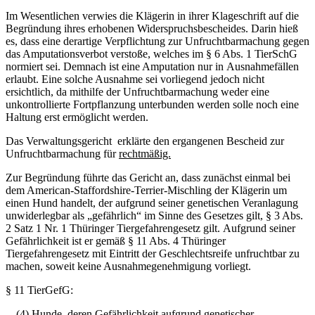
Im Wesentlichen verwies die Klägerin in ihrer Klageschrift auf die
Begründung ihres erhobenen Widerspruchsbescheides.
Darin hieß
es, dass eine derartige Verpflichtung zur Unfruchtbarmachung gegen
das Amputationsverbot verstoße, welches im § 6 Abs. 1 TierSchG
normiert sei.
Demnach ist eine Amputation nur in Ausnahmefällen
erlaubt. Eine solche Ausnahme sei vorliegend jedoch nicht
ersichtlich, da
mithilfe der Unfruchtbarmachung weder eine
unkontrollierte Fortpflanzung unterbunden werden solle noch eine
Haltung erst ermöglicht werden.
Das Verwaltungsgericht erklärte den ergangenen Bescheid zur
Unfruchtbarmachung für
rechtmäßig.
Zur Begründung führte das Gericht an, dass zunächst einmal bei
dem American-Staffordshire-Terrier-Mischling der Klägerin um
einen Hund handelt, der aufgrund seiner genetischen Veranlagung
unwiderlegbar als „gefährlich“ im Sinne des Gesetzes gilt, § 3 Abs.
2 Satz 1 Nr. 1 Thüringer Tiergefahrengesetz gilt.
Aufgrund seiner
Gefährlichkeit ist er gemäß § 11 Abs. 4 Thüringer
Tiergefahrengesetz mit Eintritt der Geschlechtsreife unfruchtbar zu
machen, soweit keine Ausnahmegenehmigung vorliegt.
§ 11 TierGefG:
„
..(4) Hunde, deren Gefährlichkeit aufgrund genetischer