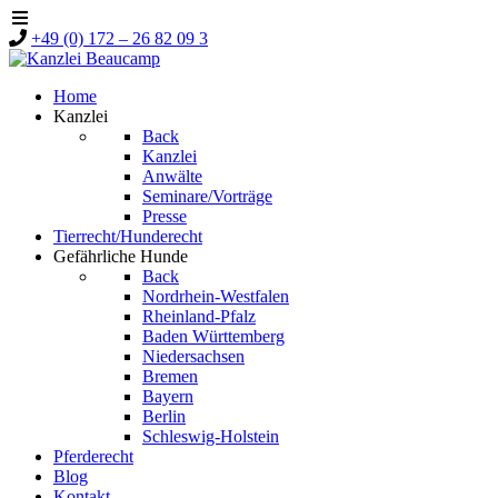
+49 (0) 172 – 26 82 09 3
Home
Kanzlei
Back
Kanzlei
Anwälte
Seminare/Vorträge
Presse
Tierrecht/Hunderecht
Gefährliche Hunde
Back
Nordrhein-Westfalen
Rheinland-Pfalz
Baden Württemberg
Niedersachsen
Bremen
Bayern
Berlin
Schleswig-Holstein
Pferderecht
Blog
Kontakt