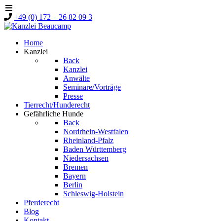
+49 (0) 172 – 26 82 09 3
Home
Kanzlei
Back
Kanzlei
Anwälte
Seminare/Vorträge
Presse
Tierrecht/Hunderecht
Gefährliche Hunde
Back
Nordrhein-Westfalen
Rheinland-Pfalz
Baden Württemberg
Niedersachsen
Bremen
Bayern
Berlin
Schleswig-Holstein
Pferderecht
Blog
Kontakt