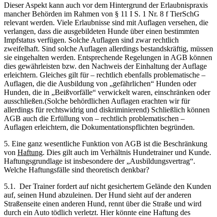
Dieser Aspekt kann auch vor dem Hintergrund der Erlaubnispraxis
mancher Behörden im Rahmen von § 11 I S. 1 Nr. 8 f TierSchG
relevant werden. Viele Erlaubnisse sind mit Auflagen versehen, die
verlangen, dass die ausgebildeten Hunde über einen bestimmten
Impfstatus verfügen. Solche Auflagen sind zwar rechtlich
zweifelhaft. Sind solche Auflagen allerdings bestandskräftig, müssen
sie eingehalten werden. Entsprechende Regelungen in AGB können
dies gewährleisten bzw. den Nachweis der Einhaltung der Auflage
erleichtern. Gleiches gilt für – rechtlich ebenfalls problematische –
Auflagen, die die Ausbildung von „gefährlichen“ Hunden oder
Hunden, die in „Beißvorfälle“ verwickelt waren, einschränken oder
ausschließen.(Solche behördlichen Auflagen erachten wir für
allerdings für rechtswidrig und diskriminierend) Schließlich können
AGB auch die Erfüllung von – rechtlich problematischen –
Auflagen erleichtern, die Dokumentationspflichten begründen.
5. Eine ganz wesentliche Funktion von AGB ist die Beschränkung
von
Haftung
. Dies gilt auch im Verhältnis Hundetrainer und Kunde.
Haftungsgrundlage ist insbesondere der „Ausbildungsvertrag“.
Welche Haftungsfälle sind theoretisch denkbar?
5.1. Der Trainer fordert auf nicht gesichertem Gelände den Kunden
auf, seinen Hund abzuleinen. Der Hund sieht auf der anderen
Straßenseite einen anderen Hund, rennt über die Straße und wird
durch ein Auto tödlich verletzt. Hier könnte eine Haftung des