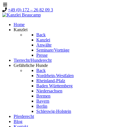
+49 (0) 172 – 26 82 09 3
Home
Kanzlei
Back
Kanzlei
Anwälte
Seminare/Vorträge
Presse
Tierrecht/Hunderecht
Gefährliche Hunde
Back
Nordrhein-Westfalen
Rheinland-Pfalz
Baden Württemberg
Niedersachsen
Bremen
Bayern
Berlin
Schleswig-Holstein
Pferderecht
Blog
Kontakt