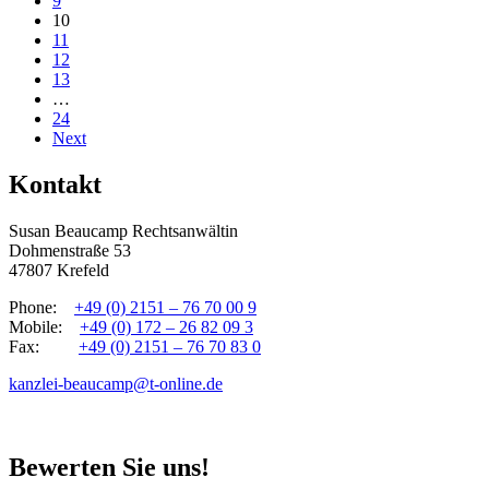
9
10
11
12
13
…
24
Next
Kontakt
Susan Beaucamp Rechtsanwältin
Dohmenstraße 53
47807 Krefeld
Phone:
+49 (0) 2151 – 76 70 00 9
Mobile:
+49 (0) 172 – 26 82 09 3
Fax:
+49 (0) 2151 – 76 70 83 0
kanzlei-beaucamp@t-online.de
Bewerten Sie uns!