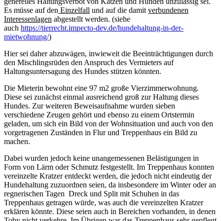
generelles Haltungsverbot von Katzen und Hunden unzulässig sei.
Es müsse auf den
Einzelfall
und auf die damit
verbundenen
Interessenlagen
abgestellt werden. (siehe
auch
https://tierrecht.impecto-dev.de/hundehaltung-in-der-
mietwohnung/
)
Hier sei daher abzuwägen, inwieweit die Beeinträchtigungen durch
den Mischlingsrüden den Anspruch des Vermieters auf
Haltungsuntersagung des Hundes stützen könnten.
Die Mieterin bewohnt eine 97 m2 große Vierzimmerwohnung.
Diese sei zunächst einmal ausreichend groß zur Haltung dieses
Hundes.
Zur weiteren Beweisaufnahme wurden sieben
verschiedene Zeugen gehört und ebenso zu einem Ortstermin
geladen, um sich ein Bild von der Wohnsituation und auch von den
vorgetragenen Zuständen in Flur und Treppenhaus ein Bild zu
machen.
Dabei wurden jedoch keine unangemessenen Belästigungen in
Form von Lärm oder Schmutz festgestellt. Im Treppenhaus konnten
vereinzelte Kratzer entdeckt werden, die jedoch nicht eindeutig der
Hundehaltung zuzuordnen seien, da
insbesondere im Winter oder an
regnerischen Tagen Dreck und Split mit Schuhen in das
Treppenhaus getragen würde, was auch die vereinzelten Kratzer
erklären könnte. Diese seien auch in Bereichen vorhanden, in denen
Toby nicht verkehre. Im Übrigen war das Treppenhaus sehr gepflegt