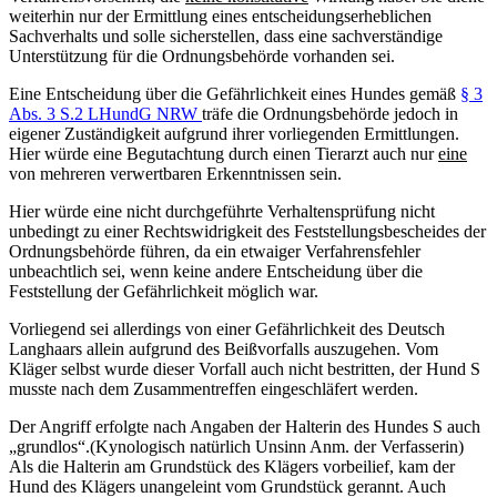
weiterhin nur der Ermittlung eines entscheidungserheblichen
Sachverhalts und solle sicherstellen, dass eine sachverständige
Unterstützung für die Ordnungsbehörde vorhanden sei.
Eine Entscheidung über die Gefährlichkeit eines Hundes gemäß
§ 3
Abs. 3 S.2 LHundG NRW
träfe die Ordnungsbehörde jedoch in
eigener Zuständigkeit aufgrund ihrer vorliegenden Ermittlungen.
Hier würde eine Begutachtung durch einen Tierarzt auch nur
eine
von mehreren verwertbaren Erkenntnissen sein.
Hier würde eine nicht durchgeführte Verhaltensprüfung nicht
unbedingt zu einer Rechtswidrigkeit des Feststellungsbescheides der
Ordnungsbehörde führen, da ein etwaiger Verfahrensfehler
unbeachtlich sei, wenn keine andere Entscheidung über die
Feststellung der Gefährlichkeit möglich war.
Vorliegend sei allerdings von einer Gefährlichkeit des Deutsch
Langhaars allein aufgrund des Beißvorfalls auszugehen. Vom
Kläger selbst wurde dieser Vorfall auch nicht bestritten, der Hund S
musste nach dem Zusammentreffen eingeschläfert werden.
Der Angriff erfolgte nach Angaben der Halterin des Hundes S auch
„grundlos“.(Kynologisch natürlich Unsinn Anm. der Verfasserin)
Als die Halterin am Grundstück des Klägers vorbeilief, kam der
Hund des Klägers unangeleint vom Grundstück gerannt. Auch