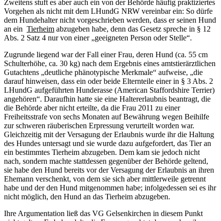
Zweitens stuft es aber auch ein von der Behörde häufig praktiziertes
Vorgehen als nicht mit dem LHundG NRW vereinbar ein: So dürfe
dem Hundehalter nicht vorgeschrieben werden, dass er seinen Hund
an ein
Tierheim
abzugeben habe, denn das Gesetz spreche in § 12
Abs. 2 Satz 4 nur von einer „geeigneten Person oder Stelle“.
Zugrunde liegend war der Fall einer Frau, deren Hund (ca. 55 cm
Schulterhöhe, ca. 30 kg) nach dem Ergebnis eines amtstierärztlichen
Gutachtens „deutliche phänotypische Merkmale“ aufweise, „die
darauf hinweisen, dass ein oder beide Elternteile einer in § 3 Abs. 2
LHundG aufgeführten Hunderasse (American Staffordshire Terrier)
angehören“. Daraufhin hatte sie eine Haltererlaubnis beantragt, die
die Behörde aber nicht erteilte, da die Frau 2011 zu einer
Freiheitsstrafe von sechs Monaten auf Bewährung wegen Beihilfe
zur schweren räuberischen Erpressung verurteilt worden war.
Gleichzeitig mit der Versagung der Erlaubnis wurde ihr die Haltung
des Hundes untersagt und sie wurde dazu aufgefordert, das Tier an
ein bestimmtes Tierheim abzugeben. Dem kam sie jedoch nicht
nach, sondern machte stattdessen gegenüber der Behörde geltend,
sie habe den Hund bereits vor der Versagung der Erlaubnis an ihren
Ehemann verschenkt, von dem sie sich aber mittlerweile getrennt
habe und der den Hund mitgenommen habe; infolgedessen sei es ihr
nicht möglich, den Hund an das Tierheim abzugeben.
Ihre Argumentation ließ das VG Gelsenkirchen in diesem Punkt