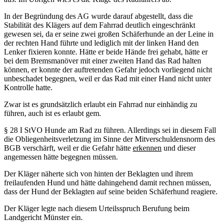
In der Begründung des AG wurde darauf abgestellt, dass die
Stabilität des Klägers auf dem Fahrrad deutlich eingeschränkt
gewesen sei, da er seine zwei großen Schäferhunde an der Leine in
der rechten Hand führte und lediglich mit der linken Hand den
Lenker fixieren konnte. Hätte er beide Hände frei gehabt, hätte er
bei dem Bremsmanöver mit einer zweiten Hand das Rad halten
können, er konnte der auftretenden Gefahr jedoch vorliegend nicht
unbeschadet begegnen, weil er das Rad mit einer Hand nicht unter
Kontrolle hatte.
Zwar ist es grundsätzlich erlaubt ein Fahrrad nur einhändig zu
führen, auch ist es erlaubt gem.
§ 28 I StVO Hunde am Rad zu führen. Allerdings sei in diesem Fall
die Obliegenheitsverletzung im Sinne der Mitverschuldensnorm des
BGB verschärft, weil er die Gefahr hätte
erkennen
und dieser
angemessen hätte begegnen müssen.
Der Kläger näherte sich von hinten der Beklagten und ihrem
freilaufenden Hund und hätte dahingehend damit rechnen müssen,
dass der Hund der Beklagten auf seine beiden Schäferhund reagiere.
Der Kläger legte nach diesem Urteilsspruch Berufung beim
Landgericht Münster ein.