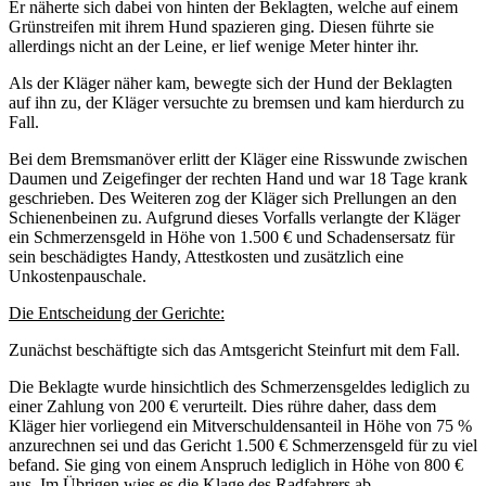
Er näherte sich dabei von hinten der Beklagten, welche auf einem
Grünstreifen mit ihrem Hund spazieren ging. Diesen führte sie
allerdings nicht an der Leine, er lief wenige Meter hinter ihr.
Als der Kläger näher kam, bewegte sich der Hund der Beklagten
auf ihn zu, der Kläger versuchte zu bremsen und kam hierdurch zu
Fall.
Bei dem Bremsmanöver erlitt der Kläger eine Risswunde zwischen
Daumen und Zeigefinger der rechten Hand und war 18 Tage krank
geschrieben. Des Weiteren zog der Kläger sich Prellungen an den
Schienenbeinen zu. Aufgrund dieses Vorfalls verlangte der Kläger
ein Schmerzensgeld in Höhe von 1.500 € und Schadensersatz für
sein beschädigtes Handy, Attestkosten und zusätzlich eine
Unkostenpauschale.
Die Entscheidung der Gerichte:
Zunächst beschäftigte sich das Amtsgericht Steinfurt mit dem Fall.
Die Beklagte wurde hinsichtlich des Schmerzensgeldes lediglich zu
einer Zahlung von 200 € verurteilt. Dies rühre daher, dass dem
Kläger hier vorliegend ein Mitverschuldensanteil in Höhe von 75 %
anzurechnen sei und das Gericht 1.500 € Schmerzensgeld für zu viel
befand. Sie ging von einem Anspruch lediglich in Höhe von 800 €
aus. Im Übrigen wies es die Klage des Radfahrers ab.