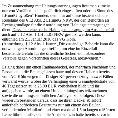
Im Zusammenhang mit Haltungsuntersagungen liest man zumeist
nur von Vorfällen mit als gefährlich eingestuften oder im Sinne des
LHundG „großen“ Hunden, denn nur auf diese bezieht sich die
Regelung des § 12 Abs. 2 LHundG NRW, der den Behörden als
Rechtsgrundlage für die Anordnung von Haltungsuntersagungen
dient.
Dass aber eine solche Haltungsuntersagung im Ausnahmefall
auch auf § 12 Abs. 1 LHundG NRW gestützt werden kann,
entschied am 21. Januar 2016 das VG Köln.
(Anmerkung: § 12 Abs. 1 lautet: „Die zuständige Behörde kann die
notwendigen Anordnungen treffen, um eine im Einzelfall
bestehende Gefahr für die öffentliche Sicherheit, insbesondere
Verstöße gegen Vorschriften dieses Gesetzes, abzuwehren.“)
Es ging dabei um einen Rauhaardackel, der mehrfach Nachbarn und
Passanten in die Beine gebissen hatte und dessen Halterin bereits
vom AG Köln wegen fahrlässiger Körperverletzung in zwei Fällen
verwarnt wurde, wobei die Verhängung einer Gesamtgeldstrafe von
40 Tagessätzen zu je 25,00 EUR vorbehalten blieb und ihr
aufgegeben wurde, an einem Hundetrainingskurs teilzunehmen
sowie die ordnungsbehördlichen Auflagen zu befolgen. Diese
wiederum bestanden daraus, dass sie ihren Dackel ab sofort
außerhalb befriedeten Besitztums nur mit einem das Beißen
verhindernden Maulkorb und einer maximal 1,5 m langen reißfesten
Leine führen durfte, denn die Amtstierärztin hatte bereits zuvor in