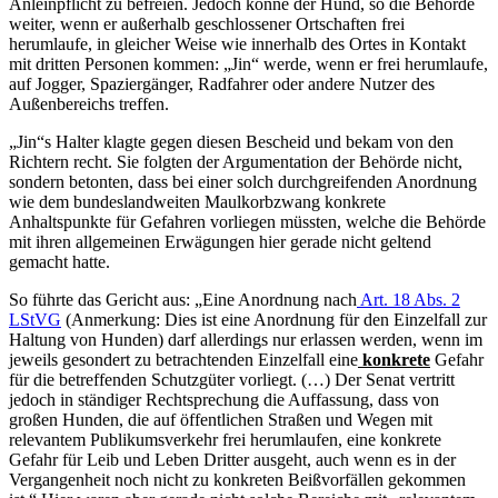
Anleinpflicht zu befreien. Jedoch könne der Hund, so die Behörde
weiter, wenn er außerhalb geschlossener Ortschaften frei
herumlaufe, in gleicher Weise wie innerhalb des Ortes in Kontakt
mit dritten Personen kommen: „Jin“ werde, wenn er frei herumlaufe,
auf Jogger, Spaziergänger, Radfahrer oder andere Nutzer des
Außenbereichs treffen.
„Jin“s Halter klagte gegen diesen Bescheid und bekam von den
Richtern recht. Sie folgten der Argumentation der Behörde nicht,
sondern betonten, dass bei einer solch durchgreifenden Anordnung
wie dem bundeslandweiten Maulkorbzwang konkrete
Anhaltspunkte für Gefahren vorliegen müssten, welche die Behörde
mit ihren allgemeinen Erwägungen hier gerade nicht geltend
gemacht hatte.
So führte das Gericht aus: „Eine Anordnung nach
Art. 18 Abs. 2
LStVG
(Anmerkung: Dies ist eine Anordnung für den Einzelfall zur
Haltung von Hunden) darf allerdings nur erlassen werden, wenn im
jeweils gesondert zu betrachtenden Einzelfall eine
konkrete
Gefahr
für die betreffenden Schutzgüter vorliegt. (…) Der Senat vertritt
jedoch in ständiger Rechtsprechung die Auffassung, dass von
großen Hunden, die auf öffentlichen Straßen und Wegen mit
relevantem Publikumsverkehr frei herumlaufen, eine konkrete
Gefahr für Leib und Leben Dritter ausgeht, auch wenn es in der
Vergangenheit noch nicht zu konkreten Beißvorfällen gekommen