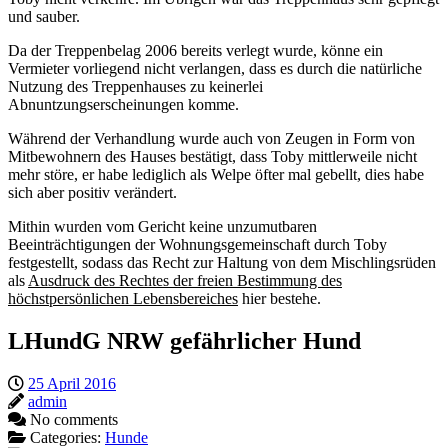
und sauber.
Da der Treppenbelag 2006 bereits verlegt wurde, könne ein
Vermieter vorliegend nicht verlangen, dass es durch die natürliche
Nutzung des Treppenhauses zu keinerlei
Abnuntzungserscheinungen komme.
Während der Verhandlung wurde auch von Zeugen in Form von
Mitbewohnern des Hauses bestätigt, dass Toby mittlerweile nicht
mehr störe, er habe lediglich als Welpe öfter mal gebellt, dies habe
sich aber positiv verändert.
Mithin wurden vom Gericht keine unzumutbaren
Beeinträchtigungen der Wohnungsgemeinschaft durch Toby
festgestellt, sodass das Recht zur Haltung von dem Mischlingsrüden
als
Ausdruck des Rechtes der freien Bestimmung des
höchstpersönlichen Lebensbereiches
hier bestehe.
LHundG NRW gefährlicher Hund
25 April 2016
admin
No comments
Categories:
Hunde