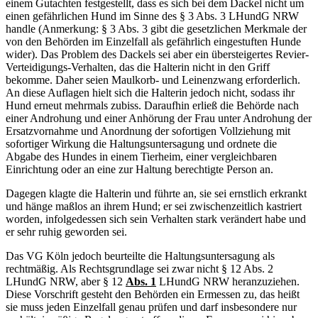
einem Gutachten festgestellt, dass es sich bei dem Dackel nicht um
einen gefährlichen Hund im Sinne des § 3 Abs. 3 LHundG NRW
handle (Anmerkung: § 3 Abs. 3 gibt die gesetzlichen Merkmale der
von den Behörden im Einzelfall als gefährlich eingestuften Hunde
wider). Das Problem des Dackels sei aber ein übersteigertes Revier-
Verteidigungs-Verhalten, das die Halterin nicht in den Griff
bekomme. Daher seien Maulkorb- und Leinenzwang erforderlich.
An diese Auflagen hielt sich die Halterin jedoch nicht, sodass ihr
Hund erneut mehrmals zubiss. Daraufhin erließ die Behörde nach
einer Androhung und einer Anhörung der Frau unter Androhung der
Ersatzvornahme und Anordnung der sofortigen Vollziehung mit
sofortiger Wirkung die Haltungsuntersagung und ordnete die
Abgabe des Hundes in einem Tierheim, einer vergleichbaren
Einrichtung oder an eine zur Haltung berechtigte Person an.
Dagegen klagte die Halterin und führte an, sie sei ernstlich erkrankt
und hänge maßlos an ihrem Hund; er sei zwischenzeitlich kastriert
worden, infolgedessen sich sein Verhalten stark verändert habe und
er sehr ruhig geworden sei.
Das VG Köln jedoch beurteilte die Haltungsuntersagung als
rechtmäßig. Als Rechtsgrundlage sei zwar nicht § 12 Abs. 2
LHundG NRW, aber § 12
Abs. 1
LHundG NRW heranzuziehen.
Diese Vorschrift gesteht den Behörden ein Ermessen zu, das heißt
sie muss jeden Einzelfall genau prüfen und darf insbesondere nur