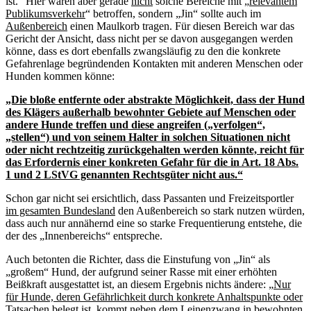
ist.“ Hier waren aber gerade
nicht
solche Bereiche mit „
relevantem
Publikumsverkehr
“ betroffen, sondern „Jin“ sollte auch im
Außenbereich
einen Maulkorb tragen. Für diesen Bereich war das
Gericht der Ansicht, dass nicht per se davon ausgegangen werden
könne, dass es dort ebenfalls zwangsläufig zu den die konkrete
Gefahrenlage begründenden Kontakten mit anderen Menschen oder
Hunden kommen könne:
„Die bloße entfernte oder abstrakte Möglichkeit, dass der Hund
des Klägers außerhalb bewohnter Gebiete auf Menschen oder
andere Hunde treffen und diese angreifen („verfolgen“,
„stellen“) und von seinem Halter in solchen Situationen nicht
oder nicht rechtzeitig zurückgehalten werden könnte, reicht für
das Erfordernis einer konkreten Gefahr für die in Art. 18 Abs.
1 und 2 LStVG genannten Rechtsgüter nicht aus.“
Schon gar nicht sei ersichtlich, dass Passanten und Freizeitsportler
im gesamten Bundesland
den Außenbereich so stark nutzen würden,
dass auch nur annähernd eine so starke Frequentierung entstehe, die
der des „Innenbereichs“ entspreche.
Auch betonten die Richter, dass die Einstufung von „Jin“ als
„großem“ Hund, der aufgrund seiner Rasse mit einer erhöhten
Beißkraft ausgestattet ist, an diesem Ergebnis nichts ändere: „
Nur
für Hunde, deren Gefährlichkeit durch konkrete Anhaltspunkte oder
Tatsachen belegt ist, kommt neben dem Leinenzwang in bewohnten