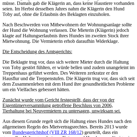
müsse. Damals gab die Klägerin an, dass keine Haustiere vorhanden
seien. Im Herbst desselben Jahres nahm die Klägerin den Hund
Toby auf, ohne die Erlaubnis des Beklagten einzuholen
.
Nach Beschwerden von Mitbewohnern der Wohnungsanlage sollte
der Hund die Wohnung verlassen. Die Mieterin (Klägerin) jedoch
klagte auf Haltungserlaubnis ihres Hundes im zweiten Stock ihrer
Mietwohnung. Die Vermieterin erhob daraufhin Widerklage.
Die Entscheidung des Amtsgerichts:
Die Beklagte trug vor, dass sich weitere Mieter durch die Haltung
von Toby gestört fühlten, er würde bellen und zudem unangeleint im
Treppenhaus geführt werden. Des Weiteren zerkratze er den
Hausflur und die Treppenstufen.
Die Klägerin trug vor, dass sich seit
dem Zusammenleben mit dem Hund ihre gesundheitlichen Probleme
um ein Vielfaches gebessert hätten.
Zunächst wurde vom Gericht festgestellt, dass der von der
Eigentümerversammlung getroffene Beschluss von 2006,
Tierhaltung bei Neuvermietern zu untersagen, unwirksam sei.
Aus diesem Grunde regelt sich die Haltung eines Hundes nach den
allgemeinen Regeln des Mietvertragsrechtes. Bereits 2013 wurde
vom
Bundesgerichtshof (VIII ZR 168/12
) geurteilt, dass ein