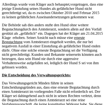
Allerdings wurde vom Kläger auch behauptet,vorgetragen, dass eine
jetzige Einstufung seines Hundes als gefährlicher Hund nicht
gerechtfertigt sei, da es zwischen Oktober 2010 und Februar 2015
zu keinen gefährlichen Auseinandersetzungen gekommen war.
Die Behörde sah dies anders stufte den Hund ohne weitere
Begutachtungdurch den Amtstierarzt, sondern allein auf den Vorfall
gestützt als „gefährlich“ ein. Dagegen hat der Kläger am 21.04.2015
Klage erhoben. Seiner Ansicht nach müsse eine
erneute
Begutachtung
vom Amtstierarzt eingeholt werden, die nur bei
negativem Ausfall in einer Einstufung als gefährlicher Hund enden
dürfe. Ohne eine solche erneute Begutachtung sei die Verfügung
nicht gerechtfertigt. Kunden und Bekannte seinerseits könnten auch
bezeugen, dass sein Hund nie durch eine aggressive
Verhaltensweise aufgefallen sei, lediglich der Hund S sei von ihm
gebissen worden.
Die Entscheidung des Verwaltungsgerichts:
Das Verwaltungsgericht Minden führte in seinen
Entscheidungsgründen aus, dass eine erneute Begutachtung durch
einen Amtstierarzt im vorliegenden Falle nicht erforderlich sei. Der
Kläger sei dahingehend auch nicht in seinen Rechten verletzt, denn
die Begutachtung durch einen Amtstierarzt sei eine reine
Verfahrensvorschrift, die
keine konstitutive
Wirkung habe. Sie diene