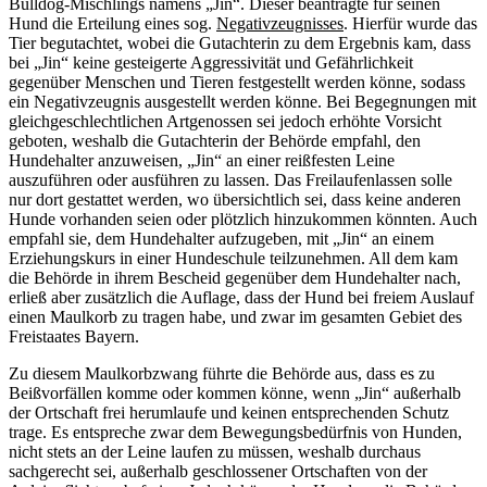
Bulldog-Mischlings namens „Jin“. Dieser beantragte für seinen
Hund die Erteilung eines sog.
Negativzeugnisses
. Hierfür wurde das
Tier begutachtet, wobei die Gutachterin zu dem Ergebnis kam, dass
bei „Jin“ keine gesteigerte Aggressivität und Gefährlichkeit
gegenüber Menschen und Tieren festgestellt werden könne, sodass
ein Negativzeugnis ausgestellt werden könne. Bei Begegnungen mit
gleichgeschlechtlichen Artgenossen sei jedoch erhöhte Vorsicht
geboten, weshalb die Gutachterin der Behörde empfahl, den
Hundehalter anzuweisen, „Jin“ an einer reißfesten Leine
auszuführen oder ausführen zu lassen. Das Freilaufenlassen solle
nur dort gestattet werden, wo übersichtlich sei, dass keine anderen
Hunde vorhanden seien oder plötzlich hinzukommen könnten. Auch
empfahl sie, dem Hundehalter aufzugeben, mit „Jin“ an einem
Erziehungskurs in einer Hundeschule teilzunehmen. All dem kam
die Behörde in ihrem Bescheid gegenüber dem Hundehalter nach,
erließ aber zusätzlich die Auflage, dass der Hund bei freiem Auslauf
einen Maulkorb zu tragen habe, und zwar im gesamten Gebiet des
Freistaates Bayern.
Zu diesem Maulkorbzwang führte die Behörde aus, dass es zu
Beißvorfällen komme oder kommen könne, wenn „Jin“ außerhalb
der Ortschaft frei herumlaufe und keinen entsprechenden Schutz
trage. Es entspreche zwar dem Bewegungsbedürfnis von Hunden,
nicht stets an der Leine laufen zu müssen, weshalb durchaus
sachgerecht sei, außerhalb geschlossener Ortschaften von der