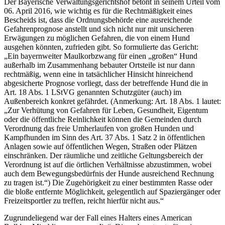
Der Bayerische Verwaltungsgerichtshof betont in seinem Urteil vom
06. April 2016, wie wichtig es für die Rechtmäßigkeit eines
Bescheids ist, dass die Ordnungsbehörde eine ausreichende
Gefahrenprognose anstellt und sich nicht nur mit unsicheren
Erwägungen zu möglichen Gefahren, die von einem Hund
ausgehen könnten, zufrieden gibt. So formulierte das Gericht:
„Ein bayernweiter Maulkorbzwang für einen „großen“ Hund
außerhalb im Zusammenhang bebauter Ortsteile ist nur dann
rechtmäßig, wenn eine in tatsächlicher Hinsicht hinreichend
abgesicherte Prognose vorliegt, dass der betreffende Hund die in
Art. 18 Abs. 1 LStVG genannten Schutzgüter (auch) im
Außenbereich konkret gefährdet. (Anmerkung: Art. 18 Abs. 1 lautet:
„Zur Verhütung von Gefahren für Leben, Gesundheit, Eigentum
oder die öffentliche Reinlichkeit können die Gemeinden durch
Verordnung das freie Umherlaufen von großen Hunden und
Kampfhunden im Sinn des Art. 37 Abs. 1 Satz 2 in öffentlichen
Anlagen sowie auf öffentlichen Wegen, Straßen oder Plätzen
einschränken. Der räumliche und zeitliche Geltungsbereich der
Verordnung ist auf die örtlichen Verhältnisse abzustimmen, wobei
auch dem Bewegungsbedürfnis der Hunde ausreichend Rechnung
zu tragen ist.“) Die Zugehörigkeit zu einer bestimmten Rasse oder
die bloße entfernte Möglichkeit, gelegentlich auf Spaziergänger oder
Freizeitsportler zu treffen, reicht hierfür nicht aus.“
Zugrundeliegend war der Fall eines Halters eines American