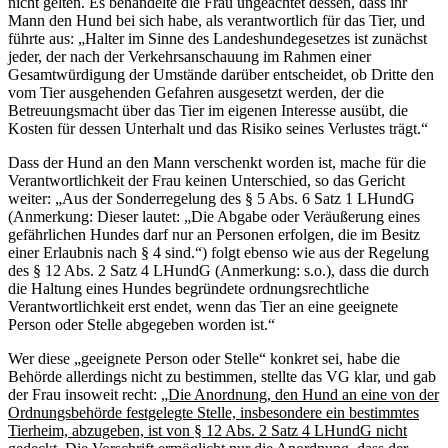
nicht gelten. Es behandelte die Frau ungeachtet dessen, dass ihr
Mann den Hund bei sich habe, als verantwortlich für das Tier, und
führte aus: „Halter im Sinne des Landeshundegesetzes ist zunächst
jeder, der nach der Verkehrsanschauung im Rahmen einer
Gesamtwürdigung der Umstände darüber entscheidet, ob Dritte den
vom Tier ausgehenden Gefahren ausgesetzt werden, der die
Betreuungsmacht über das Tier im eigenen Interesse ausübt, die
Kosten für dessen Unterhalt und das Risiko seines Verlustes trägt.“
Dass der Hund an den Mann verschenkt worden ist, mache für die
Verantwortlichkeit der Frau keinen Unterschied, so das Gericht
weiter: „Aus der Sonderregelung des § 5 Abs. 6 Satz 1 LHundG
(Anmerkung: Dieser lautet: „Die Abgabe oder Veräußerung eines
gefährlichen Hundes darf nur an Personen erfolgen, die im Besitz
einer Erlaubnis nach § 4 sind.“) folgt ebenso wie aus der Regelung
des § 12 Abs. 2 Satz 4 LHundG (Anmerkung: s.o.), dass die durch
die Haltung eines Hundes begründete ordnungsrechtliche
Verantwortlichkeit erst endet, wenn das Tier an eine geeignete
Person oder Stelle abgegeben worden ist.“
Wer diese „geeignete Person oder Stelle“ konkret sei, habe die
Behörde allerdings nicht zu bestimmen, stellte das VG klar, und gab
der Frau insoweit recht:
„Die Anordnung, den Hund an eine von der
Ordnungsbehörde festgelegte Stelle, insbesondere ein bestimmtes
Tierheim, abzugeben, ist von § 12 Abs. 2 Satz 4 LHundG nicht