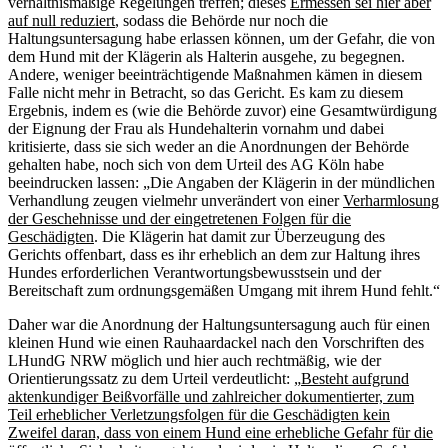
verhältnismäßige Regelungen treffen; dieses
Ermessen sei hier aber
auf null reduziert
, sodass die Behörde nur noch die
Haltungsuntersagung habe erlassen können, um der Gefahr, die von
dem Hund mit der Klägerin als Halterin ausgehe, zu begegnen.
Andere, weniger beeinträchtigende Maßnahmen kämen in diesem
Falle nicht mehr in Betracht, so das Gericht. Es kam zu diesem
Ergebnis, indem es (wie die Behörde zuvor) eine Gesamtwürdigung
der Eignung der Frau als Hundehalterin vornahm und dabei
kritisierte, dass sie sich weder an die Anordnungen der Behörde
gehalten habe, noch sich von dem Urteil des AG Köln habe
beeindrucken lassen: „Die Angaben der Klägerin in der mündlichen
Verhandlung zeugen vielmehr unverändert von einer
Verharmlosung
der Geschehnisse und der eingetretenen Folgen für die
Geschädigten
. Die Klägerin hat damit zur Überzeugung des
Gerichts offenbart, dass es ihr erheblich an dem zur Haltung ihres
Hundes erforderlichen Verantwortungsbewusstsein und der
Bereitschaft zum ordnungsgemäßen Umgang mit ihrem Hund fehlt.“
Daher war die Anordnung der Haltungsuntersagung auch für einen
kleinen Hund wie einen Rauhaardackel nach den Vorschriften des
LHundG NRW möglich und hier auch rechtmäßig, wie der
Orientierungssatz zu dem Urteil verdeutlicht: „
Besteht aufgrund
aktenkundiger Beißvorfälle und zahlreicher dokumentierter, zum
Teil erheblicher Verletzungsfolgen für die Geschädigten kein
Zweifel daran, dass von einem Hund eine erhebliche Gefahr für die