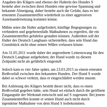
Angaben des Klägers und ebenso der Halterin des Hundes S
bestehe aber zwischen ihren Hunden eine gewisse Spannung und
bekannte Abneigung, daher bestehe auch die Gefahr, dass es bei
erneutem Zusammentreffen wiederholt zu einer aggressiven
Auseinandersetzung kommen könne.
Mithin seien die Halter aufgefordert, künftige Begegnungen zu
verhindern und gegebenenfalls Maßnahmen zu ergreifen, die ein
Zusammentreffen gefahrlos gestalten können. Außerdem soll der
Halter des Deutsch Langhaars sicherstellen, dass sein Hund das
Grundstück nicht ohne seinen Willen verlassen könne.
Am 31.05.2011 wurde daher der angeordnete Leinenzwang für den
Deutsch Langhaar aufgehoben; der Hund wurde zu diesem
Zeitpunkt nicht als gefährlich eingestuft
Jedoch kam es vier Jahre später, am 23.03.2015 zu einem erneuten
Beißvorfall zwischen den bekannten Hunden. Der Hund S wurde
dabei so schwer verletzt, dass er eingeschläfert werden musste.
Bei Anhörung des Klägers bestritt dieser nicht, dass es einen
Beißvorfall gegeben hätte, sein Hund sei einfach durch die geöffnete
Eingangstür der Werkstatt entwischt und auf S zugerannt. Bei jenem
Zusammentreffen konnte er seinen Hund auch nicht durch
irgendeine Maßnahme von dem Hund S losbekommen.