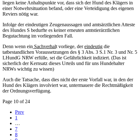
liegen keine Anhaltspunkte vor, dass sich der Hund des Klägers in
einer Notwehrsituation befand, oder eine Verteidigung des eigenen
Reviers nötig war.
Infolge der eindeutigen Zeugenaussagen und amtsärztlichen Atteste
des Hundes S bedurfte es keiner erneuten amtstierärztlichen
Begutachtung im vorliegenden Fall.
Denn wenn ein
Sachverhal
t vorliege, der
eindeutig
die
tatbestandlichen Voraussetzungen des § 3 Abs. 3 S.1 Nr. 3 und Nr. 5
LHundG NRW erfülle, sei die Gefährlichkeit indiziert. (Das ist
sicherlich der Kernsatz dieses Urteils und für uns Hundehalter
NRWs wichtig zu wissen)
Auch die Tatsache, dass dies nicht der erste Vorfall war, in den der
Hund des Klägers involviert war, untermauere die Rechtmäßigkeit
der Ordnungsverfügung.
Page 10 of 24
Prev
1
…
7
8