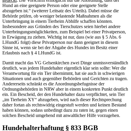
gedeckt
. Die Vorschrift ermöglicht nur die Anordnung, dass der
Hund an eine geeignete Person oder eine geeignete Stelle
abzugeben ist.“ (weiterer Leitsatz des Urteils). Dabei müsse die
Behörde prüfen, ob weniger belastende Maßnahmen als die
Unterbringung in einem Tierheim Abhilfe schaffen könnten.
Insbesondere aus Gründen des Tierschutzes seien hierbei andere
Unterbringungsmöglichkeiten, zum Beispiel bei einer Privatperson,
in Erwägung zu ziehen. Wichtig ist nur, dass (wie aus § 5 Abs. 6
LHundG folgt) diese Privatperson nur dann geeignet in diesem
Sinne ist, wenn sie bei der Abgabe des Hundes im Besitz einer
Erlaubnis nach § 4 LHundG ist.
Damit macht das VG Gelsenkirchen zwei Dinge unmissverständlich
deutlich, was jedem Hundehalter eigentlich klar sein sollte: Wer die
Verantwortung für ein Tier übernimmt, hat sie auch in schwierigen
Situationen und auch gegenüber Behörden und Gerichten zu tragen.
Andererseits schränkt es die Anordnungsbefugnisse der
Ordnungsbehörden in NRW aber in einem konkreten Punkt deutlich
ein. Ein Bescheid, der den Hundehalter dazu verpflichtet, sein Tier
„im Tierheim XY“ abzugeben, wird nach dieser Rechtsprechung
daher fortan als rechtswidrig eingestuft werden und keinen Bestand
haben können, sodass unbedingt dazu zu raten ist, gegen einen
solchen Bescheid umgehend mit anwaltlicher Hilfe vorzugehen.
Hundehalterhaftung § 833 BGB