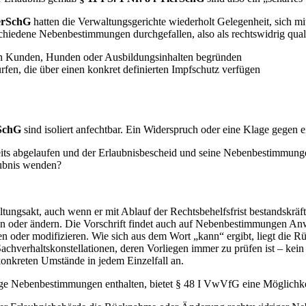
ierSchG
hatten die Verwaltungsgerichte wiederholt Gelegenheit, sich 
chiedene Nebenbestimmungen durchgefallen, also als rechtswidrig quali
ch Kunden, Hunden oder Ausbildungsinhalten begründen
en, die über einen konkret definierten Impfschutz verfügen
rSchG
sind isoliert anfechtbar. Ein Widerspruch oder eine Klage gegen e
bereits abgelaufen und der Erlaubnisbescheid und seine Nebenbestimmun
aubnis wenden?
gsakt, auch wenn er mit Ablauf der Rechtsbehelfsfrist bestandskräftig
en oder ändern. Die Vorschrift findet auch auf Nebenbestimmungen A
n oder modifizieren. Wie sich aus dem Wort „kann“ ergibt, liegt die
Sachverhaltskonstellationen, deren Vorliegen immer zu prüfen ist – 
onkreten Umstände in jedem Einzelfall an.
ge Nebenbestimmungen enthalten, bietet § 48 I VwVfG eine Möglichkei