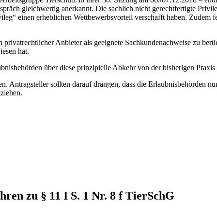
äch gleichwertig anerkannt. Die sachlich nicht gerechtfertigte Privileg
g“ einen erheblichen Wettbewerbsvorteil verschafft haben. Zudem fehlt
privatrechtlicher Anbieter als geeignete Sachkundenachweise zu berüc
esen hat.
ubnisbehörden über diese prinzipielle Abkehr von der bisherigen Praxis
n. Antragsteller sollten darauf drängen, dass die Erlaubnisbehörden nu
ziehen.
en zu § 11 I S. 1 Nr. 8 f TierSchG