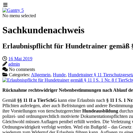
No menu selected
Sachkundenachweis
Erlaubnispflicht für Hundetrainer gemäß § 
16 Mai 2019
admin
No comments
Categories:
Allgemein
,
Hunde
,
Hundetrainer § 11 Tierschutzgeset
Rücknahme rechtswidriger Nebenbestimmungen nach Ablauf der 
Gemäß
§§ 11 II a TierSchG
kann eine Erlaubnis nach
§ 11 I S. 1 N
Pflichten auferlegen, aber auch Befristungen und andere Bestimmung
ihre Vorstellungen von tierschutzgerechter
Hundeausbildung
durchzu
polizei- und ordnungsrechtlich motivierte Dokumentationspflichten z
Gleichwohl müssen Auflagen penibel erfüllt werden. Die Verletzung
Ordnungswidrigkeit verfolgt werden. Wird ein Bußgeld – das Gesetz 
wiederum zum Widerruf der Erlaubnis führen kann. Auflagen zu ein