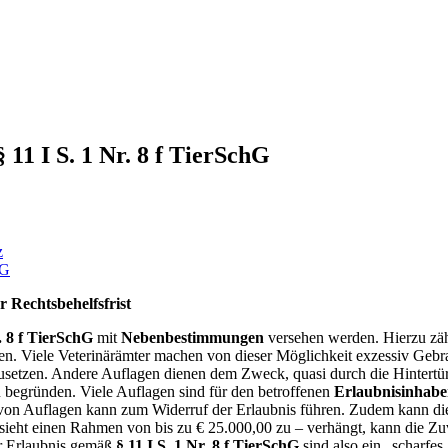
11 I S. 1 Nr. 8 f TierSchG
z
Rechtsbehelfsfrist
r. 8 f TierSchG
mit
Nebenbestimmungen
versehen werden. Hierzu zä
en. Viele Veterinärämter machen von dieser Möglichkeit exzessiv Gebr
setzen. Andere Auflagen dienen dem Zweck, quasi durch die Hintertür 
u begründen. Viele Auflagen sind für den betroffenen
Erlaubnisinhabe
 von Auflagen kann zum Widerruf der Erlaubnis führen. Zudem kann di
sieht einen Rahmen von bis zu € 25.000,00 zu – verhängt, kann die Zuv
er Erlaubnis gemäß
§ 11 I S. 1 Nr. 8 f TierSchG
sind also ein „scharfes