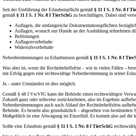
Seit der Einführung der Erlaubnispflicht gemäß
§ 11 I S. 1 Nr. 8 f T
gemäß
§ 11 I S. 1 Nr. 8 f TierSchG
zu beschäftigen. Dabei sind vers
Auflagen, die umfangreiche Dokumentationspflichten bezügli
Auflagen, wonach nur Hunde an der Ausbildung teilnehmen dürf
Befristungen
Auflagenvorbehalte
Widerrufsvorbehalte
Nebenbestimmungen zu Erlaubnissen gemäß
§ 11 I S. 1 Nr. 8 f Tie
Was aber ist, wenn die Rechtsbehelfsfrist – wie in vielen Fällen – 
mit Erfolg gegen eine rechtswidrige Nebenbestimmung in seiner Erl
Ja – unter Umständen ist dies möglich.
Gemäß § 48 I VwVfG kann die Behörde einen rechtswidrigen Verwaltun
Zukunft ganz oder teilweise zurücknehmen, also im Ergebnis aufheb
Nebenbestimmungen auch nach Ablauf der Rechtsbehelfsfrist aufhebe
Behörde. Es besteht also grundsätzlich – abgesehen von bestimmten 
Maßgeblich ist eine Abwägung im Einzelfall. Es kommt also auf die k
Sollte eine Erlaubnis gemäß
§ 11 I S. 1 Nr. 8 f TierSchG
rechtswidri