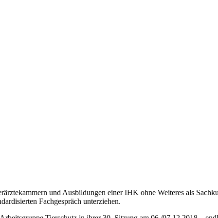
erärztekammern und Ausbildungen einer IHK ohne Weiteres als Sachkund
ndardisierten Fachgespräch unterziehen.
 Arbeitsgruppe Tierschutz in ihrer 30. Sitzung am 06./07.12.2018 – e