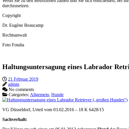
Wenn Sie zu den Betroffenen zählen und Sie sich entscheiden, bei I
durchzusetzen.
Copyright
Dr. Eugène Beaucamp
Rechtsanwalt
Foto Fotalia
Haltungsuntersagung eines Labrador Retr
21 Februar 2019
admin
No comments
Categories:
Allgemein
,
Hunde
VG Düsseldorf, Urteil vom 03.02.2016 – 18 K 6428/15
Sachverhalt: