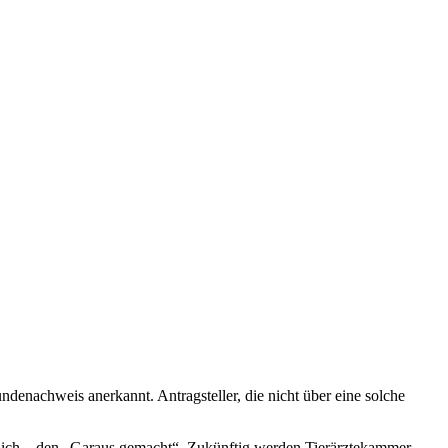
enachweis anerkannt. Antragsteller, die nicht über eine solche
ndlich – den „Garaus gemacht“. Zukünftig werden Tierärztekammer-