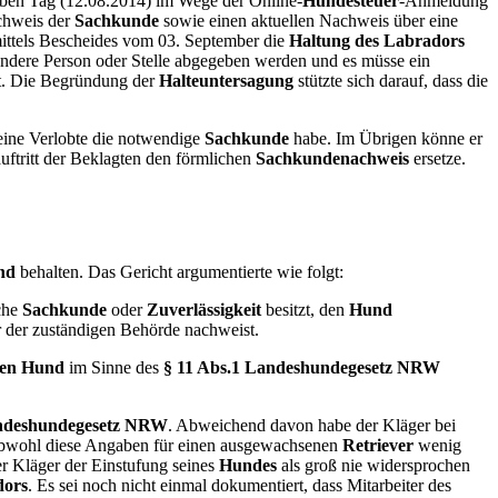
lben Tag (12.08.2014) im Wege der Online-
Hundesteuer
-Anmeldung
chweis der
Sachkunde
sowie einen aktuellen Nachweis über eine
mittels Bescheides vom 03. September die
Haltung des Labradors
ndere Person oder Stelle abgegeben werden und es müsse ein
zt. Die Begründung der
Halteuntersagung
stützte sich darauf, dass die
seine Verlobte die notwendige
Sachkunde
habe. Im Übrigen könne er
uftritt der Beklagten den förmlichen
Sachkundenachweis
ersetze.
nd
behalten. Das Gericht argumentierte wie folgt:
iche
Sachkunde
oder
Zuverlässigkeit
besitzt, den
Hund
r der zuständigen Behörde nachweist.
ßen Hund
im Sinne des
§ 11 Abs.1 Landeshundegesetz NRW
andeshundegesetz NRW
. Abweichend davon habe der Kläger bei
Obwohl diese Angaben für einen ausgewachsenen
Retriever
wenig
er Kläger der Einstufung seines
Hundes
als groß nie widersprochen
dors
. Es sei noch nicht einmal dokumentiert, dass Mitarbeiter des