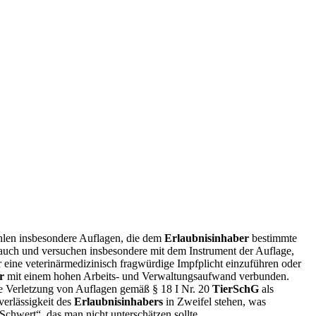
hlen insbesondere Auflagen, die dem
Erlaubnisinhaber
bestimmte
auch und versuchen insbesondere mit dem Instrument der Auflage,
eine veterinärmedizinisch fragwürdige Impfplicht einzuführen oder
r
mit einem hohen Arbeits- und Verwaltungsaufwand verbunden.
e Verletzung von Auflagen gemäß § 18 I Nr. 20
TierSchG
als
erlässigkeit des
Erlaubnisinhabers
in Zweifel stehen, was
 Schwert“, das man nicht unterschätzen sollte.