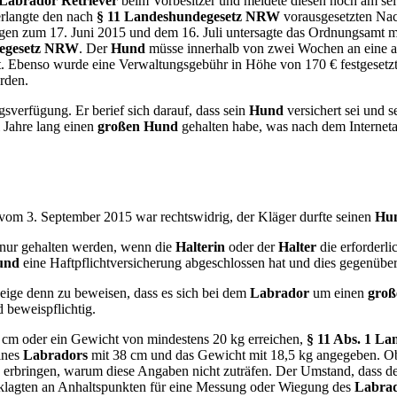
Labrador Retriever
beim Vorbesitzer und meldete diesen noch am se
erlangte den nach
§ 11 Landeshundegesetz NRW
vorausgesetzten Na
ungen zum 17. Juni 2015 und dem 16. Juli untersagte das Ordnungsamt 
degesetz NRW
. Der
Hund
müsse innerhalb von zwei Wochen an eine a
t. Ebenso wurde eine Verwaltungsgebühr in Höhe von 170 € festgeset
rden.
verfügung. Er berief sich darauf, dass sein
Hund
versichert sei und 
i Jahre lang einen
großen Hund
gehalten habe, was nach dem Interneta
om 3. September 2015 war rechtswidrig, der Kläger durfte seinen
Hu
nur gehalten werden, wenn die
Halterin
oder der
Halter
die erforderl
und
eine Haftpflichtversicherung abgeschlossen hat und dies gegenübe
eige denn zu beweisen, dass es sich bei dem
Labrador
um einen
gro
d beweispflichtig.
0 cm oder ein Gewicht von mindestens 20 kg erreichen,
§ 11 Abs. 1 L
ines
Labradors
mit 38 cm und das Gewicht mit 18,5 kg angegeben. 
zu erbringen, warum diese Angaben nicht zuträfen. Der Umstand, dass d
eklagten an Anhaltspunkten für eine Messung oder Wiegung des
Labra