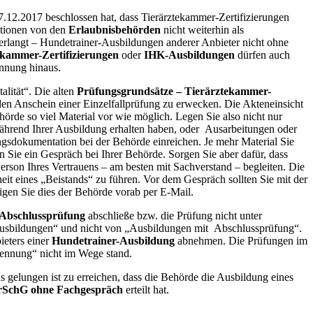
07.12.2017 beschlossen hat, dass Tierärztekammer-Zertifizierungen
ationen von den
Erlaubnisbehörden
nicht weiterhin als
erlangt – Hundetrainer-Ausbildungen anderer Anbieter nicht ohne
ekammer-Zertifizierungen
oder
IHK-Ausbildungen
dürfen auch
ennung hinaus.
lität“. Die alten
Prüfungsgrundsätze – Tierärztekammer-
en Anschein einer Einzelfallprüfung zu erwecken. Die Akteneinsicht
hörde so viel Material vor wie möglich. Legen Sie also nicht nur
ährend Ihrer Ausbildung erhalten haben, oder Ausarbeitungen oder
fungsdokumentation bei der Behörde einreichen. Je mehr Material Sie
n Sie ein Gespräch bei Ihrer Behörde. Sorgen Sie aber dafür, dass
Person Ihres Vertrauens – am besten mit Sachverstand – begleiten. Die
t eines „Beistands“ zu führen. Vor dem Gespräch sollten Sie mit der
gen Sie dies der Behörde vorab per E-Mail.
Abschlussprüfung
abschließe bzw. die Prüfung nicht unter
Ausbildungen“ und nicht von „Ausbildungen mit Abschlussprüfung“.
ieters einer
Hundetrainer-Ausbildung
abnehmen. Die Prüfungen im
kennung“ nicht im Wege stand.
s gelungen ist zu erreichen, dass die Behörde die Ausbildung eines
TierSchG ohne Fachgespräch
erteilt hat.