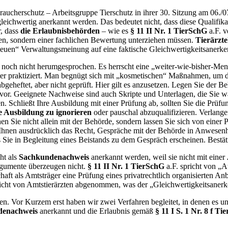
raucherschutz – Arbeitsgruppe Tierschutz in ihrer 30. Sitzung am 06./
eichwertig anerkannt werden. Das bedeutet nicht, dass diese Qualifik
, dass
die Erlaubnisbehörden
– wie es
§ 11 II Nr. 1 TierSchG
a.F. v
nen, sondern einer fachlichen Bewertung unterziehen müssen.
Tierärzt
„neuen“ Verwaltungsmeinung auf eine faktische Gleichwertigkeitsanerk
noch nicht herumgesprochen. Es herrscht eine „weiter-wie-bisher-Menta
er praktiziert. Man begnügt sich mit „kosmetischen“ Maßnahmen, um d
eheftet, aber nicht geprüft. Hier gilt es anzusetzen. Legen Sie der Be
or. Geeignete Nachweise sind auch Skripte und Unterlagen, die Sie w
en. Schließt Ihre Ausbildung mit einer Prüfung ab, sollten Sie die Prü
e Ausbildung zu ignorieren
oder pauschal abzuqualifizieren. Verlange
n Sie nicht allein mit der Behörde, sondern lassen Sie sich von einer 
hnen ausdrücklich das Recht, Gespräche mit der Behörde in Anwesenhei
e in Begleitung eines Beistands zu dem Gespräch erscheinen. Bestäti
ht als
Sachkundenachweis
anerkannt werden, weil sie nicht mit einer
gumente überzeugen nicht.
§ 11 II Nr. 1 TierSchG
a.F. spricht von „
haft als Amtsträger eine Prüfung eines privatrechtlich organisierten Anb
icht von Amtstierärzten abgenommen, was der „Gleichwertigkeitsaner
nen. Vor Kurzem erst haben wir zwei Verfahren begleitet, in denen es un
denachweis
anerkannt und die Erlaubnis gemäß
§ 11 I S. 1 Nr. 8 f 