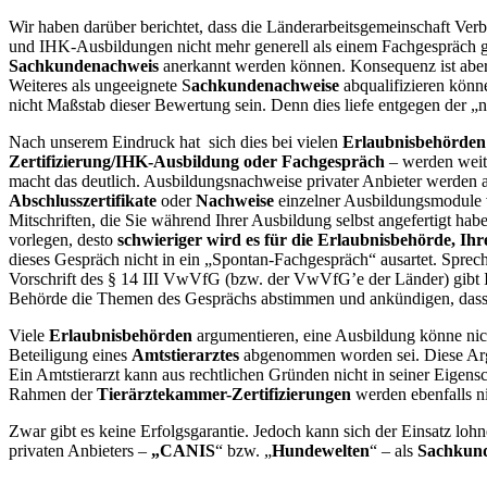
Wir haben darüber berichtet, dass die Länderarbeitsgemeinschaft Verb
und IHK-Ausbildungen nicht mehr generell als einem Fachgespräch gl
Sachkundenachweis
anerkannt werden können. Konsequenz ist aber
Weiteres als ungeeignete S
achkundenachweise
abqualifizieren kön
nicht Maßstab dieser Bewertung sein. Denn dies liefe entgegen der 
Nach unserem Eindruck hat sich dies bei vielen
Erlaubnisbehörden
Zertifizierung/IHK-Ausbildung oder Fachgespräch
– werden weit
macht das deutlich. Ausbildungsnachweise privater Anbieter werden abg
Abschlusszertifikate
oder
Nachweise
einzelner Ausbildungsmodule v
Mitschriften, die Sie während Ihrer Ausbildung selbst angefertigt hab
vorlegen, desto
schwieriger wird es für die Erlaubnisbehörde, Ihr
dieses Gespräch nicht in ein „Spontan-Fachgespräch“ ausartet. Spreche
Vorschrift des § 14 III VwVfG (bzw. der VwVfG’e der Länder) gibt I
Behörde die Themen des Gesprächs abstimmen und ankündigen, dass Si
Viele
Erlaubnisbehörden
argumentieren, eine Ausbildung könne nic
Beteiligung eines
Amtstierarztes
abgenommen worden sei. Diese Ar
Ein Amtstierarzt kann aus rechtlichen Gründen nicht in seiner Eigensc
Rahmen der
Tierärztekammer-Zertifizierungen
werden ebenfalls n
Zwar gibt es keine Erfolgsgarantie. Jedoch kann sich der Einsatz loh
privaten Anbieters –
„CANIS
“ bzw. „
Hundewelten
“ – als
Sachkun