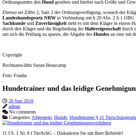
Ordnungsamtes den
Hund
gesehen und hierbei nach Größe und Gewic
Ebenso sei Ziffer 2, Satz 2 der Ordnungsverfügung, wonach der Klä
Landeshundegesetz NRW
in Verbindung mit § 20 Abs. 2 S.1 OBG 
Sachkunde
und
Zuverlässigkeit
steht es mit dem Kläger in einem H
durch den Kläger und die Begründung der
Haltereigenschaft
durch d
um sich die Prüfung zu sparen, die Abgabe des
Hundes
an eine mit i
Copyright
Rechtsanwältin Susan Beaucamp
Foto: Fotalia
Hundetrainer und das leidige Genehmigun
20 Juni 2018
admin
No comments
Categories:
Allgemein
,
Hunde
,
Hundetrainer § 11 Tierschutzgeset
11 I S. 1 Nr. 8 f TierSchG – Diskutieren Sie mit Ihrer Behörde!