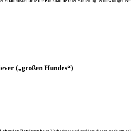
hrer Erlaubnisbehörde die Rücknahme oder Änderung rechtswidriger Ne
iever („großen Hundes“)