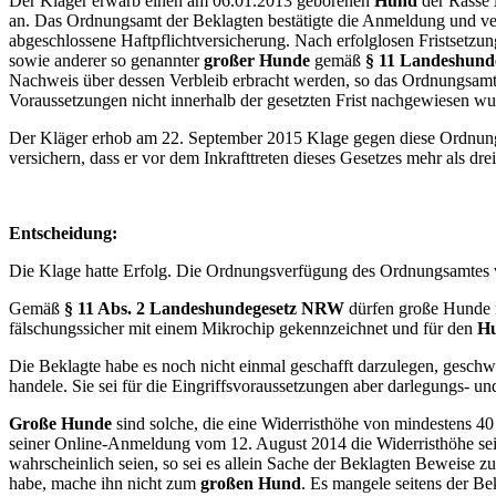
Der Kläger erwarb einen am 06.01.2013 geborenen
Hund
der Rasse
an. Das Ordnungsamt der Beklagten bestätigte die Anmeldung und v
abgeschlossene Haftpflichtversicherung. Nach erfolglosen Fristsetz
sowie anderer so genannter
großer Hunde
gemäß
§ 11 Landeshun
Nachweis über dessen Verbleib erbracht werden, so das Ordnungsam
Voraussetzungen nicht innerhalb der gesetzten Frist nachgewiesen wu
Der Kläger erhob am 22. September 2015 Klage gegen diese Ordnungs
versichern, dass er vor dem Inkrafttreten dieses Gesetzes mehr als dre
Entscheidung:
Die Klage hatte Erfolg. Die Ordnungsverfügung des Ordnungsamtes v
Gemäß
§ 11 Abs. 2 Landeshundegesetz NRW
dürfen große Hunde 
fälschungssicher mit einem Mikrochip gekennzeichnet und für den
H
Die Beklagte habe es noch nicht einmal geschafft darzulegen, geschw
handele. Sie sei für die Eingriffsvoraussetzungen aber darlegungs- un
Große Hunde
sind solche, die eine Widerristhöhe von mindestens 4
seiner Online-Anmeldung vom 12. August 2014 die Widerristhöhe se
wahrscheinlich seien, so sei es allein Sache der Beklagten Beweise 
habe, mache ihn nicht zum
großen Hund
. Es mangele seitens der B