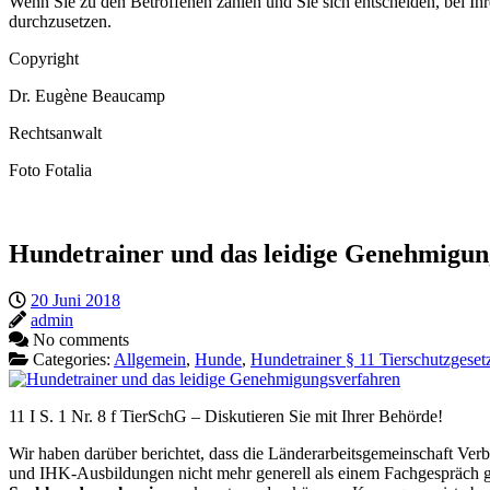
Wenn Sie zu den Betroffenen zählen und Sie sich entscheiden, bei I
durchzusetzen.
Copyright
Dr. Eugène Beaucamp
Rechtsanwalt
Foto Fotalia
Hundetrainer und das leidige Genehmigun
20 Juni 2018
admin
No comments
Categories:
Allgemein
,
Hunde
,
Hundetrainer § 11 Tierschutzgeset
11 I S. 1 Nr. 8 f TierSchG – Diskutieren Sie mit Ihrer Behörde!
Wir haben darüber berichtet, dass die Länderarbeitsgemeinschaft Verb
und IHK-Ausbildungen nicht mehr generell als einem Fachgespräch gl