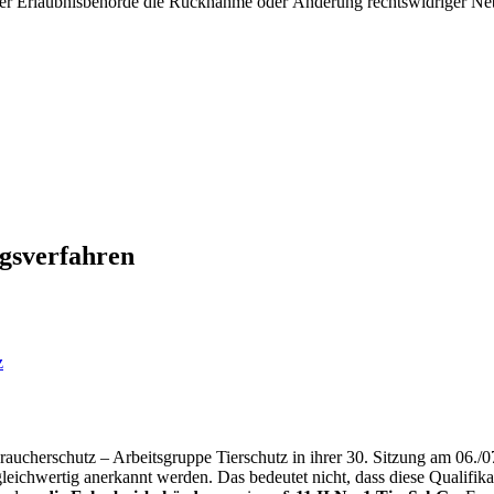
hrer Erlaubnisbehörde die Rücknahme oder Änderung rechtswidriger Ne
gsverfahren
z
raucherschutz – Arbeitsgruppe Tierschutz in ihrer 30. Sitzung am 06./
eichwertig anerkannt werden. Das bedeutet nicht, dass diese Qualifik