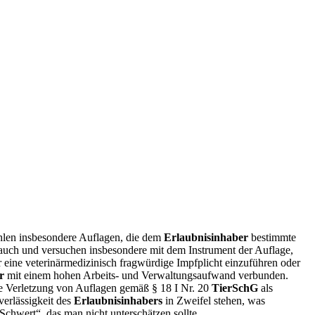
hlen insbesondere Auflagen, die dem
Erlaubnisinhaber
bestimmte
auch und versuchen insbesondere mit dem Instrument der Auflage,
eine veterinärmedizinisch fragwürdige Impfplicht einzuführen oder
r
mit einem hohen Arbeits- und Verwaltungsaufwand verbunden.
e Verletzung von Auflagen gemäß § 18 I Nr. 20
TierSchG
als
erlässigkeit des
Erlaubnisinhabers
in Zweifel stehen, was
 Schwert“, das man nicht unterschätzen sollte.