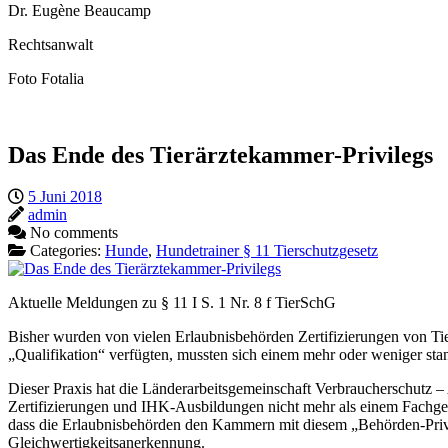
Dr. Eugène Beaucamp
Rechtsanwalt
Foto Fotalia
Das Ende des Tierärztekammer-Privilegs
5 Juni 2018
admin
No comments
Categories:
Hunde
,
Hundetrainer § 11 Tierschutzgesetz
Aktuelle Meldungen zu § 11 I S. 1 Nr. 8 f TierSchG
Bisher wurden von vielen Erlaubnisbehörden Zertifizierungen von Ti
„Qualifikation“ verfügten, mussten sich einem mehr oder weniger sta
Dieser Praxis hat die Länderarbeitsgemeinschaft Verbraucherschutz –
Zertifizierungen und IHK-Ausbildungen nicht mehr als einem Fachgespr
dass die Erlaubnisbehörden den Kammern mit diesem „Behörden-Privile
Gleichwertigkeitsanerkennung.