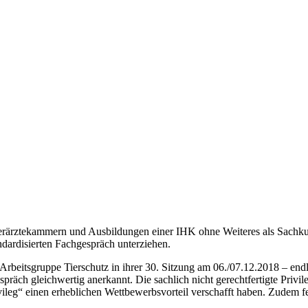
erärztekammern und Ausbildungen einer IHK ohne Weiteres als Sachkund
ndardisierten Fachgespräch unterziehen.
 Arbeitsgruppe Tierschutz in ihrer 30. Sitzung am 06./07.12.2018 – e
äch gleichwertig anerkannt. Die sachlich nicht gerechtfertigte Privileg
g“ einen erheblichen Wettbewerbsvorteil verschafft haben. Zudem fehlt