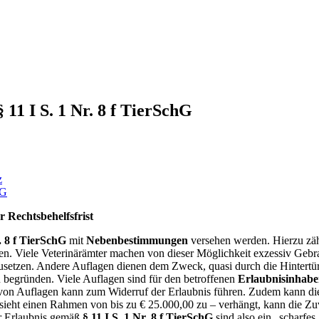
11 I S. 1 Nr. 8 f TierSchG
z
Rechtsbehelfsfrist
r. 8 f TierSchG
mit
Nebenbestimmungen
versehen werden. Hierzu zä
en. Viele Veterinärämter machen von dieser Möglichkeit exzessiv Gebr
setzen. Andere Auflagen dienen dem Zweck, quasi durch die Hintertür 
u begründen. Viele Auflagen sind für den betroffenen
Erlaubnisinhabe
 von Auflagen kann zum Widerruf der Erlaubnis führen. Zudem kann di
sieht einen Rahmen von bis zu € 25.000,00 zu – verhängt, kann die Zuv
er Erlaubnis gemäß
§ 11 I S. 1 Nr. 8 f TierSchG
sind also ein „scharfes