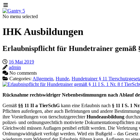
No menu selected
IHK Ausbildungen
Erlaubnispflicht für Hundetrainer gemäß § 
16 Mai 2019
admin
No comments
Categories:
Allgemein
,
Hunde
,
Hundetrainer § 11 Tierschutzgeset
Rücknahme rechtswidriger Nebenbestimmungen nach Ablauf der 
Gemäß
§§ 11 II a TierSchG
kann eine Erlaubnis nach
§ 11 I S. 1 N
Pflichten auferlegen, aber auch Befristungen und andere Bestimmung
ihre Vorstellungen von tierschutzgerechter
Hundeausbildung
durchzu
polizei- und ordnungsrechtlich motivierte Dokumentationspflichten z
Gleichwohl müssen Auflagen penibel erfüllt werden. Die Verletzung
Ordnungswidrigkeit verfolgt werden. Wird ein Bußgeld – das Gesetz 
wiederum zum Widerruf der Erlaubnis führen kann. Auflagen zu ein