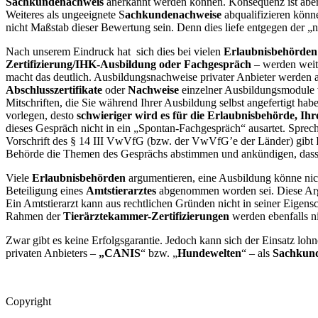
Sachkundenachweis
anerkannt werden können. Konsequenz ist aber
Weiteres als ungeeignete S
achkundenachweise
abqualifizieren kön
nicht Maßstab dieser Bewertung sein. Denn dies liefe entgegen der 
Nach unserem Eindruck hat sich dies bei vielen
Erlaubnisbehörden
Zertifizierung/IHK-Ausbildung oder Fachgespräch
– werden weit
macht das deutlich. Ausbildungsnachweise privater Anbieter werden abg
Abschlusszertifikate
oder
Nachweise
einzelner Ausbildungsmodule v
Mitschriften, die Sie während Ihrer Ausbildung selbst angefertigt hab
vorlegen, desto
schwieriger wird es für die Erlaubnisbehörde, Ihr
dieses Gespräch nicht in ein „Spontan-Fachgespräch“ ausartet. Spreche
Vorschrift des § 14 III VwVfG (bzw. der VwVfG’e der Länder) gibt I
Behörde die Themen des Gesprächs abstimmen und ankündigen, dass Si
Viele
Erlaubnisbehörden
argumentieren, eine Ausbildung könne nic
Beteiligung eines
Amtstierarztes
abgenommen worden sei. Diese Ar
Ein Amtstierarzt kann aus rechtlichen Gründen nicht in seiner Eigensc
Rahmen der
Tierärztekammer-Zertifizierungen
werden ebenfalls n
Zwar gibt es keine Erfolgsgarantie. Jedoch kann sich der Einsatz loh
privaten Anbieters –
„CANIS
“ bzw. „
Hundewelten
“ – als
Sachkun
Copyright