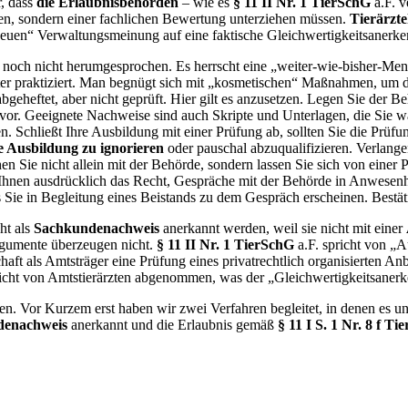
, dass
die Erlaubnisbehörden
– wie es
§ 11 II Nr. 1 TierSchG
a.F. v
nen, sondern einer fachlichen Bewertung unterziehen müssen.
Tierärzt
„neuen“ Verwaltungsmeinung auf eine faktische Gleichwertigkeitsanerk
noch nicht herumgesprochen. Es herrscht eine „weiter-wie-bisher-Menta
er praktiziert. Man begnügt sich mit „kosmetischen“ Maßnahmen, um d
eheftet, aber nicht geprüft. Hier gilt es anzusetzen. Legen Sie der Be
or. Geeignete Nachweise sind auch Skripte und Unterlagen, die Sie w
en. Schließt Ihre Ausbildung mit einer Prüfung ab, sollten Sie die Prü
e Ausbildung zu ignorieren
oder pauschal abzuqualifizieren. Verlange
n Sie nicht allein mit der Behörde, sondern lassen Sie sich von einer 
hnen ausdrücklich das Recht, Gespräche mit der Behörde in Anwesenhei
e in Begleitung eines Beistands zu dem Gespräch erscheinen. Bestäti
ht als
Sachkundenachweis
anerkannt werden, weil sie nicht mit einer
gumente überzeugen nicht.
§ 11 II Nr. 1 TierSchG
a.F. spricht von „
haft als Amtsträger eine Prüfung eines privatrechtlich organisierten Anb
icht von Amtstierärzten abgenommen, was der „Gleichwertigkeitsaner
nen. Vor Kurzem erst haben wir zwei Verfahren begleitet, in denen es un
denachweis
anerkannt und die Erlaubnis gemäß
§ 11 I S. 1 Nr. 8 f 