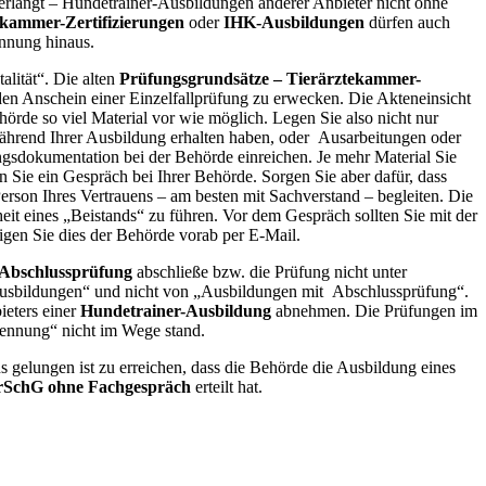
erlangt – Hundetrainer-Ausbildungen anderer Anbieter nicht ohne
ekammer-Zertifizierungen
oder
IHK-Ausbildungen
dürfen auch
ennung hinaus.
lität“. Die alten
Prüfungsgrundsätze – Tierärztekammer-
en Anschein einer Einzelfallprüfung zu erwecken. Die Akteneinsicht
hörde so viel Material vor wie möglich. Legen Sie also nicht nur
ährend Ihrer Ausbildung erhalten haben, oder Ausarbeitungen oder
fungsdokumentation bei der Behörde einreichen. Je mehr Material Sie
n Sie ein Gespräch bei Ihrer Behörde. Sorgen Sie aber dafür, dass
Person Ihres Vertrauens – am besten mit Sachverstand – begleiten. Die
t eines „Beistands“ zu führen. Vor dem Gespräch sollten Sie mit der
gen Sie dies der Behörde vorab per E-Mail.
Abschlussprüfung
abschließe bzw. die Prüfung nicht unter
Ausbildungen“ und nicht von „Ausbildungen mit Abschlussprüfung“.
ieters einer
Hundetrainer-Ausbildung
abnehmen. Die Prüfungen im
kennung“ nicht im Wege stand.
s gelungen ist zu erreichen, dass die Behörde die Ausbildung eines
TierSchG ohne Fachgespräch
erteilt hat.