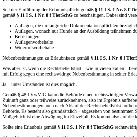
Seit der Einführung der Erlaubnispflicht gemäß
§ 11 I S. 1 Nr. 8 f T
gemäß
§ 11 I S. 1 Nr. 8 f TierSchG
zu beschäftigen. Dabei sind vers
Auflagen, die umfangreiche Dokumentationspflichten bezügli
Auflagen, wonach nur Hunde an der Ausbildung teilnehmen dürf
Befristungen
Auflagenvorbehalte
Widerrufsvorbehalte
Nebenbestimmungen zu Erlaubnissen gemäß
§ 11 I S. 1 Nr. 8 f Tie
Was aber ist, wenn die Rechtsbehelfsfrist – wie in vielen Fällen – 
mit Erfolg gegen eine rechtswidrige Nebenbestimmung in seiner Erl
Ja – unter Umständen ist dies möglich.
Gemäß § 48 I VwVfG kann die Behörde einen rechtswidrigen Verwaltun
Zukunft ganz oder teilweise zurücknehmen, also im Ergebnis aufheb
Nebenbestimmungen auch nach Ablauf der Rechtsbehelfsfrist aufhebe
Behörde. Es besteht also grundsätzlich – abgesehen von bestimmten 
Maßgeblich ist eine Abwägung im Einzelfall. Es kommt also auf die k
Sollte eine Erlaubnis gemäß
§ 11 I S. 1 Nr. 8 f TierSchG
rechtswidri