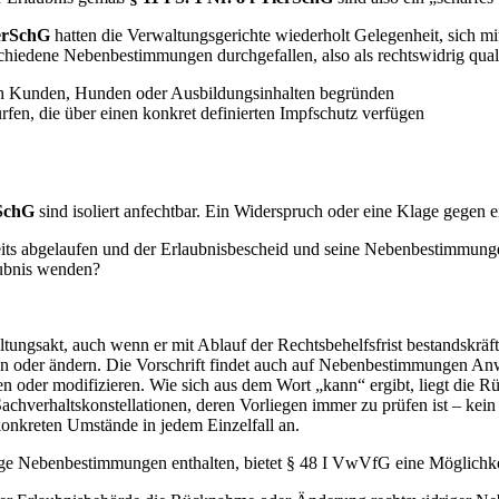
ierSchG
hatten die Verwaltungsgerichte wiederholt Gelegenheit, sich 
chiedene Nebenbestimmungen durchgefallen, also als rechtswidrig quali
ch Kunden, Hunden oder Ausbildungsinhalten begründen
en, die über einen konkret definierten Impfschutz verfügen
rSchG
sind isoliert anfechtbar. Ein Widerspruch oder eine Klage gegen e
bereits abgelaufen und der Erlaubnisbescheid und seine Nebenbestimmun
aubnis wenden?
gsakt, auch wenn er mit Ablauf der Rechtsbehelfsfrist bestandskräftig
en oder ändern. Die Vorschrift findet auch auf Nebenbestimmungen A
n oder modifizieren. Wie sich aus dem Wort „kann“ ergibt, liegt die
Sachverhaltskonstellationen, deren Vorliegen immer zu prüfen ist – 
onkreten Umstände in jedem Einzelfall an.
ge Nebenbestimmungen enthalten, bietet § 48 I VwVfG eine Möglichkei