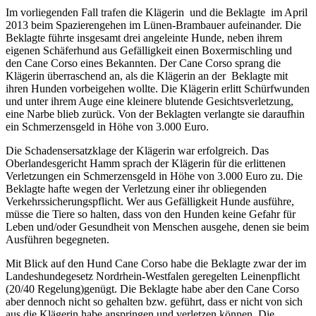
Im vorliegenden Fall trafen die Klägerin und die Beklagte im April
2013 beim Spazierengehen im Lünen-Brambauer aufeinander. Die
Beklagte führte insgesamt drei angeleinte Hunde, neben ihrem
eigenen Schäferhund aus Gefälligkeit einen
Boxermischling
und
den Cane Corso eines Bekannten. Der Cane Corso sprang die
Klägerin überraschend an, als die Klägerin an der Beklagte mit
ihren Hunden vorbeigehen wollte. Die Klägerin erlitt Schürfwunden
und unter ihrem Auge eine kleinere blutende Gesichtsverletzung,
eine Narbe blieb zurück. Von der Beklagten verlangte sie daraufhin
ein Schmerzensgeld in Höhe von 3.000 Euro.
Die Schadensersatzklage der Klägerin war erfolgreich. Das
Oberlandesgericht Hamm sprach der Klägerin für die erlittenen
Verletzungen
ein Schmerzensgeld in Höhe von 3.000 Euro zu. Die
Beklagte hafte wegen der Verletzung einer ihr obliegenden
Verkehrssicherungspflicht. Wer aus Gefälligkeit Hunde ausführe,
müsse die Tiere so halten, dass von den Hunden keine Gefahr für
Leben und/oder Gesundheit von Menschen ausgehe, denen sie beim
Ausführen begegneten.
Mit Blick auf den Hund Cane Corso habe die Beklagte zwar der im
Landeshundegesetz Nordrhein-Westfalen geregelten Leinenpflicht
(20/40 Regelung)genügt. Die Beklagte habe aber den Cane Corso
aber dennoch nicht so gehalten bzw. geführt, dass er nicht von sich
aus die Klägerin habe anspringen und verletzen
können.
Die