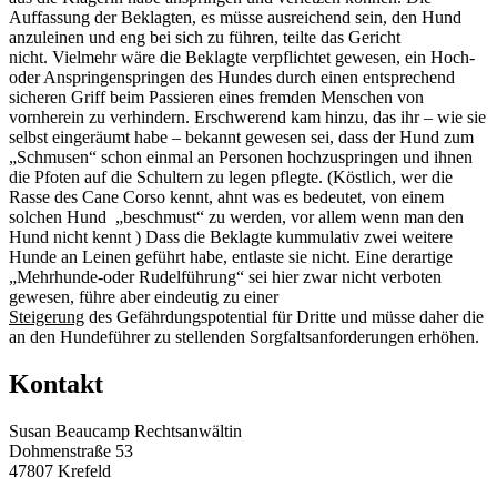
Auffassung der Beklagten, es müsse ausreichend sein, den Hund
anzuleinen und eng bei sich zu führen, teilte das Gericht
nicht. Vielmehr wäre die Beklagte verpflichtet gewesen, ein Hoch-
oder Anspringenspringen des Hundes durch einen entsprechend
sicheren Griff beim Passieren eines fremden Menschen von
vornherein zu verhindern. Erschwerend kam hinzu, das ihr – wie sie
selbst eingeräumt habe – bekannt gewesen sei, dass der Hund zum
„Schmusen“ schon einmal an Personen hochzuspringen und ihnen
die Pfoten auf die Schultern zu legen pflegte. (Köstlich, wer die
Rasse des Cane Corso kennt, ahnt was es bedeutet, von einem
solchen Hund „beschmust“ zu werden, vor allem wenn man den
Hund nicht kennt ) Dass die Beklagte kummulativ zwei weitere
Hunde an Leinen geführt habe, entlaste sie nicht. Eine derartige
„Mehrhunde-oder Rudelführung“
sei hier zwar nicht verboten
gewesen, führe aber eindeutig zu einer
Steigerung
des Gefährdungspotential für Dritte und müsse daher die
an den Hundeführer zu stellenden Sorgfaltsanforderungen erhöhen.
Kontakt
Susan Beaucamp Rechtsanwältin
Dohmenstraße 53
47807 Krefeld