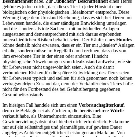
Beschaffenheit
habe. Zur
„üblichen“ Beschaffenheit
eines Tieres
gehöre es jedoch nicht, dass dieses Tier in jeder Hinsicht einer
biologischen oder physiologischen „Idealnorm“ entspreche. Diese
Wertung trage dem Umstand Rechnung, dass es sich bei Tieren um
Lebewesen handele, die einer ständigen Entwicklung unterlägen
und die – anders als tote Sachen – mit individuellen Anlagen
ausgestattet und dementsprechend mit sich daraus ergebenden
unterschiedlichen Risiken behaftet seien. Der Käufer eines
Hundes
könne deshalb nicht erwarten, dass er ein Tier mit „idealen“ Anlagen
erhalte, sondern müsse im Regelfall damit rechnen, dass das von
ihm erworbene Tier in der einen oder anderen Hinsicht
physiologische Abweichungen vom Idealzustand aufweise, wie sie
für Lebewesen nicht ungewöhnlich seien.
Auch die damit
verbundenen Risiken für die spätere Entwicklung des Tieres seien
für Lebewesen typisch und stellten für sich genommen noch keinen
vertragswidrigen Zustand dar, denn der Verkäufer eines Tieres hafte
nicht für den Fortbestand des bei Gefahrübergang gegebenen
Gesundheitszustands.
Im hiesigen Fall handele sich um einen
Verbrauchsgüterkauf
,
denn die Beklagte sei als Züchterin, die bereits mehrere
Würfe
verkauft habe, als Unternehmerin einzustufen. Eine
Gewinnerzielungsabsicht sei hierbei nicht erforderlich. Es komme
nur auf ein selbständiges und planmäßiges, auf gewisse Dauer
angelegtes Anbieten entgeltlicher Leistungen am Markt an. Von