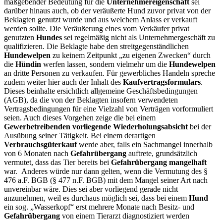
maßgebender Bedeutung für die
Unternehmereigenschaft
sei
darüber hinaus auch, ob der veräußerte Hund zuvor privat von der
Beklagten genutzt wurde und aus welchem Anlass er verkauft
werden sollte. Die Veräußerung eines vom Verkäufer privat
genutzten
Hundes
sei regelmäßig nicht als Unternehmergeschäft zu
qualifizieren. Die Beklagte habe den streitgegenständlichen
Hundewelpen
zu keinem Zeitpunkt „zu eigenen Zwecken“ durch
die
Hündin
werfen lassen, sondern vielmehr um die
Hundewelpen
an dritte Personen zu verkaufen.
Für gewerbliches Handeln spreche
zudem weiter hier auch der Inhalt des
Kaufvertragsformulars
.
Dieses beinhalte ersichtlich allgemeine Geschäftsbedingungen
(AGB), da die von der Beklagten insofern verwendeten
Vertragsbedingungen für eine Vielzahl von Verträgen vorformuliert
seien. Auch dieses Vorgehen zeige die bei einem
Gewerbetreibenden vorliegende Wiederholungsabsicht
bei der
Ausübung seiner Tätigkeit.
Bei einem derartigen
Verbrauchsgüterkauf
werde aber, falls ein Sachmangel innerhalb
von 6 Monaten nach
Gefahrübergang
auftrete, grundsätzlich
vermutet, dass das Tier bereits bei
Gefahrübergang mangelhaft
war. Anderes würde nur dann gelten, wenn die Vermutung des §
476 a.F. BGB (§ 477 n.F. BGB) mit dem Mangel seiner Art nach
unvereinbar wäre. Dies sei aber vorliegend gerade nicht
anzunehmen, weil es durchaus möglich sei, dass bei einem
Hund
ein sog. „Wasserkopf“ erst mehrere Monate nach Besitz- und
Gefahrübergang
von einem Tierarzt diagnostiziert werden