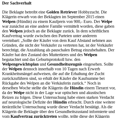
Der Sachverhalt
Die Beklagte betreibt eine
Golden Retriever
Hobbyzucht. Die
Klägerin erwarb von der Beklagten im September 2015 einen
Welpen
(Hündin) zu einem Kaufpreis von 900,- Euro. Der
Welpe
war zunächst an eine andere Familie vermittelt worden, diese gaben
den
Welpen
jedoch an die Beklagte zurück.
In dem schriftlichen
Kaufvertrag wurde zwischen den Parteien unter anderem
vereinbart:
„Sollte der Käufer von dem Kauf Abstand nehmen aus
Gründen, die nicht der Verkäufer zu vertreten hat, ist der Verkäufer
berechtigt, die Anzahlung als pauschalen Betrag einzubehalten. Der
Käufer hat den Zustand des Muttertieres und des
Welpen
begutachtet und das Geburtsprotokoll bzw. den
Welpengewichtsplan
und
Gesundheitszeugnis
eingesehen. Sollte
der
Welpen
dennoch innerhalb von 10 Tagen nach Erwerb
Krankheitsmängel aufweisen, die auf die Erhaltung der Zucht
zurückzuführen sind, so erhält der Käufer die Kaufsumme bei
Rückgabe des Welpen an die Verkäuferin zurück.“
Noch in
derselben Woche stellte die Klägerin die
Hündin
einem Tierarzt vor,
da der
Welpe
nicht in der Lage war optischen und akustischen
Reizen zu folgen. Diese Untersuchung habe einen starken Verdacht
auf neurologische Defizite der
Hündin
erbracht. Durch eine weitere
tierärztliche Untersuchung wurde dieser Verdacht bestätigt. Als die
Klägerin die Beklagte über den Gesundheitszustand informierte und
vom
Kaufvertrag zurücktreten
wollte, teilte diese der Klägerin