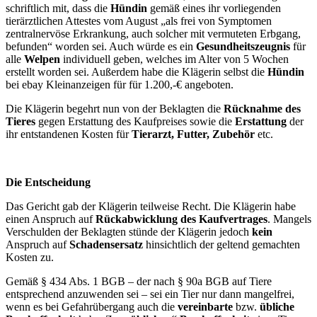
schriftlich mit, dass die
Hündin
gemäß eines ihr vorliegenden
tierärztlichen Attestes vom August „als frei von Symptomen
zentralnervöse Erkrankung, auch solcher mit vermuteten Erbgang,
befunden“ worden sei. Auch würde es ein
Gesundheitszeugnis
für
alle
Welpen
individuell geben, welches im Alter von 5 Wochen
erstellt worden sei. Außerdem habe die Klägerin selbst die
Hündin
bei ebay Kleinanzeigen für für 1.200,-€ angeboten.
Die Klägerin begehrt nun von der Beklagten die
Rücknahme des
Tieres
gegen Erstattung des Kaufpreises sowie die
Erstattung
der
ihr entstandenen Kosten für
Tierarzt, Futter, Zubehör
etc.
Die Entscheidung
Das Gericht gab der Klägerin teilweise Recht. Die Klägerin habe
einen Anspruch auf
Rückabwicklung des Kaufvertrages
. Mangels
Verschulden der Beklagten stünde der Klägerin jedoch
kein
Anspruch auf
Schadensersatz
hinsichtlich der geltend gemachten
Kosten zu.
Gemäß § 434 Abs. 1 BGB – der nach § 90a BGB auf Tiere
entsprechend anzuwenden sei – sei ein Tier nur dann mangelfrei,
wenn es bei Gefahrübergang auch die
vereinbarte
bzw.
übliche