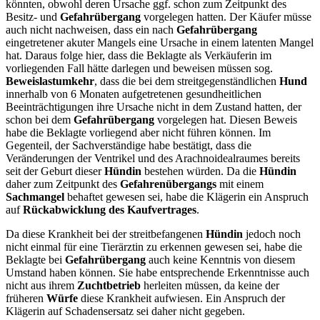
könnten, obwohl deren Ursache ggf. schon zum Zeitpunkt des
Besitz- und
Gefahrübergang
vorgelegen hatten.
Der Käufer müsse
auch nicht nachweisen, dass ein nach
Gefahrübergang
eingetretener akuter Mangels eine Ursache in einem latenten Mangel
hat. Daraus folge hier, dass die Beklagte als Verkäuferin im
vorliegenden Fall hätte darlegen und beweisen müssen sog.
Beweislastumkehr
, dass die bei dem streitgegenständlichen
Hund
innerhalb von 6 Monaten aufgetretenen gesundheitlichen
Beeinträchtigungen ihre Ursache nicht in dem Zustand hatten, der
schon bei dem
Gefahrübergang
vorgelegen hat. Diesen Beweis
habe die Beklagte vorliegend aber nicht führen können. Im
Gegenteil, der Sachverständige habe bestätigt, dass die
Veränderungen der Ventrikel und des Arachnoidealraumes bereits
seit der Geburt dieser
Hündin
bestehen würden.
Da die
Hündin
daher zum Zeitpunkt des
Gefahrenübergangs
mit einem
Sachmangel
behaftet gewesen sei, habe die Klägerin ein Anspruch
auf
Rückabwicklung des Kaufvertrages
.
Da diese Krankheit bei der streitbefangenen
Hündin
jedoch noch
nicht einmal für eine Tierärztin zu erkennen gewesen sei, habe die
Beklagte bei
Gefahrübergang
auch keine Kenntnis von diesem
Umstand haben können. Sie habe entsprechende Erkenntnisse auch
nicht aus ihrem
Zuchtbetrieb
herleiten müssen, da keine der
früheren
Würfe
diese Krankheit aufwiesen. Ein Anspruch der
Klägerin auf Schadensersatz sei daher nicht gegeben.