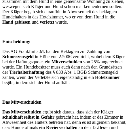
zusammen mit dem Hund in eine gemeinsame Wohnung zu ziehen,
weswegen sich Kläger und Hund schon mal kennenlernen sollten.
Der Kläger begab sich daraufhin in Abwesenheit des beklagten
Hundehalters in das Hotelzimmer, wo er von dem Hund in die
Hand gebissen
und
verletzt
wurde.
Entscheidung:
Das AG Frankfurt a.M. hat den Beklagten zur Zahlung von
Schmerzensgeld
in Höhe von 2.500€ verurteilt, wobei dem Kläger
bei der Haftungsquote ein
Mitverschulden
von 25% angerechnet
wurde. Ein Hundebesitzer muss auch dann nach den Grundsätzen
der
Tierhalterhaftung
des § 833 Abs. 1 BGB Schmerzensgeld
zahlen, wenn der Verletzte sich eigenständig in ein
Hotelzimmer
begibt, in dem sich der Hund aufhält.
Das Mitverschulden
Das Mitverschulden
ergibt sich daraus, dass sich der Kläger
schuldhaft selbst in Gefahr
gebracht hat, indem er das Zimmer in
Abwesenheit des Halters betreten hat, denn es ist allgemein bekannt,
dass Hunde oftmals
ein Revierverhalten
an den Tag legen und