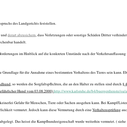
spruchs des Landgerichts feststellen.
und
derart abzusichern
, dass Verletzungen oder sonstige Schäden Dritter verhinder
rechenbar handelt.
 Anforderungen im Hinblick auf die konkreten Umstände nach der Verkehrsauffassu
e Grundlage für die Annahme eines bestimmten Verhaltens des Tieres sein kann. Eb
ndhund
, so werden die Sorgfaltspflichten, die an den Halter zu stellen sind durch
§ 
gefährlicher Hund vom 03.08.2000)
http://www.karlsruhe.de/b4/buergerdienste/oa
n keinerlei Gefahr für Menschen, Tiere oder Sachen ausgehen kann. Bei Kampf/List
hrlichkeit vermutet. Jedoch kann diese Vermutung durch eine
Verhaltensprüfung
auc
gelegt. Das heisst die Kampfhundeeigenschaft wurde weiterhin vermutet. ( siehe 