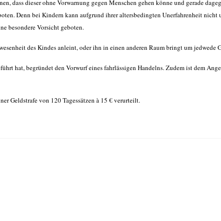
hnen, dass dieser ohne Vorwarnung gegen Menschen gehen könne und gerade dagege
oten. Denn bei Kindern kann aufgrund ihrer altersbedingten Unerfahrenheit nich
ine besondere Vorsicht geboten.
nwesenheit des Kindes anleint, oder ihn in einen anderen Raum bringt um jedwede
eführt hat, begründet den Vorwurf eines fahrlässigen Handelns. Zudem ist dem Ang
er Geldstrafe von 120 Tagessätzen à 15 € verurteilt.