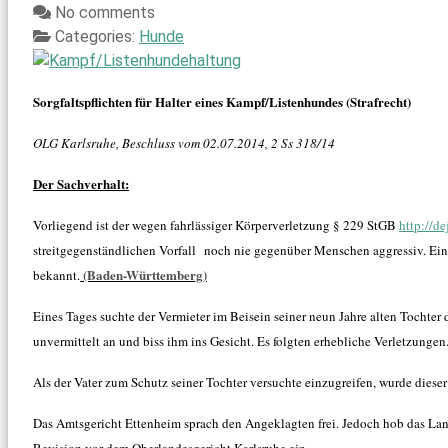
No comments
Categories:
Hunde
Sorgfaltspflichten für Halter eines Kampf/Listenhundes (Strafrecht)
OLG Karlsruhe, Beschluss vom 02.07.2014, 2 Ss 318/14
Der Sachverhalt:
Vorliegend ist der wegen fahrlässiger Körperverletzung § 229 StGB
http://d
streitgegenständlichen Vorfall noch nie gegenüber Menschen aggressiv. Ei
(Baden-Württemberg)
bekannt.
Eines Tages suchte der Vermieter im Beisein seiner neun Jahre alten Tocht
unvermittelt an und biss ihm ins Gesicht. Es folgten erhebliche Verletzungen
Als der Vater zum Schutz seiner Tochter versuchte einzugreifen, wurde dieser
Das Amtsgericht Ettenheim sprach den Angeklagten frei. Jedoch hob das Landg
Revision vor dem Oberlandesgericht Karlsruhe ein.