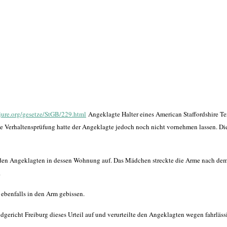
ejure.org/gesetze/StGB/229.html
Angeklagte Halter eines American Staffordshire Ter
ne Verhaltensprüfung hatte der Angeklagte jedoch noch nicht vornehmen lassen. 
er den Angeklagten in dessen Wohnung auf. Das Mädchen streckte die Arme nach de
.
 ebenfalls in den Arm gebissen.
ericht Freiburg dieses Urteil auf und verurteilte den Angeklagten wegen fahrlässi