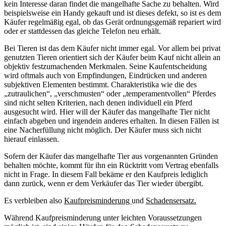
kein Interesse daran findet die mangelhafte Sache zu behalten. Wird
beispielsweise ein Handy gekauft und ist dieses defekt, so ist es dem
Käufer regelmäßig egal, ob das Gerät ordnungsgemäß repariert wird
oder er stattdessen das gleiche Telefon neu erhält.
Bei Tieren ist das dem Käufer nicht immer egal. Vor allem bei privat
genutzten Tieren orientiert sich der Käufer beim Kauf nicht allein an
objektiv festzumachenden Merkmalen. Seine Kaufentscheidung
wird oftmals auch von Empfindungen, Eindrücken und anderen
subjektiven Elementen bestimmt. Charakteristika wie die des
„zutraulichen“, „verschmusten“ oder „temperamentvollen“ Pferdes
sind nicht selten Kriterien, nach denen individuell ein Pferd
ausgesucht wird. Hier will der Käufer das mangelhafte Tier nicht
einfach abgeben und irgendein anderes erhalten. In diesen Fällen ist
eine Nacherfüllung nicht möglich. Der Käufer muss sich nicht
hierauf einlassen.
Sofern der Käufer das mangelhafte Tier aus vorgenannten Gründen
behalten möchte, kommt für ihn ein Rücktritt vom Vertrag ebenfalls
nicht in Frage. In diesem Fall bekäme er den Kaufpreis lediglich
dann zurück, wenn er dem Verkäufer das Tier wieder übergibt.
Es verbleiben also
Kaufpreisminderung
und
Schadensersatz.
Während Kaufpreisminderung unter leichten Voraussetzungen