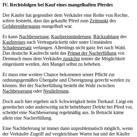
IV. Rechtsfolgen bei Kauf eines mangelhaften Pferdes
Der Käufer hat gegenüber dem Verkäufer eine Reihe von Rechte,
sofern feststeht, dass das gekaufte Pferd zum
Zeitpunkt
des
Gefahrenübergangs
mangelhaft war.
Er kann
Nachbesserung
,
Kaufpreisminderung
,
Rückzahlung
des
Kaufpreises
nach Vertragsrücktritt oder unter Umständen
Schadensersatz
verlangen. Allerdings nicht ganz frei nach Wahl.
Das deutsche Kaufrecht sieht das
Primat der Nacherfüllung
vor.
Demnach muss dem Verkäufer
zunächst
immer die Möglichkeit
eingeräumt werden, den Mangel selbst zu beheben.
Er muss eine weitere Chance bekommen seiner Pflicht zur
ordnungsgemäßen Übergabe und Übereignung gerecht werden zu
können. Bei der Nacherfüllung besteht die Wahl zwischen
Nachbesserung
oder
Neulieferung
.
Doch auch hier ergeben sich Schwierigkeit beim Tierkauf. Liegt ein
genetischer oder anderweitig nicht behebbarer Defekt bei Pferd vor,
scheidet eine Nachbesserung regelmäßig aus. In Betracht käme
allein eine Nacherfüllung.
Eine Nachlieferung ist immer dann unproblematisch möglich, wenn
der Verkäufer Zugriff auf vergleichbare Waren hat und der Käufer