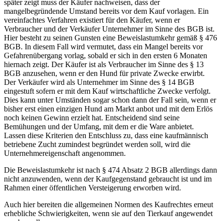
später zeigt muss der Käufer nachweisen, dass der
mangelbegründende Umstand bereits vor dem Kauf vorlagen. Ein
vereinfachtes Verfahren existiert für den Käufer, wenn er
Verbraucher und der Verkäufer Unternehmer im Sinne des BGB ist.
Hier besteht zu seinen Gunsten eine Beweislastumkehr gemäß § 476
BGB. In diesem Fall wird vermutet, dass ein Mangel bereits vor
Gefahrenübergang vorlag, sobald er sich in den ersten 6 Monaten
hiernach zeigt. Der Käufer ist als Verbraucher im Sinne des § 13
BGB anzusehen, wenn er den Hund für private Zwecke erwirbt.
Der Verkäufer wird als Unternehmer im Sinne des § 14 BGB
eingestuft sofern er mit dem Kauf wirtschaftliche Zwecke verfolgt.
Dies kann unter Umständen sogar schon dann der Fall sein, wenn er
bisher erst einen einzigen Hund am Markt anbot und mit dem Erlös
noch keinen Gewinn erzielt hat. Entscheidend sind seine
Bemühungen und der Umfang, mit dem er die Ware anbietet.
Lassen diese Kriterien den Entschluss zu, dass eine kaufmännisch
betriebene Zucht zumindest begründet werden soll, wird die
Unternehmereigenschaft angenommen.
Die Beweislastumkehr ist nach § 474 Absatz 2 BGB allerdings dann
nicht anzuwenden, wenn der Kaufgegenstand gebraucht ist und im
Rahmen einer öffentlichen Versteigerung erworben wird.
Auch hier bereiten die allgemeinen Normen des Kaufrechtes erneut
erhebliche Schwierigkeiten, wenn sie auf den Tierkauf angewendet