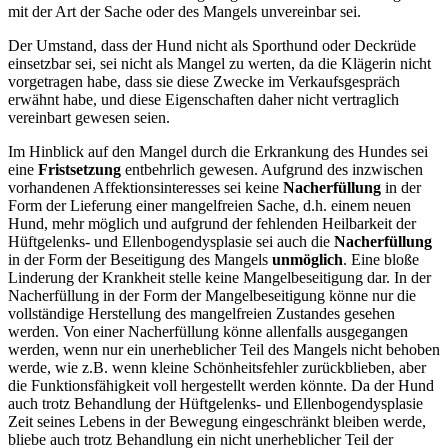
mit der Art der Sache oder des Mangels unvereinbar sei.
Der Umstand, dass der Hund nicht als Sporthund oder Deckrüde
einsetzbar sei, sei nicht als Mangel zu werten, da die Klägerin nicht
vorgetragen habe, dass sie diese Zwecke im Verkaufsgespräch
erwähnt habe, und diese Eigenschaften daher nicht vertraglich
vereinbart gewesen seien.
Im Hinblick auf den Mangel durch die Erkrankung des Hundes sei
eine
Fristsetzung
entbehrlich gewesen. Aufgrund des inzwischen
vorhandenen Affektionsinteresses sei keine
Nacherfüllung
in der
Form der Lieferung einer mangelfreien Sache, d.h. einem neuen
Hund, mehr möglich und aufgrund der fehlenden Heilbarkeit der
Hüftgelenks- und Ellenbogendysplasie sei auch die
Nacherfüllung
in der Form der Beseitigung des Mangels
unmöglich
. Eine bloße
Linderung der Krankheit stelle keine Mangelbeseitigung dar. In der
Nacherfüllung in der Form der Mangelbeseitigung könne nur die
vollständige Herstellung des mangelfreien Zustandes gesehen
werden. Von einer Nacherfüllung könne allenfalls ausgegangen
werden, wenn nur ein unerheblicher Teil des Mangels nicht behoben
werde, wie z.B. wenn kleine Schönheitsfehler zurückblieben, aber
die Funktionsfähigkeit voll hergestellt werden könnte. Da der Hund
auch trotz Behandlung der Hüftgelenks- und Ellenbogendysplasie
Zeit seines Lebens in der Bewegung eingeschränkt bleiben werde,
bliebe auch trotz Behandlung ein nicht unerheblicher Teil der