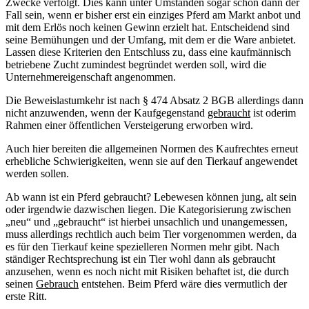
Zwecke verfolgt. Dies kann unter Umständen sogar schon dann der
Fall sein, wenn er bisher erst ein einziges Pferd am Markt anbot und
mit dem Erlös noch keinen Gewinn erzielt hat. Entscheidend sind
seine Bemühungen und der Umfang, mit dem er die Ware anbietet.
Lassen diese Kriterien den Entschluss zu, dass eine kaufmännisch
betriebene Zucht zumindest begründet werden soll, wird die
Unternehmereigenschaft angenommen.
Die Beweislastumkehr ist nach § 474 Absatz 2 BGB allerdings dann
nicht anzuwenden, wenn der Kaufgegenstand
gebraucht
ist oderim
Rahmen einer öffentlichen Versteigerung erworben wird.
Auch hier bereiten die allgemeinen Normen des Kaufrechtes erneut
erhebliche Schwierigkeiten, wenn sie auf den Tierkauf angewendet
werden sollen.
Ab wann ist ein Pferd gebraucht? Lebewesen können jung, alt sein
oder irgendwie dazwischen liegen. Die Kategorisierung zwischen
„neu“ und „gebraucht“ ist hierbei unsachlich und unangemessen,
muss allerdings rechtlich auch beim Tier vorgenommen werden, da
es für den Tierkauf keine spezielleren Normen mehr gibt. Nach
ständiger Rechtsprechung ist ein Tier wohl dann als gebraucht
anzusehen, wenn es noch nicht mit Risiken behaftet ist, die durch
seinen
Gebrauch
entstehen. Beim Pferd wäre dies vermutlich der
erste Ritt.