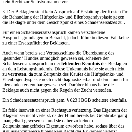
kein Recht zur Selbstvornahme vor.
3. Der Beklagten steht kein Anspruch auf Erstattung der Kosten für
die Behandlung der Hüftgelenks- und Ellenbogendysplasie gegen
die Beklagte unter dem Gesichtspunkt eines Schadensersatzes zu .
Für einen Schadensersatzanspruch kämen verschiedene
Anspruchsgrundlagen in Betracht, jedoch führe in diesem Fall keine
zu einer Ersatzpflicht der Beklagten.
Auch wenn bereits seit Vertragsschluss die Übereignung des
‚gesunden‘ Hundes unmöglich gewesen sei, scheitere der
Schadensersatzanspruch an der
fehlenden Kenntnis
der Beklagten
an dem Leistungshindernis. Diese Unkenntnis habe sie auch nicht
zu
vertreten
, da zum Zeitpunkt des Kaufes die Hüftgelenks- und
Ellenbogendysplasie noch nicht diagnostizierbar und damit auch für
niemanden erkennbar gewesen sei. Darüber hinaus habe die
Beklagte auch nicht gegen die Regeln der Zucht verstoßen.
Ein Schadensersatzanspruch gem. § 823 I BGB scheitere ebenfalls.
Es fehle insoweit an einer Rechtsgutsverletzung. Das Eigentum der
Klägerin sei nicht verletzt, da der Hund bereits bei Gefahrübergang
mangelhaft gewesen sei und sie daher zu keinem
Zeitpunkt mangelfreies Eigentum erworben habe, sodass über das
Äquivalenzinteresse hinaus kein Recht des Erwerbers verletzt