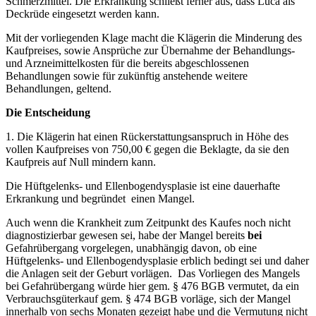
Schmerzmittel. Die Erkrankung schließt ferner aus, dass Luca als
Deckrüde eingesetzt werden kann.
Mit der vorliegenden Klage macht die Klägerin die Minderung des
Kaufpreises, sowie Ansprüche zur Übernahme der Behandlungs-
und Arzneimittelkosten für die bereits abgeschlossenen
Behandlungen sowie für zukünftig anstehende weitere
Behandlungen, geltend.
Die Entscheidung
1. Die Klägerin hat einen Rückerstattungsanspruch in Höhe des
vollen Kaufpreises von 750,00 € gegen die Beklagte, da sie den
Kaufpreis auf Null mindern kann.
Die Hüftgelenks- und Ellenbogendysplasie ist eine dauerhafte
Erkrankung und begründet einen Mangel.
Auch wenn die Krankheit zum Zeitpunkt des Kaufes noch nicht
diagnostizierbar gewesen sei, habe der Mangel bereits
bei
Gefahrübergang vorgelegen, unabhängig davon, ob eine
Hüftgelenks- und Ellenbogendysplasie erblich bedingt sei und daher
die Anlagen seit der Geburt vorlägen.
Das Vorliegen des Mangels
bei Gefahrübergang würde hier gem. § 476 BGB vermutet, da ein
Verbrauchsgüterkauf gem. § 474 BGB vorläge, sich der Mangel
innerhalb von sechs Monaten gezeigt habe und die Vermutung nicht