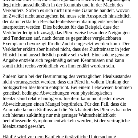
liegt nicht ausschließlich in der Kenntnis und in der Macht des
Verkäufers. Sofern es sich nicht um eine Garantie handelt, wovon
im Zweifel nicht auszugehen ist, muss sein Ausspruch hinsichtlich
der damit erklärten Beschaffenheitsvereinbarung entsprechend
interpretiert werden. Dies bedeutet für das Beispiel, dass der
Verkäufer lediglich zusagt, das Pferd weise besondere Neigungen
und Tendenzen auf, nach denen es gegenüber vergleichbaren
Exemplaren bevorzugt für die Zucht eingesetzt werden kann. Der
Verkäufer erklärt aber hierbei nicht, dass der Zuchteinsatz in jeder
Hinsicht und ausschließlich positiv sein wird. Eine solche genaue
Angabe entzieht sich regelmäßig seinen Kenntnissen und kann
somit nicht rechtsverbindlich von ihm erklärt worden sein.
Zudem kann bei der Bestimmung des vertraglichen Idealzustandes
nicht vorausgesetzt werden, dass ein Pferd in vollem Umfang der
biologischen Idealnorm entspricht. Bei einem Lebewesen kommen
genetisch bedingte Abweichungen vom physiologischen
Idealzustand relativ häufig vor. Insofern kann nicht jeder dieser
Abweichungen einen Mangel begründen. Für den Fall, dass die
Anomalie keinen Einfluss auf die Nutzbarkeit des Pferdes hat oder
sich hieraus zukünftig nur mit geringer Wahrscheinlichkeit
beeinflussende Symptome entwickeln werden, ist der vertragliche
Idealzustand gewahrt.
Häufig wird vor dem Kauf eine tierärztliche Untersuchung