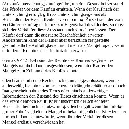
(Ankaufsuntersuchung) durchgeführt, um den Gesundheitszustand
des Pferdes vor dem Kauf zu ermitteln. Wenn der Kauf
nach
der
Untersuchung erfolgt, gilt das Untersuchungsergebnis als
Bestandteil der Beschaffenheitsvereinbarung. Äußert sich der vom
Verkäufer beauftragte Tierarzt zur Eigenschaft des Pferdes, so muss
sich der Verkäufer diese Aussagen auch zurechnen lassen. Der
Käufer darf dann die attestierte Beschaffenheit erwarten.
Andersherum kann der Käufer aber tierärztlich festgestellte
gesundheitliche Auffälligkeiten nicht mehr als Mangel rügen, wenn
er in deren Kenntnis das Tier trotzdem erwarb.
Gemäß § 442 BGB sind die Rechte des Käufers wegen eines
Mangels nämlich dann ausgeschlossen, wenn der Käufer den
Mangel zum Zeitpunkt des Kaufes
kannte.
Gleichsam sind seine Rechte auch dann ausgeschlossen, wenn er
anderweitig Kenntnis von bestehenden Mängeln erhält, er also nach
Inaugenscheinnahme des Tieres oder mittels anderweitiger
Informationen den Zustand des Tieres einschätzen konnte. Wenn er
das Pferd dennoch kauft, ist er hinsichtlich der schlechteren
Beschaffenheit nicht schutzwürdig. Gleiches gilt wenn ihm infolge
grober Fahrlässigkeit ein Mangel unbekannt geblieben ist. Hier ist er
nur noch dann schutzwürdig, wenn ihm der Verkäufer diesen
Mangel arglistig verschwiegen hat.