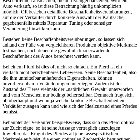
Beschaffenheit ausmachen, die den Mangel darstellen. Wird ein
Auto verkauft, so ist diese Betrachtung häufig unkompliziert
möglich. Oft bestehen detaillierte Beschaffenheitsvereinbarungen,
auf die der Verkäufer durch konkrete Auswahl der Kaufsache,
gegebenenfalls mittels Reparatur, Tuning oder sonstiger
Veränderung hinwirken kann.
Bestehen keine Beschaffenheitsvereinbarungen, so lassen sich
anhand der Fülle von vergleichbaren Produkten objektive Merkmale
festmachen, nach denen die gewöhnlich zu erwartende
Beschaffenheit des Autos berechnet werden kann.
Bei einem Pferd ist dies oft nicht so einfach. Ein Pferd ist ein
vielfach nicht berechenbares Lebewesen. Seine Beschaffenheit, also
die ihm unmittelbar anhaftenden Eigenschaften, können
unvorhersehbaren Veränderungen unterliegen. Zudem ist der
Zustand des Tieres vielmals der „natürlichen Gewalt“ unterworfen
und vom Menschen nur bedingt beherrschbar. Demnach fragt sich,
ob überhaupt und wenn ja welche konkrete Beschaffenheit ein
Verkäufer zusagen kann und wie sich der Idealzustand eines Pferdes
bemisst.
Behauptet der Verkäufer beispielsweise, dass sich das Pferd optimal
zur Zucht eigne, so ist seine Aussage vertraglich
auszulegen
.
Inwiefern das Erbgut des Pferdes all jene rassespezifischen
Merkmale aufweist, die einen optimalen Zuchterfolg begünstigen,