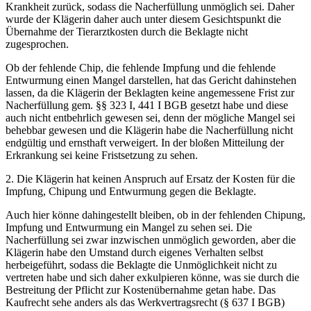
Krankheit zurück, sodass die Nacherfüllung unmöglich sei. Daher
wurde der Klägerin daher auch unter diesem Gesichtspunkt die
Übernahme der Tierarztkosten durch die Beklagte nicht
zugesprochen.
Ob der fehlende Chip, die fehlende Impfung und die fehlende
Entwurmung einen Mangel darstellen, hat das Gericht dahinstehen
lassen, da die Klägerin der Beklagten keine angemessene Frist zur
Nacherfüllung gem. §§ 323 I, 441 I BGB gesetzt habe und diese
auch nicht entbehrlich gewesen sei, denn der mögliche Mangel sei
behebbar gewesen und die Klägerin habe die Nacherfüllung nicht
endgültig und ernsthaft verweigert. In der bloßen Mitteilung der
Erkrankung sei keine Fristsetzung zu sehen.
2. Die Klägerin hat keinen Anspruch auf Ersatz der Kosten für die
Impfung, Chipung und Entwurmung gegen die Beklagte.
Auch hier könne dahingestellt bleiben, ob in der fehlenden Chipung,
Impfung und Entwurmung ein Mangel zu sehen sei. Die
Nacherfüllung sei zwar inzwischen unmöglich geworden, aber die
Klägerin habe den Umstand durch eigenes Verhalten selbst
herbeigeführt, sodass die Beklagte die Unmöglichkeit nicht zu
vertreten habe und sich daher exkulpieren könne, was sie durch die
Bestreitung der Pflicht zur Kostenübernahme getan habe. Das
Kaufrecht sehe anders als das Werkvertragsrecht (§ 637 I BGB)