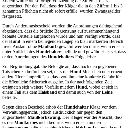
Zudem wurde die sofortige Vollziehung der Ziffern 1 bis 3
angeordnet. Für den Fall, dass der Kläger die in den Ziffern 1 bis 3
genannten Pflichten nicht ab sofort erfülle, wurden Zwangsgelder
festgesetzt.
Durch Änderungsbescheid wurden die Anordnungen dahingehend
abgeändert, dass die örtliche Begrenzung auf zusammenhängend
bebaute Ortsteile aufgehoben wurde und nun verfügt wurde, dass
der
Hund
in einem beiliegenden Lageplan blau markierten Bereich
freier Auslauf ohne
Maulkorb
gewährt werden dürfe, wenn er sich
unter Aufsicht des
Hundehalters
befinde und gewährleistet sei, dass
er den Anordnungen des
Hundehalters
Folge leiste.
Zur Begründung gab die Beklagte an, dass nach den gegebenen
Tatsachen zu befürchten sei, dass der
Hund
Menschen oder erneut
andere Tiere “angreife”, so dass von ihm eine konkrete Gefahr für
die öffentliche Sicherheit ausgehe. In der nachfolgenden Zeit
ereigneten sich weitere Vorfälle mit dem
Hund
, wobei er sich in
einem Fall aus dem
Halsband
und damit auch von der
Leine
befreite.
Gegen diesen Bescheid erhob der
Hundehalter
Klage vor dem
Verwaltungsgericht, jedoch ausdrücklich nur gegen den
angeordneten
Maulkorbzwang
. Der Kläger war der Ansicht, dass
es des
Maulkorbes
nicht bedürfe, wenn er sich an den
Leinenzwang
halte, ein schlupfsicheres
Halsband
verwende und