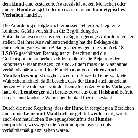
dem
Hund
eine gesteigerte Aggressivität gegen Menschen oder
andere
Hunde
ausgeht oder ob es sich um ein
hundetypisches
Verhalten
handelte.
Die Anordnung erfolgte auch ermessensfehlerfrei. Liegt eine
konkrete Gefahr vor, sind an die Begründung des
Entschließungsermessens regelmäßig nur geringe Anforderungen zu
stellen. Bei ihrer Auswahlentscheidung hat die Beklagte die
entscheidungsrelevanten Belange abzuwägen, die von
Art. 18
LStVG
geschützten Rechtsgüter zu beachten und die
Gesichtspunkte zu berücksichtigen, die für die Bejahung der
konkreten Gefahr maßgeblich sind. Zudem muss die Maßnahme
verhältnismäßig sein. Eine Kombination von
Leinen- und
Maulkorbzwang
ist möglich, wenn im Einzelfall eine konkrete
Wahrscheinlichkeit dafür besteht, dass der
Hund
auch angeleint
beißen würde oder sich von der
Leine
losreißen würde. Vorliegend
hatte der
Leonberger
sich bereits zuvor aus dem
Halsband
befreit,
so dass eine konkrete Wahrscheinlichkeit hierfür bestand.
Durch die neue Regelung, dass der
Hund
in festgelegten Bereichen
auch ohne
Leine und Maulkorb
ausgeführt werden darf, wurde
auch dem natürlichen Bewegungsbedürfnis des
Hundes
entsprochen, weswegen die Anordnungen insgesamt als
verhältnismäßig anzusehen waren.