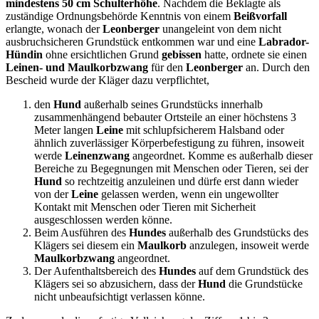
mindestens 50 cm Schulterhöhe
. Nachdem die Beklagte als
zuständige Ordnungsbehörde Kenntnis von einem
Beißvorfall
erlangte, wonach der
Leonberger
unangeleint von dem nicht
ausbruchsicheren Grundstück entkommen war und eine
Labrador-
Hündin
ohne ersichtlichen Grund
gebissen
hatte, ordnete sie einen
Leinen- und Maulkorbzwang
für den
Leonberger
an. Durch den
Bescheid wurde der Kläger dazu verpflichtet,
den
Hund
außerhalb seines Grundstücks innerhalb
zusammenhängend bebauter Ortsteile an einer höchstens 3
Meter langen
Leine
mit schlupfsicherem Halsband oder
ähnlich zuverlässiger Körperbefestigung zu führen, insoweit
werde
Leinenzwang
angeordnet. Komme es außerhalb dieser
Bereiche zu Begegnungen mit Menschen oder Tieren, sei der
Hund
so rechtzeitig anzuleinen und dürfe erst dann wieder
von der
Leine
gelassen werden, wenn ein ungewollter
Kontakt mit Menschen oder Tieren mit Sicherheit
ausgeschlossen werden könne.
Beim Ausführen des
Hundes
außerhalb des Grundstücks des
Klägers sei diesem ein
Maulkorb
anzulegen, insoweit werde
Maulkorbzwang
angeordnet.
Der Aufenthaltsbereich des
Hundes
auf dem Grundstück des
Klägers sei so abzusichern, dass der
Hund
die Grundstücke
nicht unbeaufsichtigt verlassen könne.