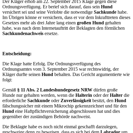
Der Kläger erhob am 22. September 2015 Klage gegen diese
Ordnungsverfügung. Er berief sich darauf, dass sein
Hund
versichert sei und seine Verlobte die notwendige
Sachkunde
habe.
Im Übrigen könne er versichern, dass er vor dem Inkrafttreten dieses
Gesetzes mehr als drei Jahre lang einen
großen Hund
gehalten
habe, was nach dem Internetauftritt der Beklagten den förmlichen
Sachkundenachweis
ersetze.
Entscheidung:
Die Klage hatte Erfolg. Die Ordnungsverfügung des
Ordnungsamtes vom 3. September 2015 war rechtswidrig, der
Kläger durfte seinen
Hund
behalten. Das Gericht argumentierte wie
folgt:
Gemäß
§ 11 Abs. 2 Landeshundegesetz NRW
dürfen große
Hunde nur gehalten werden, wenn die
Halterin
oder der
Halter
die
erforderliche
Sachkunde
oder
Zuverlässigkeit
besitzt, den
Hund
fälschungssicher mit einem Mikrochip gekennzeichnet und für den
Hund
eine Haftpflichtversicherung abgeschlossen hat und dies
gegenüber der zuständigen Behörde nachweist.
Die Beklagte habe es noch nicht einmal geschafft darzulegen,
geschweige denn zu beweisen, dass es sich bei dem
Labrador
um