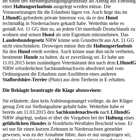
im Sinne des Meistbegünstigungsgrundsatz als Antrag auf Erteilung
einer
Haltungserlaubnis
ausgelegt werden müsse. Die
Voraussetzungen für die Erlaubnis lägen vor. Auch liege das im
LHundG
geforderte private Interesse vor, da er den
Hund
rechtmäßig in Niedersachsen gekauft habe. Weiterhin stehe es
gemäß Art. 11 GG ihm zu, an jedem Ort innerhalb Deutschlands zu
wohnen und seinen
Hund
als sein Eigentum mitzunehmen. Das
Landeshundegesetz
NRW könne sein Grundrecht aus Art. 11 GG
nicht einschränken. Deswegen müsse ihm die
Haltungserlaubnis
für den
Hund
erteilt werden. Auch könne man ihm nicht verbieten,
bestimmte
Hunde
zu halten, da er zuverlässig sei. Er habe am
11.03.2015 beim zuständigen Veterinäramt den nach dem
LHundG
NRW erforderlichen Sachkundenachweis absolviert und vom
Ordnungsamt die Erlaubnis zum Ausführen eines anderen
Staffordshire-Terrier
(Pluto) aus dem Tierheim in E erhalten.
Die Beklagte beantragte die Klage abzuweisen:
Sie erläuterte, dass kein Anhörungsmangel vorliege, da der Kläger
genug Zeit zur Stellungnahme gehabt habe. Weiterhin habe er
bereits am 11.03.2015 den
Sachkundenachweis
nach
LHundG
NRW abgelegt, sodass er über die Vorgaben bei der
Haltung
eines
gefährlichen Hundes
in Nordrhein-Westfalen Bescheid wisse. Er
sei nur für einen kurzen Zeitraum in Niedersachsen gemeldet
gewesen, was zu der Annahme führe, dass er nur umgezogen sei,