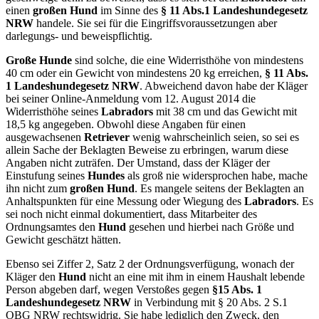
einen
großen Hund
im Sinne des
§ 11 Abs.1 Landeshundegesetz
NRW
handele. Sie sei für die Eingriffsvoraussetzungen aber
darlegungs- und beweispflichtig.
Große Hunde
sind solche, die eine Widerristhöhe von mindestens
40 cm oder ein Gewicht von mindestens 20 kg erreichen,
§ 11 Abs.
1 Landeshundegesetz NRW
. Abweichend davon habe der Kläger
bei seiner Online-Anmeldung vom 12. August 2014 die
Widerristhöhe seines
Labradors
mit 38 cm und das Gewicht mit
18,5 kg angegeben. Obwohl diese Angaben für einen
ausgewachsenen
Retriever
wenig wahrscheinlich seien, so sei es
allein Sache der Beklagten Beweise zu erbringen, warum diese
Angaben nicht zuträfen. Der Umstand, dass der Kläger der
Einstufung seines
Hundes
als groß nie widersprochen habe, mache
ihn nicht zum
großen Hund
. Es mangele seitens der Beklagten an
Anhaltspunkten für eine Messung oder Wiegung des
Labradors
. Es
sei noch nicht einmal dokumentiert, dass Mitarbeiter des
Ordnungsamtes den
Hund
gesehen und hierbei nach Größe und
Gewicht geschätzt hätten.
Ebenso sei Ziffer 2, Satz 2 der Ordnungsverfügung, wonach der
Kläger den
Hund
nicht an eine mit ihm in einem Haushalt lebende
Person abgeben darf, wegen Verstoßes gegen
§15 Abs. 1
Landeshundegesetz NRW
in Verbindung mit § 20 Abs. 2 S.1
OBG NRW rechtswidrig. Sie habe lediglich den Zweck, den