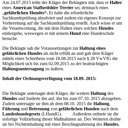
Am 24.07.2015 teilte der Kläger der Beklagten mit, dass er
Halter
eines
American Staffordshire Terrier
sei, demnach eines
„
gefährlichen Hundes“.
Er habe die erforderliche
Sachkundeprüfung absolviert und zudem ein eigenes Konzept zur
Vorbereitung auf die Sachkundeprüfung erstellt. Auch wisse er um
die Verantwortung, die mit dem Halten eines solchen
Hundes
einhergehe, weswegen er mit seinem
Hund
eine Hundeschule
besuche.
Die Beklagte sah die Voraussetzungen zur
Haltung eines
gefährlichen Hundes
als nicht erfüllt an und gab dem Kläger
mittels eines Schreibens vom 18.08.2015 nach § 28 VwVfG die
Möglichkeit sich bis zum 02.09.2015 zu der beabsichtigten
Haltungsuntersagung
zu äußern.
Inhalt der Ordnungsverfügung vom 18.09. 2015:
Die Beklagte untersagte dem Kläger, die weitere
Haltung
des
Hundes
und forderte ihn auf, ihn bis zum 07.10. 2015 abzugeben.
Zudem untersagte sie ihm ab dem 08.10. 2015 die
Haltung
,
Führung
und
Betreuung
von
gefährlichen Hunden
nach dem
Landeshundegesetz
(LHundG). Außerdem ordnete sie die
sofortige Vollziehung dieser Maßnahmen an. Des Weiteren drohte
sie bei Nichteinhaltung mit einer Beschlagnahmung des
Hundes
,