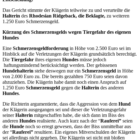
Das Gericht stimmte der Klägerin teilweise zu und verurteilte die
Halterin
des
Rhodesian Ridgeback, die Beklagte,
zu weiteren
1.250 Euro Schmerzensgeld.
Kürzung des Schmerzensgelds wegen Tiergefahr des eigenen
Hundes
Eine
Schmerzensgeldforderung
in Höhe von 2.500 Euro sei im
Hinblick auf die Verletzungen der Klägerin grundsätzlich berechtigt.
Die
Tiergefahr
ihres eigenen
Hundes
müsse jedoch
haftungsmindernd berücksichtigt werden. Der gebissenen
Hundehalterin
stehe deswegen nur ein
Schmerzensgeld
in Höhe
von 2.000 Euro zu. Die bereits gezahlten 750 Euro seien davon
abzuziehen. Die Klägerin habe damit noch einen Anspruch auf
1.250 Euro
Schmerzensgeld
gegen die
Halterin
des anderen
Hundes
.
Die Richterin argumentierte, dass die Aggression von dem
Hund
der Klägerin ausgegangen sei und dieser die Verletzungsgefahr
seiner
Halterin
mitgeschaffen habe, die sich dann im Biss des
anderen
Hundes
realisierte. Auch kurz nach der “
Rauferei”
seien
die
Hunde
noch so erregt gewesen, dass der Biss unmittelbar aus
der “
Rauferei”
resultiere. Ein eigenes Mitverschulden der Klägerin
sei allerdings nicht gegeben. Die Klägerin sei nicht mit bloßen