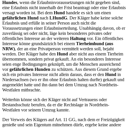
Hundes
, wenn die Erlaubnisvoraussetzungen nicht gegeben sind,
eine Erlaubnis nicht innerhalb der Frist beantragt oder eine Erlaubnis
versagt worden ist. Bei dem
Hund
handele es sich um einen
gefährlichen Hund
nach
LHundG
. Der Kläger habe keine solche
Erlaubnis und erfülle in seiner Person auch nicht die
Voraussetzungen einer Erlaubniserteilung. Unabhängig davon, ob er
zuverlässig sei oder nicht, läge kein besonderes privates oder
öffentliches Interesse an der weiteren
Haltung
vor. Ein öffentliches
Interesse könne grundsäztzich bei einem
Tierheimhund (aus
NRW)
, der an eine Privatperson vermittelt werden soll, bejaht
werden. Der Kläger habe den
Hund
aber nicht aus einem Tierheim
übernommen, sondern privat gekauft. An ein besonderes Interesse
seien enge Bedingungen geknüpft, um die Menschen ausreichend
vor
gefährlichen Hunden
zu schützen. Aus diesem Grund ergebe
sich ein privates Interesse nicht allein daraus, dass er den
Hund
in
Niedersachsen (wo er ihn ohne Erlaubnis halten durfte) gekauft und
angemeldet hatte und ihn dann bei dem Umzug nach Nordrhein-
Westfalen mitbrachte.
Weiterhin könne sich der Kläger nicht auf Vertrauens oder
Bestandsschutz berufen, da er die Rechtslage in Nordrhein-
Westfalen vor seinem Umzug kannte.
Der Verweis des Klägers auf Art. 11 GG, nach dem er Freizügigkeit
genieße und sein Eigentum mitnehmen dürfe, ergebe keine andere