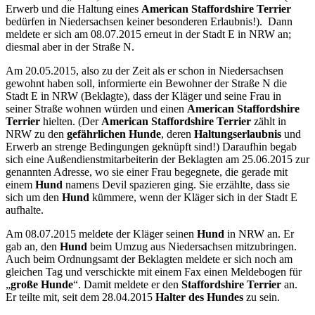
Erwerb und die Haltung eines
American Staffordshire Terrier
bedürfen in Niedersachsen keiner besonderen Erlaubnis!). Dann
meldete er sich am 08.07.2015 erneut in der Stadt E in NRW an;
diesmal aber in der Straße N.
Am 20.05.2015, also zu der Zeit als er schon in Niedersachsen
gewohnt haben soll, informierte ein Bewohner der Straße N die
Stadt E in NRW (Beklagte), dass der Kläger und seine Frau in
seiner Straße wohnen würden und einen
American Staffordshire
Terrier
hielten. (Der
American Staffordshire Terrier
zählt in
NRW zu den
gefährlichen Hunde
, deren
Haltungserlaubnis
und
Erwerb an strenge Bedingungen geknüpft sind!) Daraufhin begab
sich eine Außendienstmitarbeiterin der Beklagten am 25.06.2015 zur
genannten Adresse, wo sie einer Frau begegnete, die gerade mit
einem
Hund
namens Devil spazieren ging. Sie erzählte, dass sie
sich um den
Hund
kümmere, wenn der Kläger sich in der Stadt E
aufhalte.
Am 08.07.2015 meldete der Kläger seinen
Hund
in NRW an. Er
gab an, den
Hund
beim Umzug aus Niedersachsen mitzubringen.
Auch beim Ordnungsamt der Beklagten meldete er sich noch am
gleichen Tag und verschickte mit einem Fax einen Meldebogen für
„
große Hunde
“. Damit meldete er den
Staffordshire Terrier
an.
Er teilte mit, seit dem 28.04.2015
Halter des Hundes
zu sein.