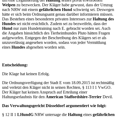
um eine Legalisierung der
Haltung
seines privat erworbenen
Welpen
zu bezwecken. Der Kläger habe gewusst, dass der Umzug
nach NRW mit einem
gefährlichen Hund
schwierig sei. Deswegen
hätte er sich beim Ordnungsamt genau darüber informieren müssen.
Das Bestehen eines besonderen privaten Interesses zur
Haltung des
Hundes
sei nicht ersichtlich. Zudem sei zu bezweifeln, dass der
Hund
nur zum Hundetraining nach E. gebracht worden sei. Auch
die Angaben hinsichtlich des Tierheimhundes Pluto hätten Fragen
aufgeworfen. Entgegen der Beschreibung des Klägers sei er als
unzuverlässig angesehen worden, sodass von jeder Vermittlung
eines
Hundes
abgesehen worden sein.
Entscheidung:
Die Klage hat keinen Erfolg.
Die Ordnungsverfügung der Stadt E vom 18.09.2015 ist rechtmäßig
und verletzt den Kläger nicht in seinen Rechten, § 113 I 1 VwGO.
Der Kläger hat keinen Anspruch auf Erteilung einer
Haltungserlaubnis für den
American Staffordshire-Terrier
Devil.
Das Verwaltungsgericht Düsseldorf argumentiert wie folgt:
§
12 II 1
LHundG
NRW untersage die
Haltung
eines
gefährlichen