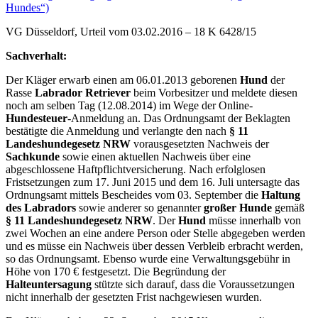
VG Düsseldorf, Urteil vom 03.02.2016 – 18 K 6428/15
Sachverhalt:
Der Kläger erwarb einen am 06.01.2013 geborenen
Hund
der
Rasse
Labrador Retriever
beim Vorbesitzer und meldete diesen
noch am selben Tag (12.08.2014) im Wege der Online-
Hundesteuer
-Anmeldung an. Das Ordnungsamt der Beklagten
bestätigte die Anmeldung und verlangte den nach
§ 11
Landeshundegesetz NRW
vorausgesetzten Nachweis der
Sachkunde
sowie einen aktuellen Nachweis über eine
abgeschlossene Haftpflichtversicherung. Nach erfolglosen
Fristsetzungen zum 17. Juni 2015 und dem 16. Juli untersagte das
Ordnungsamt mittels Bescheides vom 03. September die
Haltung
des Labradors
sowie anderer so genannter
großer Hunde
gemäß
§ 11 Landeshundegesetz NRW
. Der
Hund
müsse innerhalb von
zwei Wochen an eine andere Person oder Stelle abgegeben werden
und es müsse ein Nachweis über dessen Verbleib erbracht werden,
so das Ordnungsamt. Ebenso wurde eine Verwaltungsgebühr in
Höhe von 170 € festgesetzt. Die Begründung der
Halteuntersagung
stützte sich darauf, dass die Voraussetzungen
nicht innerhalb der gesetzten Frist nachgewiesen wurden.