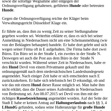
sowie die sofortige Wegnahme aller entgegen der
Ordnungsverfügung gehaltenen, geführten
Hunde
oder betreuten
Hunde
.
Gegen die Ordnungsverfügung reichte der Kläger beim
Verwaltungsgericht Düsseldorf Klage ein.
Er führte an, dass ihm zu wenig Zeit zu seiner Stellungnahme
gegeben worden sei. Weiterhin erklärte er, dass es sich bei seiner
Anmeldung in Niedersachsen nicht um eine Scheinanmeldung (wie
von der Beklagten behauptet) handele. Er habe dort gelebt und sich
wegen seiner Firma oft in E aufgehalten. Die Firma habe dort zwei
Büros. Ein Büro sei in der Straße I, ein zweites in der Straße N.
Deswegen sei auch die Post aus dem Büro in der Straße N
verschickt wurden. Während seiner Zeit in Niedersachsen, habe er
den
Hund
Devil von einem Privatmann gekauft und ihn
ordnungsgemäß nach dem niedersächsischen Landeshundegesetz
angemeldet. Nach einiger Zeit habe er sich entschieden nach E
zurückzukehren. Er habe sich telefonisch bei D erkundigt, ob und
wie das mit einem
Hund
dieser Rasse möglich sei. Man habe ihm
nicht erklärt, dass die Dauer seines Aufenthalts in Niedersachsen
von Bedeutung sei. Am 08.07.2015 sei Devil von ihm mit der
richtigen
Rassebezeichnung
angemeldet worden. Auf der Seite der
Stadt E habe er keinen Antrag auf
Haltungserlaubnis
nach §§ 3, 4
LHundG
gefunden, sodass seine Halteranzeige für
große Hunde