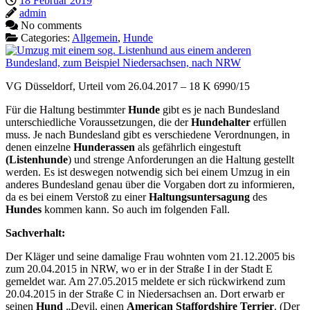
18 Februar 2019
admin
No comments
Categories:
Allgemein
,
Hunde
VG Düsseldorf, Urteil vom 26.04.2017 – 18 K 6990/15
Für die Haltung bestimmter
Hunde
gibt es je nach Bundesland
unterschiedliche Voraussetzungen, die der
Hundehalter
erfüllen
muss. Je nach Bundesland gibt es verschiedene Verordnungen, in
denen einzelne
Hunderassen
als gefährlich eingestuft
(Listenhunde
) und strenge Anforderungen an die Haltung gestellt
werden. Es ist deswegen notwendig sich bei einem Umzug in ein
anderes Bundesland genau über die Vorgaben dort zu informieren,
da es bei einem Verstoß zu einer
Haltungsuntersagung
des
Hundes
kommen kann. So auch im folgenden Fall.
Sachverhalt:
Der Kläger und seine damalige Frau wohnten vom 21.12.2005 bis
zum 20.04.2015 in NRW, wo er in der Straße I in der Stadt E
gemeldet war. Am 27.05.2015 meldete er sich rückwirkend zum
20.04.2015 in der Straße C in Niedersachsen an. Dort erwarb er
seinen
Hund
„Devil, einen
American Staffordshire Terrier
. (Der