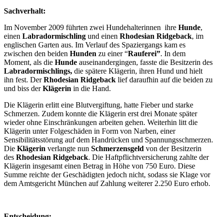
Sachverhalt:
Im November 2009 führten zwei Hundehalterinnen ihre
Hunde
,
einen
Labradormischling
und einen
Rhodesian Ridgeback
, im
englischen Garten aus. Im Verlauf des Spaziergangs kam es
zwischen den beiden
Hunden
zu einer “
Rauferei”
. In dem
Moment, als die
Hunde
auseinandergingen, fasste die Besitzerin des
Labradormischlings,
die spätere Klägerin, ihren Hund und hielt
ihn fest. Der
Rhodesian Ridgeback
lief daraufhin auf die beiden zu
und biss der
Klägerin
in die Hand.
Die Klägerin
erlitt eine Blutvergiftung, hatte Fieber und starke
Schmerzen. Zudem konnte die Klägerin erst drei Monate später
wieder ohne Einschränkungen arbeiten gehen. Weiterhin litt die
Klägerin unter Folgeschäden in Form von Narben, einer
Sensibilitätsstörung auf dem Handrücken und Spannungsschmerzen.
Die
Klägerin
verlangte nun
Schmerzensgeld
von der Besitzerin
des
Rhodesian Ridgeback
. Die Haftpflichtversicherung zahlte der
Klägerin insgesamt einen Betrag in Höhe von 750 Euro. Diese
Summe reichte der Geschädigten jedoch nicht, sodass sie Klage vor
dem Amtsgericht München auf Zahlung weiterer 2.250 Euro erhob.
Entscheidung: