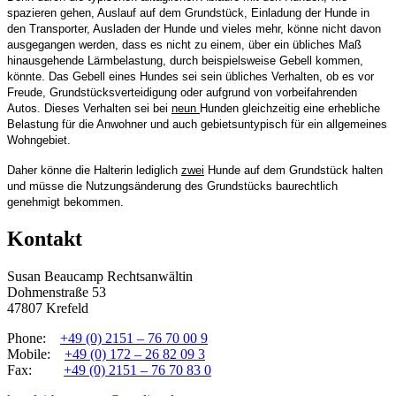
spazieren gehen, Auslauf auf dem Grundstück, Einladung der Hunde in
den Transporter, Ausladen der Hunde und vieles mehr, könne nicht davon
ausgegangen werden, dass es nicht zu einem, über ein übliches Maß
hinausgehende Lärmbelastung, durch beispielsweise Gebell kommen,
könnte. Das Gebell eines Hundes sei sein übliches Verhalten, ob es vor
Freude, Grundstücksverteidigung oder aufgrund von vorbeifahrenden
Autos. Dieses Verhalten sei bei
neun
Hunden gleichzeitig eine erhebliche
Belastung für die Anwohner und auch gebietsuntypisch für ein allgemeines
Wohngebiet.
Daher könne die Halterin lediglich
zwei
Hunde auf dem Grundstück halten
und müsse die Nutzungsänderung des Grundstücks baurechtlich
genehmigt bekommen.
Kontakt
Susan Beaucamp Rechtsanwältin
Dohmenstraße 53
47807 Krefeld
Phone:
+49 (0) 2151 – 76 70 00 9
Mobile:
+49 (0) 172 – 26 82 09 3
Fax:
+49 (0) 2151 – 76 70 83 0