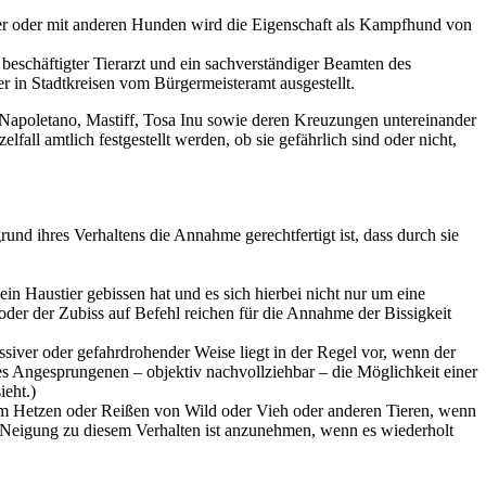
der oder mit anderen Hunden wird die Eigenschaft als Kampfhund von
beschäftigter Tierarzt und ein sachverständiger Beamten des
r in Stadtkreisen vom Bürgermeisteramt ausgestellt.
o Napoletano, Mastiff, Tosa Inu sowie deren Kreuzungen untereinander
all amtlich festgestellt werden, ob sie gefährlich sind oder nicht,
nd ihres Verhaltens die Annahme gerechtfertigt ist, dass durch sie
in Haustier gebissen hat und es sich hierbei nicht nur um eine
oder der Zubiss auf Befehl reichen für die Annahme der Bissigkeit
iver oder gefahrdrohender Weise liegt in der Regel vor, wenn der
s Angesprungenen – objektiv nachvollziehbar – die Möglichkeit einer
ieht.)
m Hetzen oder Reißen von Wild oder Vieh oder anderen Tieren, wenn
 Die Neigung zu diesem Verhalten ist anzunehmen, wenn es wiederholt