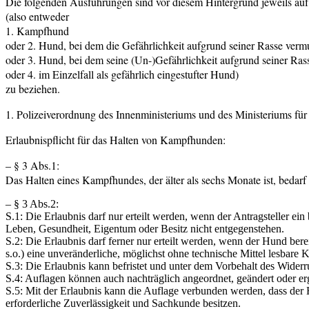
Die folgenden Ausführungen sind vor diesem Hintergrund jeweils auf
(also entweder
1. Kampfhund
oder 2. Hund, bei dem die Gefährlichkeit aufgrund seiner Rasse verm
oder 3. Hund, bei dem seine (Un-)Gefährlichkeit aufgrund seiner Rass
oder 4. im Einzelfall als gefährlich eingestufter Hund)
zu beziehen.
1. Polizeiverordnung des Innenministeriums und des Ministeriums f
Erlaubnispflicht für das Halten von Kampfhunden:
– § 3 Abs.1:
Das Halten eines Kampfhundes, der älter als sechs Monate ist, bedarf 
– § 3 Abs.2:
S.1: Die Erlaubnis darf nur erteilt werden, wenn der Antragsteller e
Leben, Gesundheit, Eigentum oder Besitz nicht entgegenstehen.
S.2: Die Erlaubnis darf ferner nur erteilt werden, wenn der Hund ber
s.o.) eine unveränderliche, möglichst ohne technische Mittel lesbare
S.3: Die Erlaubnis kann befristet und unter dem Vorbehalt des Wider
S.4: Auflagen können auch nachträglich angeordnet, geändert oder e
S.5: Mit der Erlaubnis kann die Auflage verbunden werden, dass der 
erforderliche Zuverlässigkeit und Sachkunde besitzen.