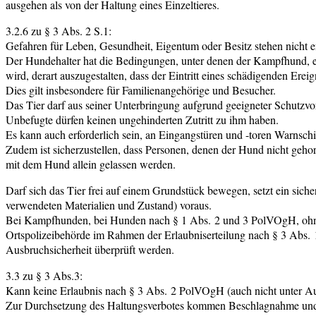
ausgehen als von der Haltung eines Einzeltieres.
3.2.6 zu § 3 Abs. 2 S.1:
Gefahren für Leben, Gesundheit, Eigentum oder Besitz stehen nicht 
Der Hundehalter hat die Bedingungen, unter denen der Kampfhund, 
wird, derart auszugestalten, dass der Eintritt eines schädigenden Ereig
Dies gilt insbesondere für Familienangehörige und Besucher.
Das Tier darf aus seiner Unterbringung aufgrund geeigneter Schutz
Unbefugte dürfen keinen ungehinderten Zutritt zu ihm haben.
Es kann auch erforderlich sein, an Eingangstüren und -toren Warnschi
Zudem ist sicherzustellen, dass Personen, denen der Hund nicht gehor
mit dem Hund allein gelassen werden.
Darf sich das Tier frei auf einem Grundstück bewegen, setzt ein si
verwendeten Materialien und Zustand) voraus.
Bei Kampfhunden, bei Hunden nach § 1 Abs. 2 und 3 PolVOgH, ohne
Ortspolizeibehörde im Rahmen der Erlaubniserteilung nach § 3 Ab
Ausbruchsicherheit überprüft werden.
3.3 zu § 3 Abs.3:
Kann keine Erlaubnis nach § 3 Abs. 2 PolVOgH (auch nicht unter Aufla
Zur Durchsetzung des Haltungsverbotes kommen Beschlagnahme und 