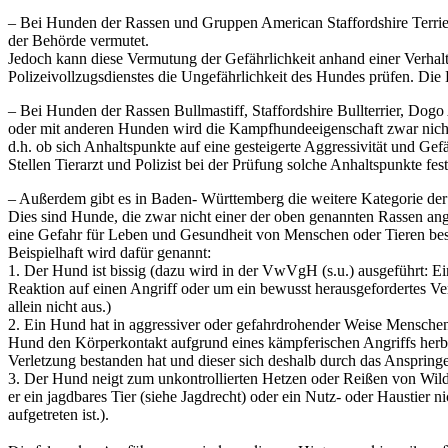
– Bei Hunden der Rassen und Gruppen American Staffordshire Terrier
der Behörde vermutet.
Jedoch kann diese Vermutung der Gefährlichkeit anhand einer Verhalt
Polizeivollzugsdienstes die Ungefährlichkeit des Hundes prüfen. Die
– Bei Hunden der Rassen Bullmastiff, Staffordshire Bullterrier, Dog
oder mit anderen Hunden wird die Kampfhundeeigenschaft zwar nicht per
d.h. ob sich Anhaltspunkte auf eine gesteigerte Aggressivität und Ge
Stellen Tierarzt und Polizist bei der Prüfung solche Anhaltspunkte fe
– Außerdem gibt es in Baden- Württemberg die weitere Kategorie der 
Dies sind Hunde, die zwar nicht einer der oben genannten Rassen ang
eine Gefahr für Leben und Gesundheit von Menschen oder Tieren bes
Beispielhaft wird dafür genannt:
1. Der Hund ist bissig (dazu wird in der VwVgH (s.u.) ausgeführt: Ein
Reaktion auf einen Angriff oder um ein bewusst herausgefordertes Ver
allein nicht aus.)
2. Ein Hund hat in aggressiver oder gefahrdrohender Weise Menschen
Hund den Körperkontakt aufgrund eines kämpferischen Angriffs herbe
Verletzung bestanden hat und dieser sich deshalb durch das Anspringe
3. Der Hund neigt zum unkontrollierten Hetzen oder Reißen von Wi
er ein jagdbares Tier (siehe Jagdrecht) oder ein Nutz- oder Haustier 
aufgetreten ist.).