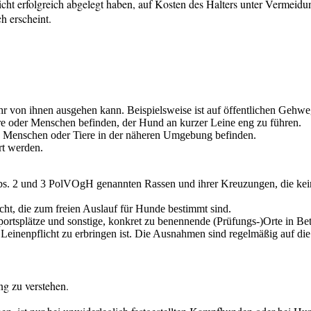
cht erfolgreich abgelegt haben, auf Kosten des Halters unter Vermeidu
h erscheint.
hr von ihnen ausgehen kann. Beispielsweise ist auf öffentlichen Gehw
re oder Menschen befinden, der Hund an kurzer Leine eng zu führen.
ich Menschen oder Tiere in der näheren Umgebung befinden.
rt werden.
bs. 2 und 3 PolVOgH genannten Rassen und ihrer Kreuzungen, die ke
t, die zum freien Auslauf für Hunde bestimmt sind.
portsplätze und sonstige, konkret zu benennende (Prüfungs-)Orte in B
einenpflicht zu erbringen ist. Die Ausnahmen sind regelmäßig auf die
ng zu verstehen.