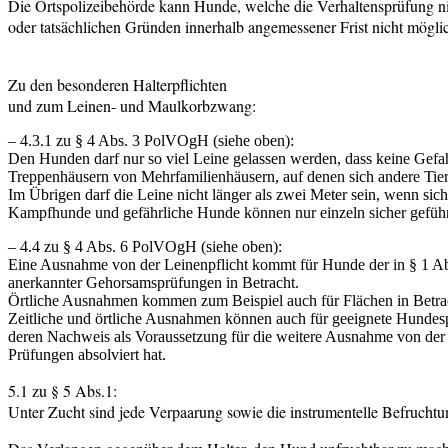
Die Ortspolizeibehörde kann Hunde, welche die Verhaltensprüfung ni
oder tatsächlichen Gründen innerhalb angemessener Frist nicht möglic
Zu den besonderen Halterpflichten
und zum Leinen- und Maulkorbzwang:
– 4.3.1 zu § 4 Abs. 3 PolVOgH (siehe oben):
Den Hunden darf nur so viel Leine gelassen werden, dass keine Gefa
Treppenhäusern von Mehrfamilienhäusern, auf denen sich andere Tie
Im Übrigen darf die Leine nicht länger als zwei Meter sein, wenn s
Kampfhunde und gefährliche Hunde können nur einzeln sicher gefüh
– 4.4 zu § 4 Abs. 6 PolVOgH (siehe oben):
Eine Ausnahme von der Leinenpflicht kommt für Hunde der in § 1 A
anerkannter Gehorsamsprüfungen in Betracht.
Örtliche Ausnahmen kommen zum Beispiel auch für Flächen in Betrach
Zeitliche und örtliche Ausnahmen können auch für geeignete Hundes
deren Nachweis als Voraussetzung für die weitere Ausnahme von der L
Prüfungen absolviert hat.
5.1 zu § 5 Abs.1:
Unter Zucht sind jede Verpaarung sowie die instrumentelle Befruchtu