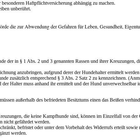
er besonderen Haftpflichtversicherung abhängig zu machen.
eiben unberührt.
ibehörde die zur Abwendung der Gefahren für Leben, Gesundheit, Eigent
 der in § 1 Abs. 2 und 3 genannten Rassen und ihrer Kreuzungen, die 
chnung anzubringen, aufgrund derer der Hundehalter ermittelt werden
unde zusätzlich entsprechend § 3 Abs. 2 Satz 2 zu kennzeichnen. (A
d der Halter muss anhand ihr ermittelt und der Hund unverwechselbar i
 müssen außerhalb des befriedeten Besitztums einen das Beißen verhin
 Kreuzungen, die keine Kampfhunde sind, können im Einzelfall von de
 nicht gefährdet werden.
schränkt, befristet oder unter dem Vorbehalt des Widerrufs erteilt so
rgänzt werden.