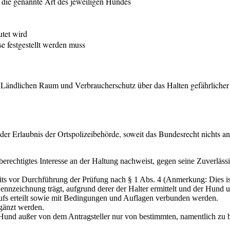
 die genannte Art des jeweiligen Hundes
utet wird
e festgestellt werden muss
ür Ländlichen Raum und Verbraucherschutz über das Halten gefährlic
der Erlaubnis der Ortspolizeibehörde, soweit das Bundesrecht nichts an
in berechtigtes Interesse an der Haltung nachweist, gegen seine Zuverl
eits vor Durchführung der Prüfung nach § 1 Abs. 4 (Anmerkung: Dies is
 Kennzeichnung trägt, aufgrund derer der Halter ermittelt und der Hund 
rufs erteilt sowie mit Bedingungen und Auflagen verbunden werden.
rgänzt werden.
Hund außer von dem Antragsteller nur von bestimmten, namentlich zu b