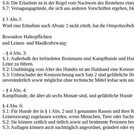
S.6: Die Erlaubnis ist in der Regel vom Nachweis des Bestehens ein
S.7: Versagungsgründe, die sich aus anderen Vorschriften ergeben, bl
§ 3 Abs.3:
Wird eine Erlaubnis nach Absatz 2 nicht erteilt, hat die Ortspolize
Besondere Halterpflichten
und Leinen- und Maulkorbzwang:
– § 4 Abs. 3:
S.1: Außerhalb des befriedeten Besitztums sind Kampfhunde und Hunde
Leine zu führen.
S.2: Unabhängig vom Alter des Hundes ist am Halsband eine Kennzei
S.3: Unbeschadet der Kennzeichnung nach Satz 2 sind gefährliche H
unveränderlich sowie möglichst ohne technische Mittel lesbar sein un
– § 4 Abs. 4:
Kampfhunde, die älter als sechs Monate sind, und gefährliche Hunde
§ 4 Abs. 6:
S.1: Für Hunde der in § 1 Abs. 2 und 3 genannten Rassen und ihrer
Leinenzwang) zugelassen werden, wenn Menschen, Tiere oder Sachen
S.2: Sie können zeitlich und örtlich sowie auf bestimmte Personen be
S.3: Auflagen können auch nachträglich angeordnet, geändert oder e