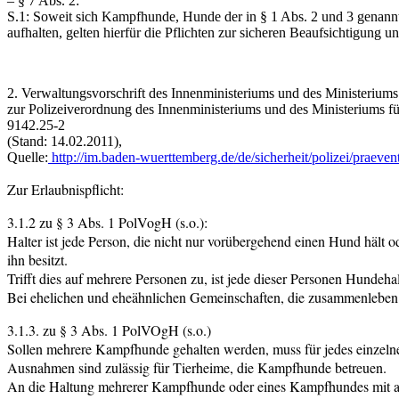
– § 7 Abs. 2:
S.1: Soweit sich Kampfhunde, Hunde der in § 1 Abs. 2 und 3 genan
aufhalten, gelten hierfür die Pflichten zur sicheren Beaufsichtigung
2. Verwaltungsvorschrift des Innenministeriums und des Ministeriu
zur Polizeiverordnung des Innenministeriums und des Ministeriums
9142.25-2
(Stand: 14.02.2011),
Quelle:
http://im.baden-wuerttemberg.de/de/sicherheit/polizei/praev
Zur Erlaubnispflicht:
3.1.2 zu § 3 Abs. 1 PolVogH (s.o.):
Halter ist jede Person, die nicht nur vorübergehend einen Hund hält o
ihn besitzt.
Trifft dies auf mehrere Personen zu, ist jede dieser Personen Hundehal
Bei ehelichen und eheähnlichen Gemeinschaften, die zusammenleben u
3.1.3. zu § 3 Abs. 1 PolVOgH (s.o.)
Sollen mehrere Kampfhunde gehalten werden, muss für jedes einzelne
Ausnahmen sind zulässig für Tierheime, die Kampfhunde betreuen.
An die Haltung mehrerer Kampfhunde oder eines Kampfhundes mit an