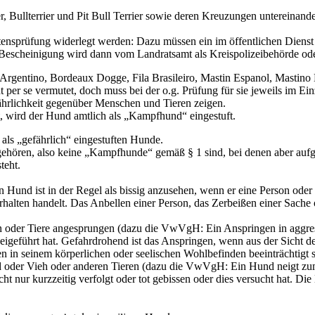
, Bullterrier und Pit Bull Terrier sowie deren Kreuzungen untereinan
ensprüfung widerlegt werden: Dazu müssen ein im öffentlichen Dienst 
 Bescheinigung wird dann vom Landratsamt als Kreispolizeibehörde ode
o Argentino, Bordeaux Dogge, Fila Brasileiro, Mastin Espanol, Mastin
 se vermutet, doch muss bei der o.g. Prüfung für sie jeweils im Einzelf
fährlichkeit gegenüber Menschen und Tieren zeigen.
st, wird der Hund amtlich als „Kampfhund“ eingestuft.
als „gefährlich“ eingestuften Hunde.
ehören, also keine „Kampfhunde“ gemäß § 1 sind, bei denen aber aufgru
teht.
 Hund ist in der Regel als bissig anzusehen, wenn er eine Person oder e
halten handelt. Das Anbellen einer Person, das Zerbeißen einer Sache 
 oder Tiere angesprungen (dazu die VwVgH: Ein Anspringen in aggress
igeführt hat. Gefahrdrohend ist das Anspringen, wenn aus der Sicht de
n in seinem körperlichen oder seelischen Wohlbefinden beeinträchtigt s
ld oder Vieh oder anderen Tieren (dazu die VwVgH: Ein Hund neigt zu
nicht nur kurzzeitig verfolgt oder tot gebissen oder dies versucht hat.