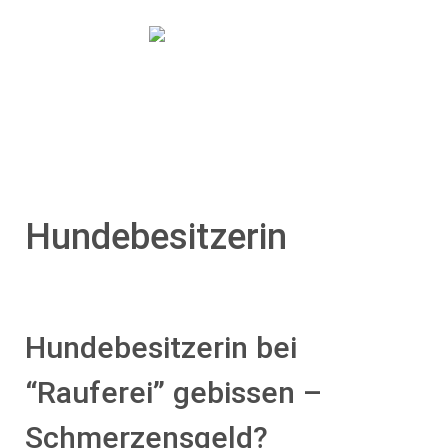
No menu selected
Hundebesitzerin
Hundebesitzerin bei
“Rauferei” gebissen –
Schmerzensgeld?