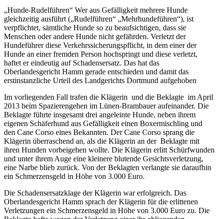
„Hunde-Rudelführen“ Wer aus Gefälligkeit mehrere Hunde
gleichzeitig ausführt („Rudelführen“ „Mehrhundeführen“), ist
verpflichtet, sämtliche Hunde so zu beaufsichtigen, dass sie
Menschen oder andere Hunde nicht gefährden. Verletzt der
Hundeführer diese Verkehrs­sicherungs­pflicht, in dem einer der
Hunde an einer fremden Person hochspringt und diese verletzt,
haftet er eindeutig auf Schadensersatz. Das hat das
Oberlandesgericht Hamm gerade entschieden und damit das
erstinstanzliche Urteil des Landgerichts Dortmund aufgehoben
Im vorliegenden Fall trafen die Klägerin und die Beklagte im April
2013 beim Spazierengehen im Lünen-Brambauer aufeinander. Die
Beklagte führte insgesamt drei angeleinte Hunde, neben ihrem
eigenen Schäferhund aus Gefälligkeit einen
Boxermischling
und
den Cane Corso eines Bekannten. Der Cane Corso sprang die
Klägerin überraschend an, als die Klägerin an der Beklagte mit
ihren Hunden vorbeigehen wollte. Die Klägerin erlitt Schürfwunden
und unter ihrem Auge eine kleinere blutende Gesichtsverletzung,
eine Narbe blieb zurück. Von der Beklagten verlangte sie daraufhin
ein Schmerzensgeld in Höhe von 3.000 Euro.
Die Schadensersatzklage der Klägerin war erfolgreich. Das
Oberlandesgericht Hamm sprach der Klägerin für die erlittenen
Verletzungen
ein Schmerzensgeld in Höhe von 3.000 Euro zu. Die