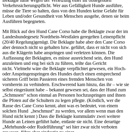
Beklagte hafte wegen der Verletzung einer ihr obliegenden
Verkehrssicherungspflicht. Wer aus Gefälligkeit Hunde ausführe,
müsse die Tiere so halten, dass von den Hunden keine Gefahr für
Leben und/oder Gesundheit von Menschen ausgehe, denen sie beim
Ausführen begegneten.
Mit Blick auf den Hund Cane Corso habe die Beklagte zwar der im
Landeshundegesetz Nordrhein-Westfalen geregelten Leinenpflicht
(20/40 Regelung)genügt. Die Beklagte habe aber den Cane Corso
aber dennoch nicht so gehalten bzw. geführt, dass er nicht von sich
aus die Klägerin habe anspringen und verletzen
können.
Die
Auffassung der Beklagten, es müsse ausreichend sein, den Hund
anzuleinen und eng bei sich zu führen, teilte das Gericht
nicht. Vielmehr wäre die Beklagte verpflichtet gewesen, ein Hoch-
oder Anspringenspringen des Hundes durch einen entsprechend
sicheren Griff beim Passieren eines fremden Menschen von
vornherein zu verhindern. Erschwerend kam hinzu, das ihr – wie sie
selbst eingeräumt habe – bekannt gewesen sei, dass der Hund zum
„Schmusen“ schon einmal an Personen hochzuspringen und ihnen
die Pfoten auf die Schultern zu legen pflegte. (Köstlich, wer die
Rasse des Cane Corso kennt, ahnt was es bedeutet, von einem
solchen Hund „beschmust“ zu werden, vor allem wenn man den
Hund nicht kennt ) Dass die Beklagte kummulativ zwei weitere
Hunde an Leinen geführt habe, entlaste sie nicht. Eine derartige
„Mehrhunde-oder Rudelführung“
sei hier zwar nicht verboten