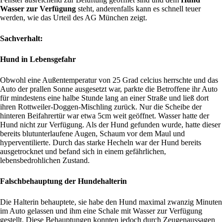
Wasser zur Verfügung
steht, anderenfalls kann es schnell teuer
werden, wie das Urteil des AG München zeigt.
Sachverhalt:
Hund in Lebensgefahr
Obwohl eine Außentemperatur von 25 Grad celcius herrschte und das
Auto der prallen Sonne ausgesetzt war, parkte die Betroffene ihr Auto
für mindestens eine halbe Stunde lang an einer Straße und ließ dort
ihren Rottweiler-Doggen-Mischling zurück. Nur die Scheibe der
hinteren Beifahrertür war etwa 5cm weit geöffnet. Wasser hatte der
Hund nicht zur Verfügung. Als der Hund gefunden wurde, hatte dieser
bereits blutunterlaufene Augen, Schaum vor dem Maul und
hyperventilierte. Durch das starke Hecheln war der Hund bereits
ausgetrocknet und befand sich in einem gefährlichen,
lebensbedrohlichen Zustand.
Falschbehauptung der Hundehalterin
Die Halterin behauptete, sie habe den Hund maximal zwanzig Minuten
im Auto gelassen und ihm eine Schale mit Wasser zur Verfügung
gestellt. Diese Behauptungen konnten jedoch durch Zeugenaussagen