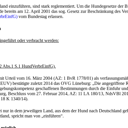
d einzuführen, sind stark reglementiert. Um die Hundegesetze der Bund
de bereits am 12. April 2001 das sog. Gesetz zur Beschränkung des Ver
rbrEinfG)
vom Bundestag erlassen.
n
ngeführt oder verbracht werden:
 2 Abs.1 S.1 HundVerbrEinfG).
 Urteil vom 16. März 2004 (AZ: 1 BvR 1778/01) als verfassungsmäßig 
 AEUV) bestätigte zuletzt 2014 das OVG Lüneburg: „Die angegriffene 
tzgebungskompetenz geschaffenen Bestimmungen durch die Einfuhr und
urg, Beschluss vom 27. Februar 2014, AZ: 11 LA 180/13, NdsVBl 2014,
 18 K 1340/14).
 nur in dem jeweiligen Land, aus dem der Hund nach Deutschland gebrac
ttland, spricht man von „einführen“.
 möglich