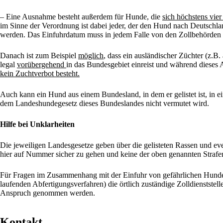
– Eine Ausnahme besteht außerdem für Hunde, die
sich höchstens vie
im Sinne der Verordnung ist dabei jeder, der den Hund nach Deutschlan
werden. Das Einfuhrdatum muss in jedem Falle von den Zollbehörden b
Danach ist zum Beispiel
möglich
, dass ein ausländischer Züchter (z.
legal
vorübergehend
in das Bundesgebiet einreist und während dieses
kein Zuchtverbot besteht.
Auch kann ein Hund aus einem Bundesland, in dem er gelistet ist, in 
dem Landeshundegesetz dieses Bundeslandes nicht vermutet wird.
Hilfe bei Unklarheiten
Die jeweiligen Landesgesetze geben über die gelisteten Rassen und e
hier auf Nummer sicher zu gehen und keine der oben genannten Strafen
Für Fragen im Zusammenhang mit der Einfuhr von gefährlichen Hunden 
laufenden Abfertigungsverfahren) die örtlich zuständige Zolldienstste
Anspruch genommen werden.
Kontakt