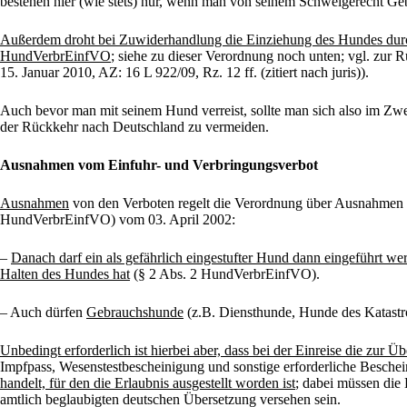
bestehen hier (wie stets) nur, wenn man von seinem Schweigerecht Gebr
Außerdem droht bei Zuwiderhandlung die Einziehung des Hundes durc
HundVerbrEinfVO
; siehe zu dieser Verordnung noch unten; vgl. zu
15. Januar 2010, AZ: 16 L 922/09, Rz. 12 ff. (zitiert nach juris)).
Auch bevor man mit seinem Hund verreist, sollte man sich also im Zw
der Rückkehr nach Deutschland zu vermeiden.
Ausnahmen vom Einfuhr- und Verbringungsverbot
Ausnahmen
von den Verboten regelt die Verordnung über Ausnahmen 
HundVerbrEinfVO) vom 03. April 2002:
–
Danach darf
ein als gefährlich eingestufter Hund dann eingeführt 
Halten des Hundes hat
(§ 2 Abs. 2 HundVerbrEinfVO).
– Auch dürfen
Gebrauchshunde
(z.B. Diensthunde, Hunde des Katastr
Unbedingt erforderlich ist hierbei aber, dass bei der Einreise die zur
Impfpass, Wesenstestbescheinigung und sonstige erforderliche Besch
handelt, für den die Erlaubnis ausgestellt worden ist
; dabei müssen die
amtlich beglaubigten deutschen Übersetzung versehen sein.