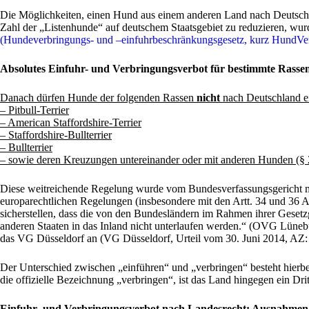
Die Möglichkeiten, einen Hund aus einem anderen Land nach Deutschlan
Zahl der „Listenhunde“ auf deutschem Staatsgebiet zu reduzieren, wur
(Hundeverbringungs- und –einfuhrbeschränkungsgesetz, kurz HundVe
Absolutes Einfuhr- und Verbringungsverbot für bestimmte Rasse
Danach dürfen Hunde der folgenden Rassen
nicht
nach Deutschland ei
– Pitbull-Terrier
– American Staffordshire-Terrier
– Staffordshire-Bullterrier
– Bullterrier
– sowie deren Kreuzungen untereinander oder mit anderen Hunden (§
Diese weitreichende Regelung wurde vom Bundesverfassungsgericht mit
europarechtlichen Regelungen (insbesondere mit den Artt. 34 und 36
sicherstellen, dass die von den Bundesländern im Rahmen ihrer Gese
anderen Staaten in das Inland nicht unterlaufen werden.“ (OVG Lüneb
das VG Düsseldorf an (VG Düsseldorf, Urteil vom 30. Juni 2014, AZ:
Der Unterschied zwischen „einführen“ und „verbringen“ besteht hierbei
die offizielle Bezeichnung „verbringen“, ist das Land hingegen ein Dri
Einfuhr- und Verbringungsverbot nach Landesrecht: Ausnahmen