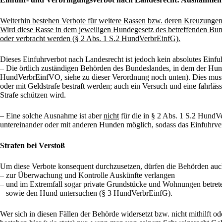
Weiterhin bestehen Verbote für weitere Rassen bzw. deren Kreuzunge
Wird diese Rasse in dem jeweiligen Hundegesetz des betreffenden Bunde
oder verbracht werden (§ 2 Abs. 1 S.2 HundVerbrEinfG).
Dieses Einfuhrverbot nach Landesrecht ist jedoch kein absolutes Einfu
– Die örtlich zuständigen Behörden des Bundeslandes, in dem der Hund
HundVerbrEinfVO, siehe zu dieser Verordnung noch unten). Dies muss
oder mit Geldstrafe bestraft werden; auch ein Versuch und eine fahrlä
Strafe schützen wird.
– Eine solche Ausnahme ist aber
nicht
für die in § 2 Abs. 1 S.2 HundVe
untereinander oder mit anderen Hunden möglich, sodass das Einfuhrverb
Strafen bei Verstoß
Um diese Verbote konsequent durchzusetzen, dürfen die Behörden au
– zur Überwachung und Kontrolle Auskünfte verlangen
– und im Extremfall sogar private Grundstücke und Wohnungen betret
– sowie den Hund untersuchen (§ 3 HundVerbrEinfG).
Wer sich in diesen Fällen der Behörde widersetzt bzw. nicht mithilft