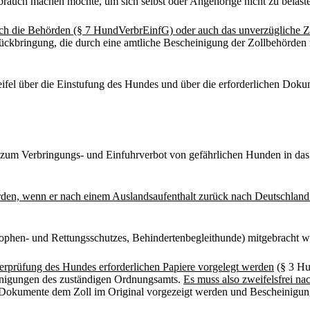
auch machen möchte, um sich selbst oder Angehörige nicht zu belasten;
h die Behörden (§ 7 HundVerbrEinfG) oder auch das unverzügliche Zu
r Rückbringung, die durch eine amtliche Bescheinigung der Zollbehör
eifel über die Einstufung des Hundes und über die erforderlichen Do
zum Verbringungs- und Einfuhrverbot von gefährlichen Hunden in das
werden, wenn er nach einem Auslandsaufenthalt zurück nach Deutschlan
ophen- und Rettungsschutzes, Behindertenbegleithunde) mitgebracht w
 Überprüfung des Hundes erforderlichen Papiere vorgelegt werden
(§ 3 Hu
einigungen des zuständigen Ordnungsamts.
Es muss also zweifelsfrei n
 Dokumente dem Zoll im Original vorgezeigt werden und Bescheinigun