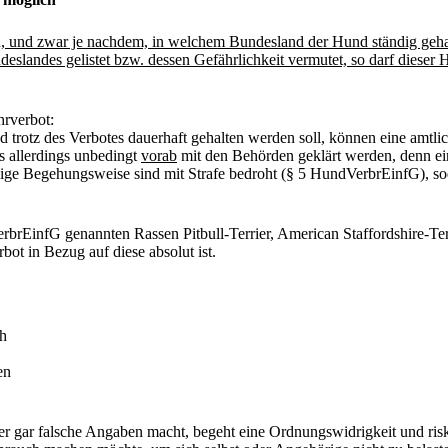
n, und zwar je nachdem, in welchem Bundesland der Hund ständig geha
slandes gelistet bzw. dessen Gefährlichkeit vermutet, so darf dieser 
hrverbot:
 trotz des Verbotes dauerhaft gehalten werden soll, können eine amtli
 allerdings unbedingt
vorab
mit den Behörden geklärt werden, denn ein
ssige Begehungsweise sind mit Strafe bedroht (§ 5 HundVerbrEinfG), sod
rbrEinfG genannten Rassen Pitbull-Terrier, American Staffordshire-Terri
ot in Bezug auf diese absolut ist.
ch
en
 oder gar falsche Angaben macht, begeht eine Ordnungswidrigkeit und 