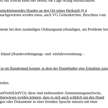
 ein Anwalt kann hier helfen, die Lage richtig einzuschätzen.
rückbringendes Hundes an den Ort seiner Herkunft (§ 4
den nachgewiesen werden muss, auch VG Gelsenkirchen, Beschluss vom
kumente bei dem zuständigen Ordnungsamt erkundigen, um Probleme bei
 Inland (Hundeverbringungs- und -einfuhrverordnung –
d in ein Bundesland kommt, in dem der Hundehalter eine Erlaubnis zum
erden.
ndVerbrEinfVO); diese sind insbesondere Abstammungsnachweis,
achgewiesen werden können, dass es sich auch wirklich um den Hund
gen oder Dokumente in einer fremden Sprache müssen mit einer