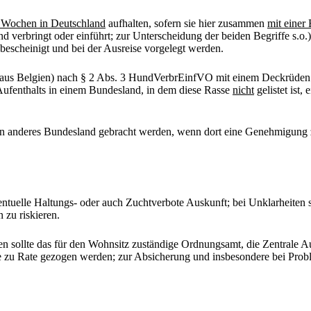
r Wochen in Deutschland
aufhalten, sofern sie hier zusammen
mit einer
d verbringt oder einführt; zur Unterscheidung der beiden Begriffe s.o.
escheinigt und bei der Ausreise vorgelegt werden.
B. aus Belgien) nach § 2 Abs. 3 HundVerbrEinfVO mit einem Deckrüden 
 Aufenthalts in einem Bundesland, in dem diese Rasse
nicht
gelistet ist,
ein anderes Bundesland gebracht werden, wenn dort eine Genehmigung z
ventuelle Haltungs- oder auch Zuchtverbote Auskunft; bei Unklarheite
 zu riskieren.
sollte das für den Wohnsitz zuständige Ordnungsamt, die Zentrale Aus
lle zu Rate gezogen werden; zur Absicherung und insbesondere bei Prob