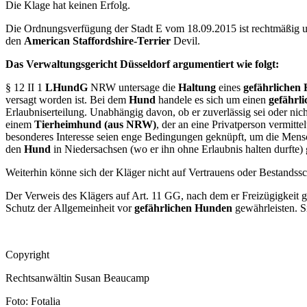
Die Klage hat keinen Erfolg.
Die Ordnungsverfügung der Stadt E vom 18.09.2015 ist rechtmäßig un
den
American Staffordshire-Terrier
Devil.
Das Verwaltungsgericht Düsseldorf argumentiert wie folgt:
§
12 II 1
LHundG
NRW untersage die
Haltung
eines
gefährlichen
versagt worden ist. Bei dem
Hund
handele es sich um einen
gefährl
Erlaubniserteilung. Unabhängig davon, ob er zuverlässig sei oder nicht
einem
Tierheimhund (aus NRW)
, der an eine Privatperson vermitt
besonderes Interesse seien enge Bedingungen geknüpft, um die Men
den
Hund
in Niedersachsen (wo er ihn ohne Erlaubnis h
Weiterhin könne sich der Kläger nicht auf Vertrauens oder Bestandss
Der Verweis des Klägers auf Art. 11 GG, nach dem er Freizügigkeit g
Schutz der Allgemeinheit vor
gefährlichen Hunden
gewährleisten. S
Copyright
Rechtsanwältin Susan Beaucamp
Foto: Fotalia