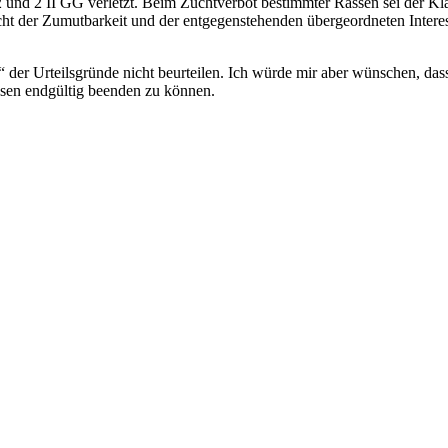
2 und 2 II GG verletzt. Beim Zuchtverbot bestimmter Rassen sei der Klä
acht der Zumutbarkeit und der entgegenstehenden übergeordneten Inter
te“ der Urteilsgründe nicht beurteilen. Ich würde mir aber wünschen, d
sen endgültig beenden zu können.