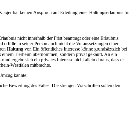
äger hat keinen Anspruch auf Erteilung einer Haltungserlaubnis für
laubnis nicht innerhalb der Frist beantragt oder eine Erlaubnis
d erfülle in seiner Person auch nicht die Voraussetzungen einer
eren
Haltung
vor. Ein öffentliches Interesse könne grundsäztzich bei
s einem Tierheim übernommen, sondern privat gekauft. An ein
und ergebe sich ein privates Interesse nicht allein daraus, dass er
n bei dem Umzug nach Nordrhein-Westfalen mitbrachte.
m Umzug kannte.
che Bewertung des Falles. Die strengen Vorschriften sollen den