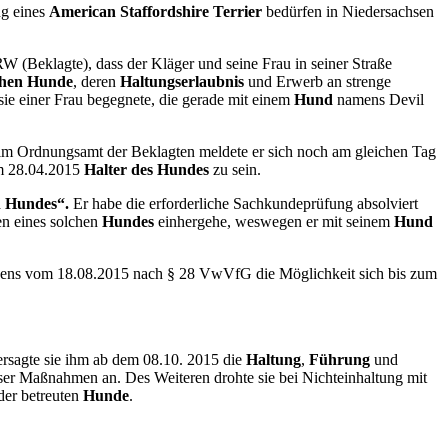
ng eines
American Staffordshire Terrier
bedürfen in Niedersachsen
W (Beklagte), dass der Kläger und seine Frau in seiner Straße
chen Hunde
, deren
Haltungserlaubnis
und Erwerb an strenge
ie einer Frau begegnete, die gerade mit einem
Hund
namens Devil
m Ordnungsamt der Beklagten meldete er sich noch am gleichen Tag
dem 28.04.2015
Halter des Hundes
zu sein.
n Hundes“.
Er habe die erforderliche Sachkundeprüfung absolviert
en eines solchen
Hundes
einhergehe, weswegen er mit seinem
Hund
reibens vom 18.08.2015 nach § 28 VwVfG die Möglichkeit sich bis zum
ersagte sie ihm ab dem 08.10. 2015 die
Haltung
,
Führung
und
 Maßnahmen an. Des Weiteren drohte sie bei Nichteinhaltung mit
er betreuten
Hunde
.