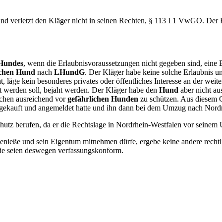
d verletzt den Kläger nicht in seinen Rechten, § 113 I 1 VwGO. Der Kl
 Hundes
, wenn die Erlaubnisvoraussetzungen nicht gegeben sind, eine Er
ichen Hund
nach
LHundG
. Der Kläger habe keine solche Erlaubnis un
, läge kein besonderes privates oder öffentliches Interesse an der weit
elt werden soll, bejaht werden. Der Kläger habe den
Hund
aber nicht au
schen ausreichend vor
gefährlichen Hunden
zu schützen. Aus diesem Gr
alten durfte) gekauft und angemeldet hatte und ihn dan
chutz berufen, da er die Rechtslage in Nordrhein-Westfalen vor seine
enieße und sein Eigentum mitnehmen dürfe, ergebe keine andere rechtli
ie seien deswegen verfassungskonform.