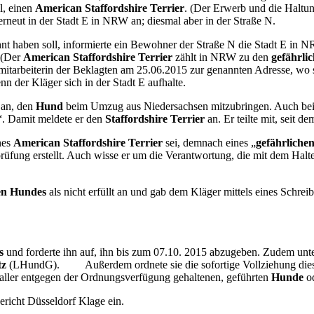
l, einen
American Staffordshire Terrier
. (Der Erwerb und die Haltu
rneut in der Stadt E in NRW an; diesmal aber in der Straße N.
t haben soll, informierte ein Bewohner der Straße N die Stadt E in NR
. (Der
American Staffordshire Terrier
zählt in NRW zu den
gefährli
itarbeiterin der Beklagten am 25.06.2015 zur genannten Adresse, wo s
 der Kläger sich in der Stadt E aufhalte.
 an, den
Hund
beim Umzug aus Niedersachsen mitzubringen. Auch bei
“. Damit meldete er den
Staffordshire Terrier
an. Er teilte mit, seit 
nes
American Staffordshire Terrier
sei, demnach eines „
gefährliche
üfung erstellt. Auch wisse er um die Verantwortung, die mit dem Halt
hen Hundes
als nicht erfüllt an und gab dem Kläger mittels eines Sch
5:
s
und forderte ihn auf, ihn bis zum 07.10. 2015 abzugeben. Zudem unt
tz
(LHundG). Außerdem ordnete sie die sofortige Vollziehung dieser
aller entgegen der Ordnungsverfügung gehaltenen, geführten
Hunde
od
richt Düsseldorf Klage ein.