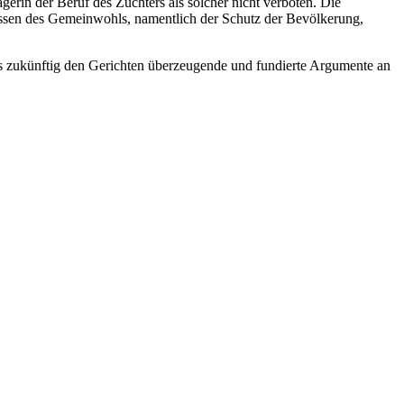
gerin der Beruf des Züchters als solcher nicht verboten. Die
essen des Gemeinwohls, namentlich der Schutz der Bevölkerung,
ass zukünftig den Gerichten überzeugende und fundierte Argumente an