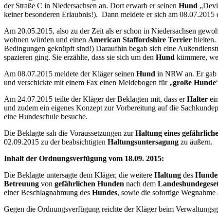
der Straße C in Niedersachsen an. Dort erwarb er seinen
Hund
„Devi
keiner besonderen Erlaubnis!). Dann meldete er sich am 08.07.2015 e
Am 20.05.2015, also zu der Zeit als er schon in Niedersachsen gewohn
wohnen würden und einen
American Staffordshire Terrier
hielten
Bedingungen geknüpft sind!) Daraufhin begab sich eine Außendienstm
spazieren ging. Sie erzählte, dass sie sich um den
Hund
kümmere, wenn
Am 08.07.2015 meldete der Kläger seinen
Hund
in NRW an. Er gab
und verschickte mit einem Fax einen Meldebogen für „
große Hunde
Am 24.07.2015 teilte der Kläger der Beklagten mit, dass er
Halter
ei
und zudem ein eigenes Konzept zur Vorbereitung auf die Sachkundepr
eine Hundeschule besuche.
Die Beklagte sah die Voraussetzungen zur
Haltung eines gefährlic
02.09.2015 zu der beabsichtigten
Haltungsuntersagung
zu äußern.
Inhalt der Ordnungsverfügung vom 18.09. 201
Die Beklagte untersagte dem Kläger, die weitere
Haltung
des
Hunde
Betreuung
von
gefährlichen Hunden
nach dem
Landeshundegese
einer Beschlagnahmung des
Hundes
, sowie die sofortige Wegnahme 
Gegen die Ordnungsverfügung reichte der Kläger beim Verwaltungsge