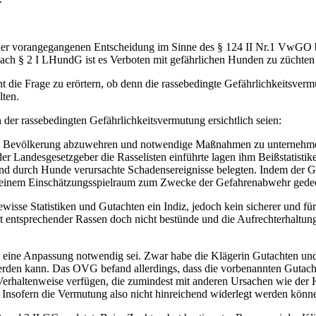
er vorangegangenen Entscheidung im Sinne des § 124 II Nr.1 VwGO bes
Nach § 2 I LHundG ist es Verboten mit gefährlichen Hunden zu züchten
t die Frage zu erörtern, ob denn die rassebedingte Gefährlichkeitsvermu
lten.
der rassebedingten Gefährlichkeitsvermutung ersichtlich seien:
die Bevölkerung abzuwehren und notwendige Maßnahmen zu unternehmen
r Landesgesetzgeber die Rasselisten einführte lagen ihm Beißstatistike
d durch Hunde verursachte Schadensereignisse belegten. Indem der Ges
von seinem Einschätzungsspielraum zum Zwecke der Gefahrenabwehr gede
gewisse Statistiken und Gutachten ein Indiz, jedoch kein sicherer und fü
it entsprechender Rassen doch nicht bestünde und die Aufrechterhaltung
eine Anpassung notwendig sei. Zwar habe die Klägerin Gutachten und 
werden kann. Das OVG befand allerdings, dass die vorbenannten Gutach
Verhaltenweise verfügen, die zumindest mit anderen Ursachen wie der 
. Insofern die Vermutung also nicht hinreichend widerlegt werden könne