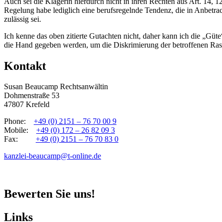
Auch sei die Klägerin hierdurch nicht in ihren Rechten aus Art. 14, 1
Regelung habe lediglich eine berufsregelnde Tendenz, die in Anbetr
zulässig sei.
Ich kenne das oben zitierte Gutachten nicht, daher kann ich die „Gü
die Hand gegeben werden, um die Diskrimierung der betroffenen Ras
Kontakt
Susan Beaucamp Rechtsanwältin
Dohmenstraße 53
47807 Krefeld
Phone:
+49 (0) 2151 – 76 70 00 9
Mobile:
+49 (0) 172 – 26 82 09 3
Fax:
+49 (0) 2151 – 76 70 83 0
kanzlei-beaucamp@t-online.de
Bewerten Sie uns!
Links