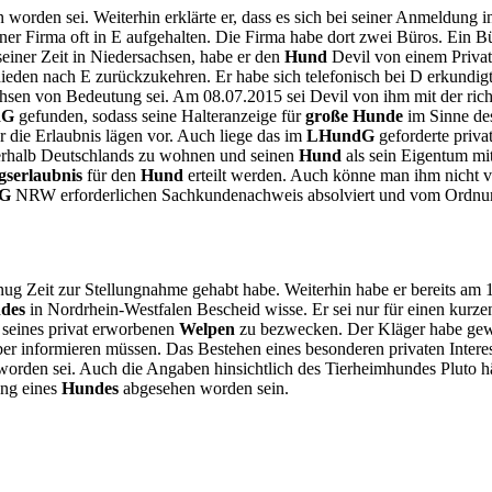
n worden sei. Weiterhin erklärte er, dass es sich bei seiner Anmeldun
ner Firma oft in E aufgehalten. Die Firma habe dort zwei Büros. Ein Bür
einer Zeit in Niedersachsen, habe er den
Hund
Devil von einem Priva
ieden nach E zurückzukehren. Er habe sich telefonisch bei D erkundig
achsen von Bedeutung sei. Am 08.07.2015 sei Devil von ihm mit der ric
dG
gefunden, sodass seine Halteranzeige für
große Hunde
im Sinne des
 die Erlaubnis lägen vor. Auch liege das im
LHundG
geforderte privat
nerhalb Deutschlands zu wohnen und seinen
Hund
als sein Eigentum m
gserlaubnis
für den
Hund
erteilt werden. Auch könne man ihm nicht v
G
NRW erforderlichen Sachkundenachweis absolviert und vom Ordnun
enug Zeit zur Stellungnahme gehabt habe. Weiterhin habe er bereits am
ndes
in Nordrhein-Westfalen Bescheid wisse. Er sei nur für einen kur
seines privat erworbenen
Welpen
zu bezwecken. Der Kläger habe ge
er informieren müssen. Das Bestehen eines besonderen privaten Intere
orden sei. Auch die Angaben hinsichtlich des Tierheimhundes Pluto h
ung eines
Hundes
abgesehen worden sein.