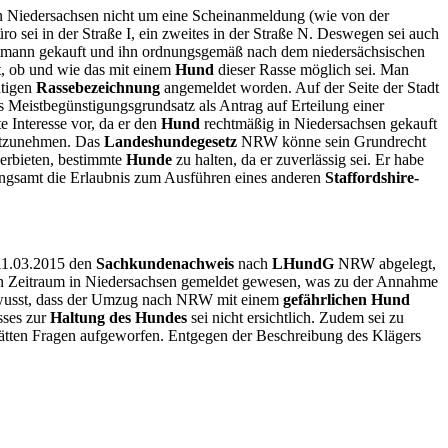
g in Niedersachsen nicht um eine Scheinanmeldung (wie von der
o sei in der Straße I, ein zweites in der Straße N. Deswegen sei auch
tmann gekauft und ihn ordnungsgemäß nach dem niedersächsischen
t, ob und wie das mit einem
Hund
dieser Rasse möglich sei. Man
htigen
Rassebezeichnung
angemeldet worden. Auf der Seite der Stadt
 Meistbegünstigungsgrundsatz als Antrag auf Erteilung einer
e Interesse vor, da er den
Hund
rechtmäßig in Niedersachsen gekauft
itzunehmen. Das
Landeshundegesetz
NRW könne sein Grundrecht
erbieten, bestimmte
Hunde
zu halten, da er zuverlässig sei. Er habe
gsamt die Erlaubnis zum Ausführen eines anderen
Staffordshire-
 11.03.2015 den
Sachkundenachweis
nach
LHundG
NRW abgelegt,
zen Zeitraum in Niedersachsen gemeldet gewesen, was zu der Annahme
wusst, dass der Umzug nach NRW mit einem
gefährlichen Hund
sses zur
Haltung des Hundes
sei nicht ersichtlich. Zudem sei zu
ätten Fragen aufgeworfen. Entgegen der Beschreibung des Klägers