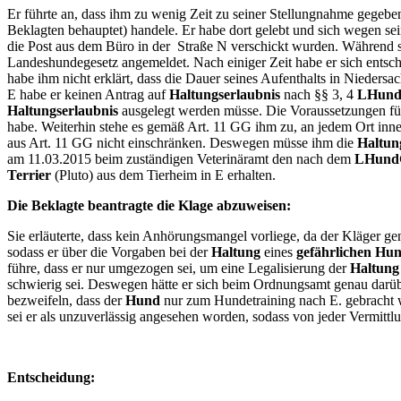
Er führte an, dass ihm zu wenig Zeit zu seiner Stellungnahme gegebe
Beklagten behauptet) handele. Er habe dort gelebt und sich wegen sei
die Post aus dem Büro in der Straße N verschickt wurden. Während s
Landeshundegesetz angemeldet. Nach einiger Zeit habe er sich entsch
habe ihm nicht erklärt, dass die Dauer seines Aufenthalts in Nieders
E habe er keinen Antrag auf
Haltungserlaubnis
nach §§ 3, 4
LHun
Haltungserlaubnis
ausgelegt werden müsse. Die Voraussetzungen für
habe. Weiterhin stehe es gemäß Art. 11 GG ihm zu, an jedem Ort in
aus Art. 11 GG nicht einschränken. Deswegen müsse ihm die
Haltun
am 11.03.2015 beim zuständigen Veterinäramt den nach dem
LHund
Terrier
(Pluto) aus dem Tierheim in E erhalten.
Die Beklagte beantragte die Klage abzuweisen:
Sie erläuterte, dass kein Anhörungsmangel vorliege, da der Kläger g
sodass er über die Vorgaben bei der
Haltung
eines
gefährlichen Hu
führe, dass er nur umgezogen sei, um eine Legalisierung der
Haltung
schwierig sei. Deswegen hätte er sich beim Ordnungsamt genau darüb
bezweifeln, dass der
Hund
nur zum Hundetraining nach E. gebracht w
sei er als unzuverlässig angesehen worden, sodass von jeder Vermittl
Entscheidung: