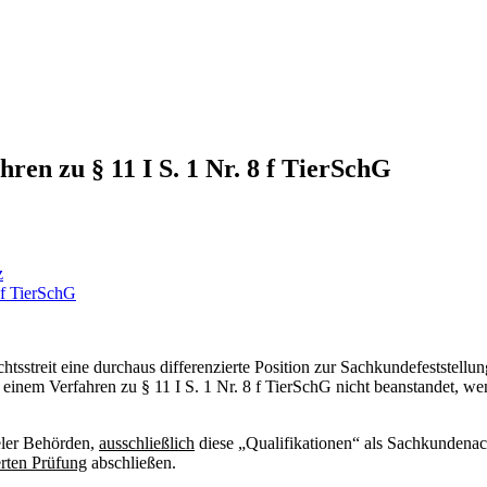
en zu § 11 I S. 1 Nr. 8 f TierSchG
z
streit eine durchaus differenzierte Position zur Sachkundefeststellun
 einem Verfahren zu § 11 I S. 1 Nr. 8 f TierSchG nicht beanstandet, w
ieler Behörden,
ausschließlich
diese „Qualifikationen“ als Sachkundenac
rten Prüfung
abschließen.