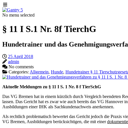
No menu selected
§ 11 I S.1 Nr. 8f TierchG
Hundetrainer und das Genehmigungsverfahr
25 April 2018
admin
No comments
Categories:
Allgemein
,
Hunde
,
Hundetrainer § 11 Tierschutzgeset
Aktuelle Meldungen zu § 11 I S. 1 Nr. 8 f TierSchG
Das VG Bremen hat in einem kürzlich durch Vergleich beendeten Rechts
lassen. Das Gericht hat es zwar wie auch bereits das VG Hannover in
Ausbildungen einer IHK als Sachkundenachweis anerkennen.
Als rechtlich problematisch bewertet das Gericht jedoch die Praxis v
VG Bremen, Ausbildungen berücksichtigen, die mit einer
dokumentie