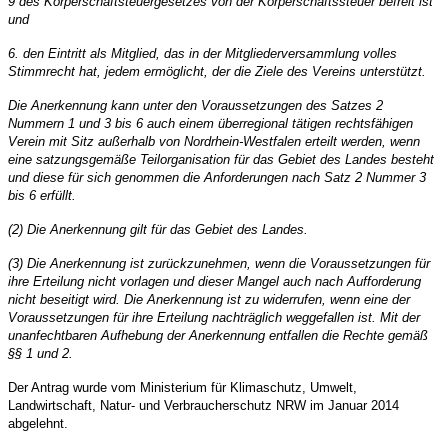
9 des K
ö
rperschaftsteuergesetzes von der K
ö
rperschaftssteuer befreit ist
und
6. den Eintritt als Mitglied, das in der Mitgliederversammlung volles
Stimmrecht hat, jedem erm
ö
glicht, der die Ziele des Vereins unterst
ü
tzt.
Die Anerkennung kann unter den Voraussetzungen des Satzes 2
Nummern 1 und 3 bis 6 auch einem
überregional tä
tigen rechtsf
ä
higen
Verein mit Sitz außerhalb von Nordrhein-Westfalen erteilt werden, wenn
eine satzungsgemäße Teilorganisation f
ü
r das Gebiet des Landes besteht
und diese f
ü
r sich genommen die Anforderungen nach Satz 2 Nummer 3
bis 6 erf
ü
llt.
(2) Die Anerkennung gilt f
ü
r das Gebiet des Landes.
(3) Die Anerkennung ist zur
ü
ckzunehmen, wenn die Voraussetzungen f
ü
r
ihre Erteilung nicht vorlagen und dieser Mangel auch nach Aufforderung
nicht beseitigt wird. Die Anerkennung ist zu widerrufen, wenn eine der
Voraussetzungen f
ü
r ihre Erteilung nachtr
ä
glich weggefallen ist. Mit der
unanfechtbaren Aufhebung der Anerkennung entfallen die Rechte gemäß
§§ 1 und 2.
Der Antrag wurde vom Ministerium für Klimaschutz, Umwelt,
Landwirtschaft, Natur- und Verbraucherschutz NRW im Januar 2014
abgelehnt.