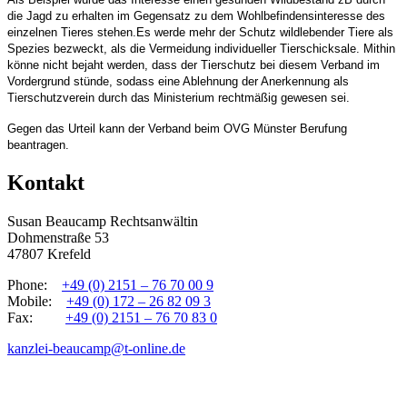
die Jagd zu erhalten im Gegensatz zu dem Wohlbefindensinteresse des
einzelnen Tieres stehen.
Es werde mehr der Schutz wildlebender Tiere als
Spezies bezweckt, als die Vermeidung individueller Tierschicksale.
Mithin
könne nicht bejaht werden, dass der Tierschutz bei diesem Verband im
Vordergrund stünde, sodass eine Ablehnung der Anerkennung als
Tierschutzverein durch das Ministerium rechtmäßig gewesen sei.
Gegen das Urteil kann der Verband beim OVG Münster Berufung
beantragen.
Kontakt
Susan Beaucamp Rechtsanwältin
Dohmenstraße 53
47807 Krefeld
Phone:
+49 (0) 2151 – 76 70 00 9
Mobile:
+49 (0) 172 – 26 82 09 3
Fax:
+49 (0) 2151 – 76 70 83 0
kanzlei-beaucamp@t-online.de