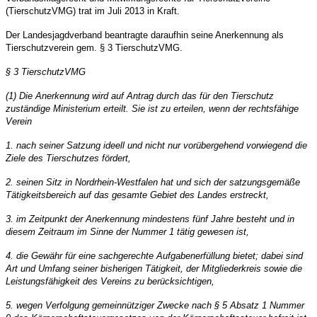
(TierschutzVMG) trat im Juli 2013 in Kraft.
Der Landesjagdverband beantragte daraufhin seine Anerkennung als
Tierschutzverein gem. § 3 TierschutzVMG.
§ 3 TierschutzVMG
(1) Die Anerkennung wird auf Antrag durch das f
ü
r den Tierschutz
zust
ä
ndige Ministerium erteilt. Sie ist zu erteilen, wenn der rechtsf
ä
hige
Verein
1. nach seiner Satzung ideell und nicht nur vor
ü
bergehend vorwiegend die
Ziele des Tierschutzes f
ö
rdert,
2. seinen Sitz in Nordrhein-Westfalen hat und sich der satzungsgemäß
e
Tä
tigkeitsbereich auf das gesamte Gebiet des Landes erstreckt,
3. im Zeitpunkt der Anerkennung mindestens f
ü
nf Jahre besteht und in
diesem Zeitraum im Sinne der Nummer 1 t
ä
tig gewesen ist,
4. die Gew
ä
hr f
ü
r eine sachgerechte Aufgabenerf
ü
llung bietet; dabei sind
Art und Umfang seiner bisherigen T
ä
tigkeit, der Mitgliederkreis sowie die
Leistungsf
ä
higkeit des Vereins zu ber
ü
cksichtigen,
5. wegen Verfolgung gemeinn
ü
tziger Zwecke nach
§
5 Absatz 1 Nummer