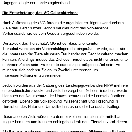
Dagegen klagte der Landesjagdverband.
Die Entscheidung des VG Gelsenkirchen:
Nach Auffassung des VG fördern die organisierten Jäger zwar durchaus
Ziele des Tierschutzes, jedoch sei dies nicht das vorwiegende
Verbandsziel, wie es vom Gesetz vorgeschrieben werde.
Der Zweck des TierschutzVMG ist es, dass anerkannten
Tierschutzvereinen ein Verbandsklagerecht eingeräumt werde, damit sie
die Interessen der Tiere als deren Treuhänder vor Gericht geltend machen
könnten.
Allerdings müsse das Ziel des Tierschutzes nicht nur eines unter
mehreren Zielen sein. Es müsste das einzige, prägende Ziel sein. Es
müssten sich anderen Zielen im Zweifel unterordnen um
Interessenkollisionen zu vermeiden.
Jedoch würden aus der Satzung des Landesjagdverbandes NRW mehrere
unterschiedliche Zwecke und Ziele hervorgehen. Neben Tierschutz werde
hier auch der Naturschutz, der Umweltschutz und die Landschaftspflege
gefördert. Ebenso die Volksbildung, Wissenschaft und Forschung in
Bereichen des Natur und Umweltschutzes und der Landschaftspflege.
Diese anderen Ziele würden so dem einzelnen Tier allenfalls mittelbar
zugute kommen und könnten dahingehend mit dem Tierschutz kollidieren.
Als Beispiel würde das Interesse einen gesunden Wildbestand zB durch