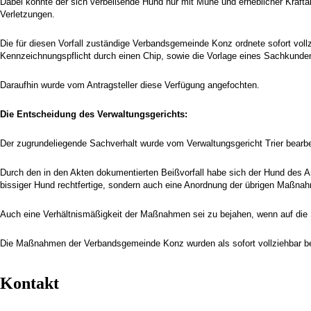
Dabei konnte der sich verbeißende Hund nur mit Mühe und erheblicher Kraftan
Verletzungen.
Die für diesen Vorfall zuständige Verbandsgemeinde Konz ordnete sofort vol
Kennzeichnungspflicht durch einen Chip, sowie die Vorlage eines Sachkunde
Daraufhin wurde vom Antragsteller diese Verfügung angefochten.
Die Entscheidung des Verwaltungsgerichts:
Der zugrundeliegende Sachverhalt wurde vom Verwaltungsgericht Trier bearb
Durch den in den Akten dokumentierten Beißvorfall habe sich der Hund des Ant
bissiger Hund rechtfertige, sondern auch eine Anordnung der übrigen Maßna
Auch eine Verhältnismäßigkeit der Maßnahmen sei zu bejahen, wenn auf die 
Die Maßnahmen der Verbandsgemeinde Konz wurden als sofort vollziehbar be
Kontakt