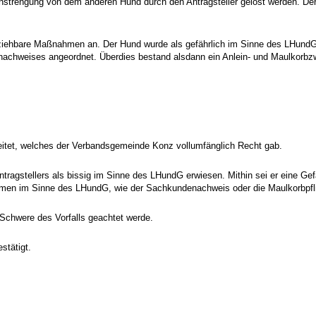
strengung von dem anderen Hund durch den Antragsteller gelöst werden. Der a
lziehbare Maßnahmen an. Der Hund wurde als gefährlich im Sinne des LHundG 
nachweises angeordnet. Überdies bestand alsdann ein Anlein- und Maulkorbz
eitet, welches der Verbandsgemeinde Konz vollumfänglich Recht gab.
ragstellers als bissig im Sinne des LHundG erwiesen. Mithin sei er eine Gefah
hmen im Sinne des LHundG, wie der Sachkundenachweis oder die Maulkorbpfli
Schwere des Vorfalls geachtet werde.
stätigt.