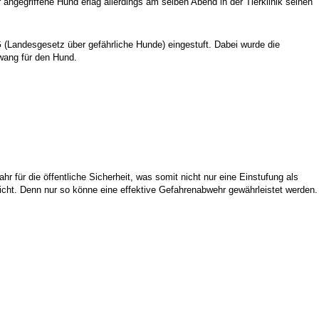
ngegriffene Hund erlag allerdings am selben Abend in der Tierklinik seinen
(Landesgesetz über gefährliche Hunde) eingestuft. Dabei wurde die
wang für den Hund.
r für die öffentliche Sicherheit, was somit nicht nur eine Einstufung als
cht. Denn nur so könne eine effektive Gefahrenabwehr gewährleistet werden.