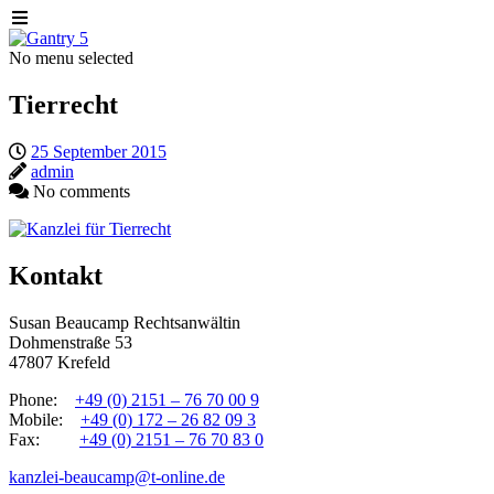
No menu selected
Tierrecht
25 September 2015
admin
No comments
Kontakt
Susan Beaucamp Rechtsanwältin
Dohmenstraße 53
47807 Krefeld
Phone:
+49 (0) 2151 – 76 70 00 9
Mobile:
+49 (0) 172 – 26 82 09 3
Fax:
+49 (0) 2151 – 76 70 83 0
kanzlei-beaucamp@t-online.de