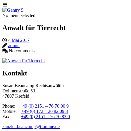
No menu selected
Anwalt für Tierrecht
4 Mai 2017
admin
No comments
Kontakt
Susan Beaucamp Rechtsanwältin
Dohmenstraße 53
47807 Krefeld
Phone:
+49 (0) 2151 – 76 70 00 9
Mobile:
+49 (0) 172 – 26 82 09 3
Fax:
+49 (0) 2151 – 76 70 83 0
kanzlei-beaucamp@t-online.de