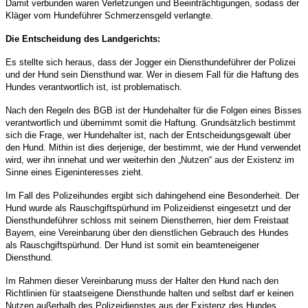
Damit verbunden waren Verletzungen und Beeinträchtigungen, sodass der
Kläger vom Hundeführer Schmerzensgeld verlangte.
Die Entscheidung des Landgerichts:
Es stellte sich heraus, dass der Jogger ein Diensthundeführer der Polizei
und der Hund sein Diensthund war. Wer in diesem Fall für die Haftung des
Hundes verantwortlich ist, ist problematisch.
Nach den Regeln des BGB ist der
Hundehalter
für die Folgen eines Bisses
verantwortlich und übernimmt somit die Haftung. Grundsätzlich bestimmt
sich die Frage, wer Hundehalter ist, nach der
Entscheidungsgewalt
über
den Hund. Mithin ist dies derjenige, der bestimmt, wie der Hund verwendet
wird, wer ihn innehat und wer weiterhin den „Nutzen“ aus der Existenz im
Sinne eines Eigeninteresses zieht.
Im Fall des Polizeihundes ergibt sich dahingehend eine Besonderheit. Der
Hund wurde als Rauschgiftspürhund im Polizeidienst eingesetzt und der
Diensthundeführer schloss mit seinem Dienstherren, hier dem Freistaat
Bayern, eine Vereinbarung über den dienstlichen Gebrauch des Hundes
als Rauschgiftspürhund. Der Hund ist somit ein beamteneigener
Diensthund.
Im Rahmen dieser Vereinbarung muss der Halter den Hund nach den
Richtlinien für staatseigene Diensthunde halten und selbst darf er keinen
Nutzen außerhalb des Polizeidienstes aus der Existenz des Hundes