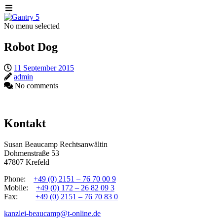
No menu selected
Robot Dog
11 September 2015
admin
No comments
Kontakt
Susan Beaucamp Rechtsanwältin
Dohmenstraße 53
47807 Krefeld
Phone:
+49 (0) 2151 – 76 70 00 9
Mobile:
+49 (0) 172 – 26 82 09 3
Fax:
+49 (0) 2151 – 76 70 83 0
kanzlei-beaucamp@t-online.de