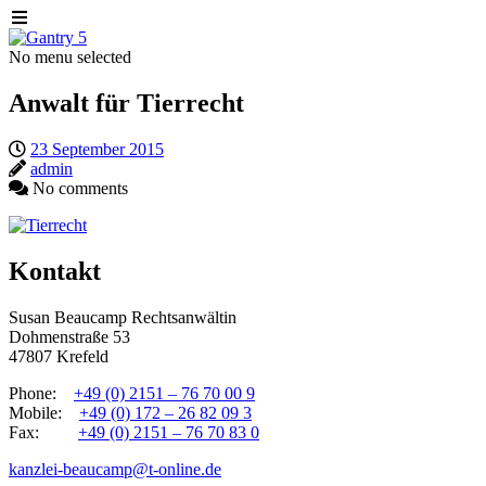
No menu selected
Anwalt für Tierrecht
23 September 2015
admin
No comments
Kontakt
Susan Beaucamp Rechtsanwältin
Dohmenstraße 53
47807 Krefeld
Phone:
+49 (0) 2151 – 76 70 00 9
Mobile:
+49 (0) 172 – 26 82 09 3
Fax:
+49 (0) 2151 – 76 70 83 0
kanzlei-beaucamp@t-online.de