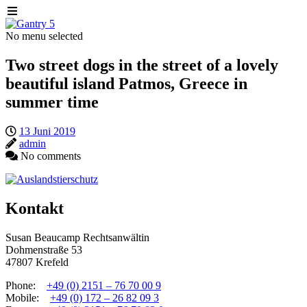
No menu selected
Two street dogs in the street of a lovely
beautiful island Patmos, Greece in
summer time
13 Juni 2019
admin
No comments
Kontakt
Susan Beaucamp Rechtsanwältin
Dohmenstraße 53
47807 Krefeld
Phone:
+49 (0) 2151 – 76 70 00 9
Mobile:
+49 (0) 172 – 26 82 09 3