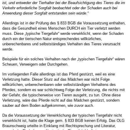
ist, und entweder der Tierhalter bei der Beaufsichtigung des Tieres die im
Verkehr erforderliche Sorgfalt beobachtet oder der Schaden auch bei
Anwendung dieser Sorgfalt entstanden sein w
ü
rde.“
Allerdings ist in der Prüfung des § 833 BGB die Voraussetzung enthalten,
dass die Gesundheit eines Menschen DURCH ein Tier verletzt werden
muss. Diese „typische Tiergefahr“ werde verwirklicht, wenn der Schaden
durch ein der tierischen Natur entsprechendes willkürliches,
unberechenbares und selbstständiges Verhalten des Tieres verursacht
werde.
Beispiele für ein solches Verhalten nach der „typischen Tiergefahr“ wären
Scheuen, Verweigern oder Durchgehen.
Im vorliegenden Falle allerdings ist das Pferd gestürzt, weil es eine
Verletzung hatte. Dieser Sturz auf das Mädchen war nicht Folge
willkürlichen, unberechenbaren oder selbstständigen Verhaltens des
Pferdes, sondern es war schlichtweg Folge der Verletzung, die nichts mit
der Gefahr, die typischerweise von Tieren ausgeht, zu tun. Ohne diese
Verletzung, wäre das Pferde nicht auf das Mädchen gestürzt, sondern
sauber auf dem Boden aufgekommen, wie zuvor auch.
Da die Voraussetzung der Verwirklichung der typischen Tiergefahr nicht
verwirklicht ist, hatte die Klage gem. § 833 BGB keinen Erfolg. Das OLG
Braunschweig urteilte in Einklang mit Rechtsprechung und Literatur,