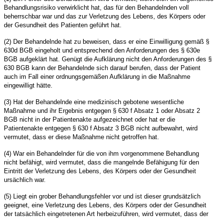
Behandlungsrisiko verwirklicht hat, das f
ü
r den Behandelnden voll
beherrschbar war und das zur Verletzung des Lebens, des K
ö
rpers oder
der Gesundheit des Patienten gef
ü
hrt hat.
(2) Der Behandelnde hat zu beweisen, dass er eine Einwilligung gem
äß §
630d BGB eingeholt und entsprechend den Anforderungen des
§
630e
BGB aufgekl
ä
rt hat. Gen
ü
gt die Aufkl
ä
rung nicht den Anforderungen des
§
630 BGB kann der Behandelnde sich darauf berufen, dass der Patient
auch im Fall einer ordnungsgem
äß
en Aufkl
ä
rung in die Ma
ß
nahme
eingewilligt h
ä
tte.
(3) Hat der Behandelnde eine medizinisch gebotene wesentliche
Ma
ß
nahme und ihr Ergebnis entgegen
§
630 f Absatz 1 oder Absatz 2
BGB nicht in der Patientenakte aufgezeichnet oder hat er die
Patientenakte entgegen
§
630 f Absatz 3 BGB nicht aufbewahrt, wird
vermutet, dass er diese Ma
ß
nahme nicht getroffen hat.
(4) War ein Behandelnder f
ü
r die von ihm vorgenommene Behandlung
nicht bef
ä
higt, wird vermutet, dass die mangelnde Bef
ä
higung f
ü
r den
Eintritt der Verletzung des Lebens, des K
ö
rpers oder der Gesundheit
urs
ä
chlich war.
(5) Liegt ein grober Behandlungsfehler vor und ist dieser grunds
ä
tzlich
geeignet, eine Verletzung des Lebens, des K
ö
rpers oder der Gesundheit
der tats
ä
chlich eingetretenen Art herbeizuf
ü
hren, wird vermutet, dass der