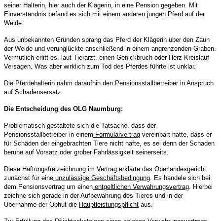
seiner Halterin, hier auch der Klägerin, in eine Pension gegeben. Mit
Einverständnis befand es sich mit einem anderen jungen Pferd auf der
Weide.
Aus unbekannten Gründen sprang das Pferd der Klägerin über den Zaun
der Weide und verunglückte anschließend in einem angrenzenden Graben.
Vermutlich erlitt es, laut Tierarzt, einen Genickbruch oder Herz-Kreislauf-
Versagen. Was aber wirklich zum Tod des Pferdes führte ist unklar.
Die Pferdehalterin nahm daraufhin den Pensionsstallbetreiber in Anspruch
auf Schadensersatz.
Die Entscheidung des OLG Naumburg:
Problematisch gestaltete sich die Tatsache, dass der
Pensionsstallbetreiber in einem
Formularvertrag
vereinbart hatte, dass er
für Schäden der eingebrachten Tiere nicht hafte, es sei denn der Schaden
beruhe auf Vorsatz oder grober Fahrlässigkeit seinerseits.
Diese Haftungsfreizeichnung im Vertrag erklärte das Oberlandesgericht
zunächst für eine
unzulässige Geschäftsbedingung
. Es handele sich bei
dem Pensionsvertrag um einen
entgeltlichen Verwahrungsvertrag
. Hierbei
zeichne sich gerade in der Aufbewahrung des Tieres und in der
Übernahme der Obhut die
Hauptleistungspflicht
aus.