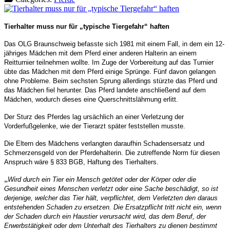
Tierhalter muss nur für „typische Tiergefahr“ haften
Das OLG Braunschweig befasste sich 1981 mit einem Fall, in dem ein 12-
jähriges Mädchen mit dem Pferd einer anderen Halterin an einem
Reitturnier teilnehmen wollte. Im Zuge der Vorbereitung auf das Turnier
übte das Mädchen mit dem Pferd einige Sprünge. Fünf davon gelangen
ohne Probleme. Beim sechsten Sprung allerdings stürzte das Pferd und
das Mädchen fiel herunter. Das Pferd landete anschließend auf dem
Mädchen, wodurch dieses eine Querschnittslähmung erlitt.
Der Sturz des Pferdes lag ursächlich an einer Verletzung der
Vorderfußgelenke, wie der Tierarzt später feststellen musste.
Die Eltern des Mädchens verlangten daraufhin Schadensersatz und
Schmerzensgeld von der Pferdehalterin. Die zutreffende Norm für diesen
Anspruch wäre § 833 BGB, Haftung des Tierhalters.
„
Wird durch ein Tier ein Mensch get
ö
tet oder der K
ö
rper oder die
Gesundheit eines Menschen verletzt oder eine Sache besch
ä
digt, so ist
derjenige, welcher das Tier h
ä
lt, verpflichtet, dem Verletzten den daraus
entstehenden Schaden zu ersetzen. Die Ersatzpflicht tritt nicht ein, wenn
der Schaden durch ein Haustier verursacht wird, das dem Beruf, der
Erwerbst
ä
tigkeit oder dem Unterhalt des Tierhalters zu dienen bestimmt