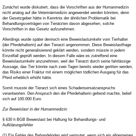
Zun
ä
chst wurde diskutiert, dass die Vorschriften aus der Humanmedizin
nicht analog auf die Veterin
ä
rmedizin angewendet werden k
ö
nnten, denn
der Gesetzgeber h
ä
tte in Kenntnis der
ä
hnlichen Problematik bei
Behandlungsvertr
ä
gen von Tier
ä
rzten davon abgesehen, solche
Vorschriften in das Gesetz aufzunehmen.
Allerdings wurde sp
ä
ter dennoch eine Beweislastumkehr vom Tierhalter
(der Pferdehalterin) auf den Tierarzt angenommen. Diese Beweislastfrage
k
ö
nnte nicht generalisierend gekl
ä
rt werden, sondern m
ü
sste in jedem
Einzelfall gepr
ü
ft werden. In diesem Falle w
ä
re es zutreffend eine
Beweislastumkehr anzunehmen, weil der Tierarzt durch seine fahrl
ä
ssige
Aussage, das Tier k
ö
nnte nach zwei Tagen bereits wieder geritten werden,
das Risiko einer Fraktur mit einem m
ö
glichen t
ö
dlichen Ausgang f
ü
r das
Pferd erheblich erh
ö
ht h
ä
tte.
Somit musste der Tierarzt sich eines Schadensersatzanspruchs
verantworten. Den Anspruch den die Pferdehalterin geltend machte, belief
sich auf 100.000 Euro.
Zur Beweislast in der Humanmedizin:
§
630 h BGB Beweislast bei Haftung f
ü
r Behandlungs- und
Aufkl
ä
rungsfehler
(1) Ein Fehler des Behandelnden wird vermutet, wenn sich ein allgemeines