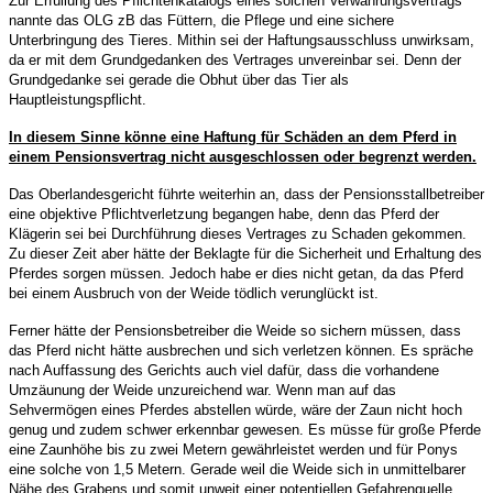
Zur Erfüllung des Pflichtenkatalogs eines solchen Verwahrungsvertrags
nannte das OLG zB das Füttern, die Pflege und eine sichere
Unterbringung des Tieres. Mithin sei der Haftungsausschluss unwirksam,
da er mit dem Grundgedanken des Vertrages unvereinbar sei. Denn der
Grundgedanke sei gerade die Obhut über das Tier als
Hauptleistungspflicht.
In diesem Sinne könne eine Haftung für Schäden an dem Pferd in
einem Pensionsvertrag nicht ausgeschlossen oder begrenzt werden.
Das Oberlandesgericht führte weiterhin an, dass der Pensionsstallbetreiber
eine objektive Pflichtverletzung begangen habe, denn das Pferd der
Klägerin sei bei Durchführung dieses Vertrages zu Schaden gekommen.
Zu dieser Zeit aber hätte der Beklagte für die Sicherheit und Erhaltung des
Pferdes sorgen müssen. Jedoch habe er dies nicht getan, da das Pferd
bei einem Ausbruch von der Weide tödlich verunglückt ist.
Ferner hätte der Pensionsbetreiber die Weide so sichern müssen, dass
das Pferd nicht hätte ausbrechen und sich verletzen können. Es spräche
nach Auffassung des Gerichts auch viel dafür, dass die vorhandene
Umzäunung der Weide unzureichend war. Wenn man auf das
Sehvermögen eines Pferdes abstellen würde, wäre der Zaun nicht hoch
genug und zudem schwer erkennbar gewesen. Es müsse für große Pferde
eine Zaunhöhe bis zu zwei Metern gewährleistet werden und für Ponys
eine solche von 1,5 Metern. Gerade weil die Weide sich in unmittelbarer
Nähe des Grabens und somit unweit einer potentiellen Gefahrenquelle