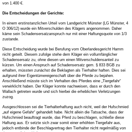
von 1.400 €.
Die Entscheidungen der Gerichte:
In einem erstinstanzlichen Urteil vom Landgericht Münster (LG Münster, 4
O 306/12) wurde ein Mitverschulden des Klägers angenommen. Daher
käme sein Schadensersatzanspruch nur mit einer Haftungsquote von 1/3
zustande.
Diese Entscheidung wurde bei Berufung vom Oberlandesgericht Hamm
nicht geteilt. Diesem zufolge stehe dem Kläger ein vollumfänglicher
Schadensersatz zu, ohne diesen um einen Mitverschuldensanteil zu
kürzen. Um einen Anspruch auf Schadensersatz gem. § 833 BGB zu
erhalten, müssten zunächst die Beklagten als Tierhalter haften. Dies sei
aufgrund ihrer Eigentümereigenschaft über die Pferde zu bejahen.
Anschließend müsste sich im Verhalten des Pferdes eine „Tiergefahr“
verwirklicht haben. Der Kläger konnte nachweisen, dass er durch den
Wallach getreten wurde und sich hierbei die erheblichen Verletzungen
zuzog.
Ausgeschlossen sei die Tierhalterhaftung auch nicht, weil der Hufschmied
„auf eigene Gefahr“ gehandelt habe. Nicht allein die Tatsache, dass der
Hufschmied beauftragt wurde, das Pferd zu beschlagen, schließe diese
Haftung aus. Er setzte sich zwar somit einer erhöhten Tiergefahr aus,
jedoch entbinde der Beschlagvertrag den Tierhalter nicht regelmäßig von