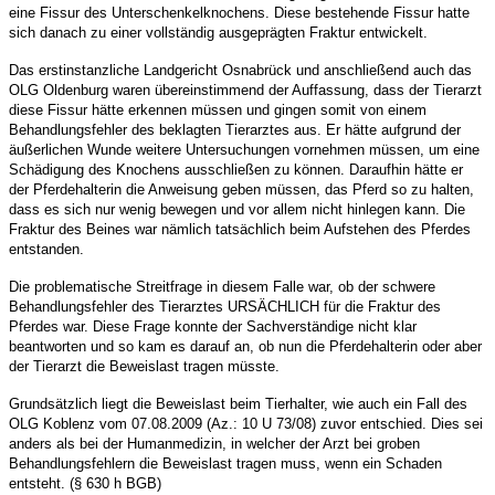
eine Fissur des Unterschenkelknochens. Diese bestehende Fissur hatte
sich danach zu einer vollst
ä
ndig ausgepr
ä
gten Fraktur entwickelt.
Das erstinstanzliche Landgericht Osnabr
ü
ck und anschlie
ß
end auch das
OLG Oldenburg waren
ü
bereinstimmend der Auffassung, dass der Tierarzt
diese Fissur h
ä
tte erkennen m
ü
ssen und gingen somit von einem
Behandlungsfehler des beklagten Tierarztes aus. Er h
ä
tte aufgrund der
ä
u
ß
erlichen Wunde weitere Untersuchungen vornehmen m
ü
ssen, um eine
Sch
ä
digung des Knochens ausschlie
ß
en zu k
ö
nnen. Daraufhin h
ä
tte er
der Pferdehalterin die Anweisung geben m
ü
ssen, das Pferd so zu halten,
dass es sich nur wenig bewegen und vor allem nicht hinlegen kann. Die
Fraktur des Beines war n
ä
mlich tats
ä
chlich beim Aufstehen des Pferdes
entstanden.
Die problematische Streitfrage in diesem Falle war, ob der schwere
Behandlungsfehler des Tierarztes URS
Ä
CHLICH f
ü
r die Fraktur des
Pferdes war. Diese Frage konnte der Sachverst
ä
ndige nicht klar
beantworten und so kam es darauf an, ob nun die Pferdehalterin oder aber
der Tierarzt die Beweislast tragen m
ü
sste.
Grunds
ä
tzlich liegt die Beweislast beim Tierhalter, wie auch ein Fall des
OLG Koblenz vom 07.08.2009 (Az.: 10 U 73/08) zuvor entschied. Dies sei
anders als bei der Humanmedizin, in welcher der Arzt bei groben
Behandlungsfehlern die Beweislast tragen muss, wenn ein Schaden
entsteht. (
§
630 h BGB)