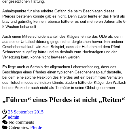
der gesetzlichen Haftung.
Anhaltspunkte für eine erhöhte Gefahr, die beim Beschlagen dieses
Pferdes bestehen konnte gab es nicht. Denn zuvor lernte er das Pferd als
brav und gutmütig kennen, ebenso hätte er es seit mehreren Jahren alle 6-
8 Wochen behandelt.
Auch einen Mitverschuldensanteil des Klägers lehnte das OLG ab, denn
aus seiner Unfallschilderung ginge nichts dergleichen hervor. Ein anderer
Geschehensablauf, wie zum Beispiel, dass der Hufschmied dem Pferd
Schmerzen zugefügt hätte und es deshalb zum Hochsteigen und der
Verletzung kam, könne nicht bewiesen werden.
Es liege auch außerhalb der allgemeinen Lebenserfahrung, dass das
Beschlagen eines Pferdes einen typischen Geschehensablauf darstelle,
bei dem eine solche Reaktion des Pferdes auf ein bestimmtes Verhalten
des Hufschmiedes schließen könnte. Zudem hätte der Kläger den Wallach
bei der Prozedur auch nicht als Tierhüter in seine Obhut genommen.
„Führen“ eines Pferdes ist nicht „Reiten“
25 September 2015
admin
No comments
Categories:
Pferde