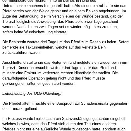
der Innenseite des rechten hinteren Beines in H
ö
he des
Unterschenkelknochens festgestellt hatte. Als dieser eintraf hatte sie das
Pferd bereits von der Weide geholt und an einem Balken angebunden. Im
Zuge der Behandlung, die im Verschlie
ß
en der Wunde bestand, gab der
Tierarzt lediglich die Anweisung, das Pferd solle zwei Tage geschont
werden. Nach diesen zwei Tagen sei es wieder m
ö
glich es zu reiten,
sofern keine Wundschwellung eintr
ä
te.
Die Besitzerin wartete drei Tage um das Pferd zum Reiten zu holen. Sofort
bemerkte sie Taktunreinheiten, welche auf das verletzte Bein
zur
ü
ckzuf
ü
hren waren.
Anschlie
ß
end stellte sie das Reiten ein und meldete sich wieder bei ihrem
Tierarzt. Dieser untersuchte weitere drei Tage sp
ä
ter das Pferd und
musste eine Fraktur im verletzten rechten Hinterbein feststellen. Die
darauffolgende Operation gelang nicht und das Pferd musste
gezwungenerma
ß
en eingeschl
ä
fert werden.
Entscheidung des OLG Oldenburg:
Die Pferdehalterin machte einen Anspruch auf Schadensersatz gegen
ü
ber
dem Tierarzt geltend.
Im Prozess wurde hierbei auch ein Sachverst
ä
ndigengutachten eingeholt,
welches bewies, dass das Pferd sich durch den Tritt eines anderen
Pferdes nicht nur eine
ä
u
ß
erliche Wunde zugezogen hatte, sondern auch