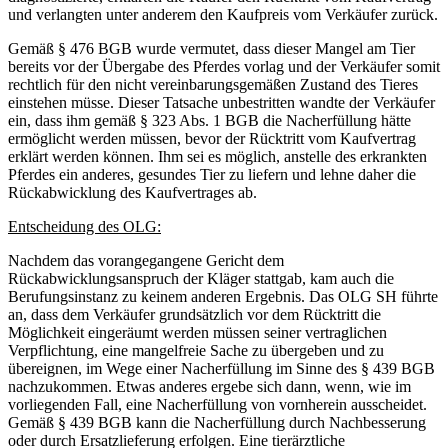
und verlangten unter anderem den Kaufpreis vom Verkäufer zurück.
Gemäß § 476 BGB wurde vermutet, dass dieser Mangel am Tier
bereits vor der Übergabe des Pferdes vorlag und der Verkäufer somit
rechtlich für den nicht vereinbarungsgemäßen Zustand des Tieres
einstehen müsse. Dieser Tatsache unbestritten wandte der Verkäufer
ein, dass ihm gemäß § 323 Abs. 1 BGB die Nacherfüllung hätte
ermöglicht werden müssen, bevor der Rücktritt vom Kaufvertrag
erklärt werden können. Ihm sei es möglich, anstelle des erkrankten
Pferdes ein anderes, gesundes Tier zu liefern und lehne daher die
Rückabwicklung des Kaufvertrages ab.
Entscheidung des OLG:
Nachdem das vorangegangene Gericht dem
Rückabwicklungsanspruch der Kläger stattgab, kam auch die
Berufungsinstanz zu keinem anderen Ergebnis. Das OLG SH führte
an, dass dem Verkäufer grundsätzlich vor dem Rücktritt die
Möglichkeit eingeräumt werden müssen seiner vertraglichen
Verpflichtung, eine mangelfreie Sache zu übergeben und zu
übereignen, im Wege einer Nacherfüllung im Sinne des § 439 BGB
nachzukommen. Etwas anderes ergebe sich dann, wenn, wie im
vorliegenden Fall, eine Nacherfüllung von vornherein ausscheidet.
Gemäß § 439 BGB kann die Nacherfüllung durch Nachbesserung
oder durch Ersatzlieferung erfolgen. Eine tierärztliche