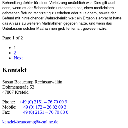
Behandlungsfehler f
ü
r diese Verletzung urs
ä
chlich war. Dies gilt auch
dann, wenn es der Behandelnde unterlassen hat, einen medizinisch
gebotenen Befund rechtzeitig zu erheben oder zu sichern, soweit der
Befund mit hinreichender Wahrscheinlichkeit ein Ergebnis erbracht h
ä
tte,
das Anlass zu weiteren Maßnahmen gegeben h
ä
tte, und wenn das
Unterlassen solcher Maßnahmen grob fehlerhaft gewesen w
äre.
Page 1 of 2
1
2
Next
Kontakt
Susan Beaucamp Rechtsanwältin
Dohmenstraße 53
47807 Krefeld
Phone:
+49 (0) 2151 – 76 70 00 9
Mobile:
+49 (0) 172 – 26 82 09 3
Fax:
+49 (0) 2151 – 76 70 83 0
kanzlei-beaucamp@t-online.de