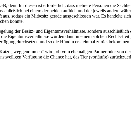
, denn für diesen ist erforderlich, dass mehrere Personen die Sachher
schließlich bei einem der beiden aufhielt und der jeweils andere währe
 aus, sodass ein Mitbesitz gerade ausgeschlossen war. Es handelte sich 
achen konnte.
egelung der Besitz- und Eigentumsverhältnisse, sondern ausschließlic
die Eigentumsverhältnisse würden dann in einem solchen Rechtsstreit g
Verfügung durchsetzen und so die Hündin erst einmal zurückbekommen.
e Katze „weggenommen“ wird, ob vom ehemaligen Partner oder von der d
nstweiligen Verfügung die Chance hat, das Tier (vorläufig) zurückzuer