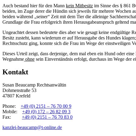
Auch bestand hier für den Mann
kein Mitbesitz
im Sinne des § 861 BGB
beiden, im Zuge derer die Hündin sich jeweils für mehrere Wochen aus
beiden während „seiner“ Zeit mit dem Tier die alleinige Sachherrschaft
Grundlage die Frau erfolgreich ihren Herausgabeanspruch geltend m
Ungeachtet dessen bedeutete dies aber wie gesagt keine endgültige R
Besitz zusteht, kann wiederum er auf Herausgabe des Hundes klagen; 
Rechtsschutz ging, konnte sich die Frau im Wege der einstweiligen 
Dieses Urteil zeigt, dass derjenige, dem mal eben ein Hund oder ein
Wegnahme
ohne
sein Einverständnis erfolgt, durchaus im Wege der ei
Kontakt
Susan Beaucamp Rechtsanwältin
Dohmenstraße 53
47807 Krefeld
Phone:
+49 (0) 2151 – 76 70 00 9
Mobile:
+49 (0) 172 – 26 82 09 3
Fax:
+49 (0) 2151 – 76 70 83 0
kanzlei-beaucamp@t-online.de