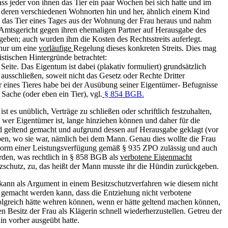
ss jeder von ihnen das Tier ein paar Wochen bei sich hatte und im
 deren verschiedenen Wohnorten hin und her, ähnlich einem Kind
ich das Tier eines Tages aus der Wohnung der Frau heraus und nahm
 Amtsgericht gegen ihren ehemaligen Partner auf Herausgabe des
geben; auch wurden ihm die Kosten des Rechtsstreits auferlegt.
 nur um eine
vorläufige
Regelung dieses konkreten Streits. Dies mag
stischen Hintergründe betrachtet:
Seite. Das Eigentum ist dabei (plakativ formuliert) grundsätzlich
usschließen, soweit nicht das Gesetz oder Rechte Dritter
r eines Tieres habe bei der Ausübung seiner Eigentümer- Befugnisse
Sache (oder eben ein Tier), vgl.
§ 854 BGB.
t es unüblich, Verträge zu schließen oder schriftlich festzuhalten,
, wer Eigentümer ist, lange hinziehen können und daher für die
nd geltend gemacht und aufgrund dessen auf Herausgabe geklagt (vor
en, wo sie war, nämlich bei dem Mann. Genau dies wollte die Frau
n Form einer Leistungsverfügung gemäß § 935 ZPO zulässig und auch
rden, was rechtlich in § 858 BGB als
verbotene Eigenmacht
schutz, zu, das heißt der Mann musste ihr die Hündin zurückgeben.
kann als Argument in einem Besitzschutzverfahren wie diesem nicht
 gemacht werden kann, dass die Entziehung nicht verbotene
folgreich hätte wehren können, wenn er hätte geltend machen können,
 Besitz der Frau als Klägerin schnell wiederherzustellen. Getreu der
in vorher ausgeübt hatte.