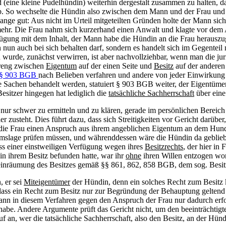
 (eine kleine Pudelhündin) weiterhin dergestalt zusammen zu halten, da
b. So wechselte die Hündin also zwischen dem Mann und der Frau und
 lange gut: Aus nicht im Urteil mitgeteilten Gründen holte der Mann s
mehr. Die Frau nahm sich kurzerhand einen Anwalt und klagte vor dem
rfügung mit dem Inhalt, der Mann habe die Hündin an die Frau herauszu
n nun auch bei sich behalten darf, sondern es handelt sich im Gegenteil
 wurde, zunächst verwirren, ist aber nachvollziehbar, wenn man die juri
treng zwischen
Eigentum
auf der einen Seite und
Besitz
auf der anderen 
§ 903 BGB
nach Belieben verfahren und andere von jeder Einwirkung a
ie Sachen behandelt werden, statuiert § 903 BGB weiter, der Eigentüme
esitzer hingegen hat lediglich die
tatsächliche Sachherrschaft
über eine 
nur schwer zu ermitteln und zu klären, gerade im persönlichen Bereich is
zusteht. Dies führt dazu, dass sich Streitigkeiten vor Gericht darüber
ätte die Frau einen Anspruch aus ihrem angeblichen Eigentum an dem Hu
tumslage prüfen müssen, und währenddessen wäre die Hündin da geblieb
lass einer einstweiligen Verfügung wegen ihres
Besitzrechts
, der hier i
n ihrem Besitz befunden hatte, war ihr
ohne
ihren Willen entzogen wo
einräumung des Besitzes gemäß §§ 861, 862, 858 BGB, dem sog. Besitz
 er sei
Miteigentümer
der Hündin, denn ein solches Recht zum Besitz 
dass ein Recht zum Besitz nur zur Begründung der Behauptung geltend
r Mann in diesem Verfahren gegen den Anspruch der Frau nur dadurch er
be. Andere Argumente prüft das Gericht nicht, um den beeinträchtigten
uf an, wer die tatsächliche Sachherrschaft, also den Besitz, an der Hünd