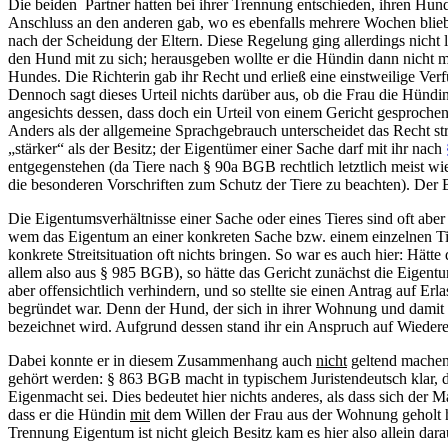
Die beiden Partner hatten bei ihrer Trennung entschieden, ihren Hund
Anschluss an den anderen gab, wo es ebenfalls mehrere Wochen blie
nach der Scheidung der Eltern. Diese Regelung ging allerdings nicht
den Hund mit zu sich; herausgeben wollte er die Hündin dann nicht 
Hundes. Die Richterin gab ihr Recht und erließ eine einstweilige Ve
Dennoch sagt dieses Urteil nichts darüber aus, ob die Frau die Hündi
angesichts dessen, dass doch ein Urteil von einem Gericht gesprochen
Anders als der allgemeine Sprachgebrauch unterscheidet das Recht s
„stärker“ als der Besitz; der Eigentümer einer Sache darf mit ihr nach
entgegenstehen (da Tiere nach § 90a BGB rechtlich letztlich meist w
die besonderen Vorschriften zum Schutz der Tiere zu beachten). Der B
Die Eigentumsverhältnisse einer Sache oder eines Tieres sind oft aber 
wem das Eigentum an einer konkreten Sache bzw. einem einzelnen Tier 
konkrete Streitsituation oft nichts bringen. So war es auch hier: H
allem also aus § 985 BGB), so hätte das Gericht zunächst die Eigen
aber offensichtlich verhindern, und so stellte sie einen Antrag auf Er
begründet war. Denn der Hund, der sich in ihrer Wohnung und damit i
bezeichnet wird. Aufgrund dessen stand ihr ein Anspruch auf Wieder
Dabei konnte er in diesem Zusammenhang auch
nicht
geltend machen,
gehört werden: § 863 BGB macht in typischem Juristendeutsch klar, 
Eigenmacht sei. Dies bedeutet hier nichts anderes, als dass sich de
dass er die Hündin
mit
dem Willen der Frau aus der Wohnung geholt ha
Trennung Eigentum ist nicht gleich Besitz kam es hier also allein dara