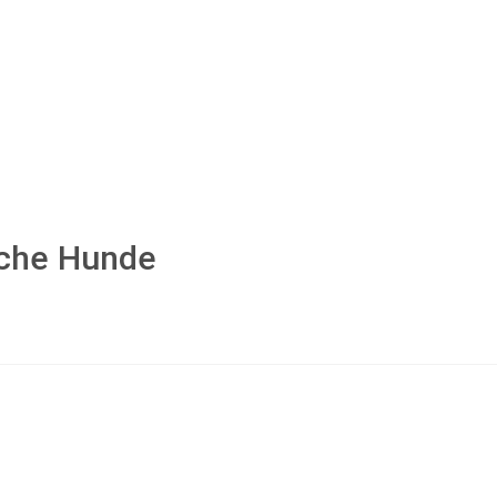
No menu selected
iche Hunde