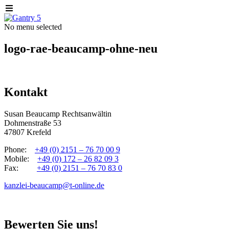
No menu selected
logo-rae-beaucamp-ohne-neu
Kontakt
Susan Beaucamp Rechtsanwältin
Dohmenstraße 53
47807 Krefeld
Phone:
+49 (0) 2151 – 76 70 00 9
Mobile:
+49 (0) 172 – 26 82 09 3
Fax:
+49 (0) 2151 – 76 70 83 0
kanzlei-beaucamp@t-online.de
Bewerten Sie uns!